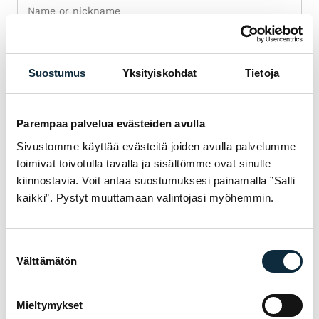
Suostumus
Yksityiskohdat
Tietoja
+ Add photos (max 5)
Parempaa palvelua evästeiden avulla
I grant VM Sport the right to publish the photos I submit with
my review.
Sivustomme käyttää evästeitä joiden avulla palvelumme
toimivat toivotulla tavalla ja sisältömme ovat sinulle
kiinnostavia. Voit antaa suostumuksesi painamalla ”Salli
kaikki”. Pystyt muuttamaan valintojasi myöhemmin.
Reviews are checked before publication.
Submit review
Suostumuksen
Välttämätön
valinta
Mieltymykset
WARRANTY & SERVICE