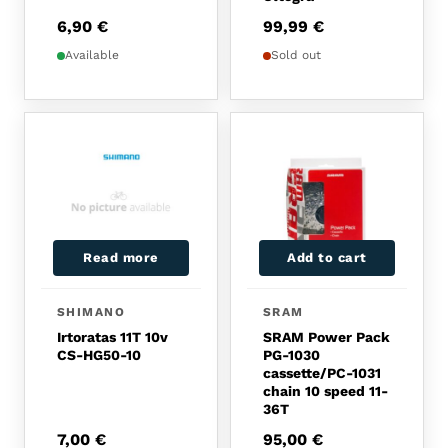
6,90
€
99,99
€
Available
Sold out
Read more
Add to cart
SHIMANO
SRAM
Irtoratas 11T 10v
SRAM Power Pack
CS-HG50-10
PG-1030
cassette/PC-1031
chain 10 speed 11-
36T
7,00
€
95,00
€