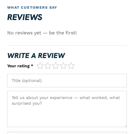
WHAT CUSTOMERS SAY
REVIEWS
No reviews yet — be the first!
WRITE A REVIEW
1/5
2/5
3/5
4/5
5/5
Your rating *