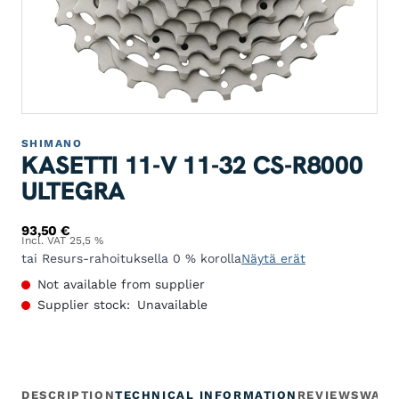
SHIMANO
KASETTI 11-V 11-32 CS-R8000
ULTEGRA
93,50
€
Incl. VAT 25,5 %
tai Resurs-rahoituksella 0 % korolla
Näytä erät
Not available from supplier
Supplier stock:
Unavailable
DESCRIPTION
TECHNICAL INFORMATION
REVIEWS
WARR