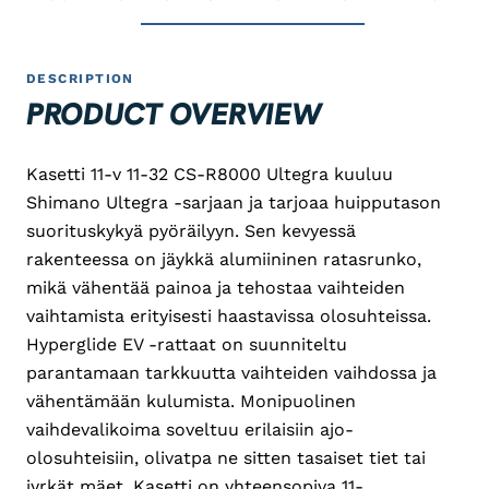
DESCRIPTION
PRODUCT OVERVIEW
Kasetti 11-v 11-32 CS-R8000 Ultegra kuuluu
Shimano Ultegra -sarjaan ja tarjoaa huipputason
suorituskykyä pyöräilyyn. Sen kevyessä
rakenteessa on jäykkä alumiininen ratasrunko,
mikä vähentää painoa ja tehostaa vaihteiden
vaihtamista erityisesti haastavissa olosuhteissa.
Hyperglide EV -rattaat on suunniteltu
parantamaan tarkkuutta vaihteiden vaihdossa ja
vähentämään kulumista. Monipuolinen
vaihdevalikoima soveltuu erilaisiin ajo-
olosuhteisiin, olivatpa ne sitten tasaiset tiet tai
jyrkät mäet. Kasetti on yhteensopiva 11-