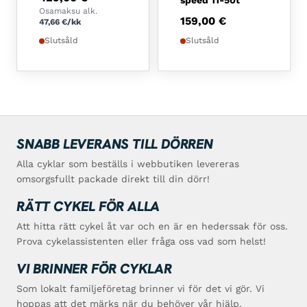
speed 11-50t
Osamaksu alk.
159,00
€
47,66
€
/kk
Slutsåld
Slutsåld
SNABB LEVERANS TILL DÖRREN
Alla cyklar som beställs i webbutiken levereras
omsorgsfullt packade direkt till din dörr!
RÄTT CYKEL FÖR ALLA
Att hitta rätt cykel åt var och en är en hederssak för oss.
Prova cykelassistenten eller fråga oss vad som helst!
VI BRINNER FÖR CYKLAR
Som lokalt familjeföretag brinner vi för det vi gör. Vi
hoppas att det märks när du behöver vår hjälp.