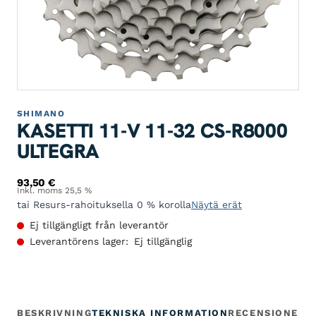
SHIMANO
KASETTI 11-V 11-32 CS-R8000
ULTEGRA
93,50
€
Inkl. moms 25,5 %
tai Resurs-rahoituksella 0 % korolla
Näytä erät
Ej tillgängligt från leverantör
Leverantörens lager:
Ej tillgänglig
BESKRIVNING
TEKNISKA INFORMATION
RECENSIONER
G