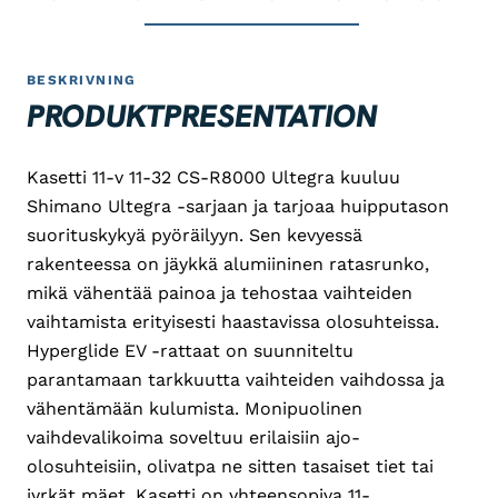
BESKRIVNING
PRODUKTPRESENTATION
Kasetti 11-v 11-32 CS-R8000 Ultegra kuuluu
Shimano Ultegra -sarjaan ja tarjoaa huipputason
suorituskykyä pyöräilyyn. Sen kevyessä
rakenteessa on jäykkä alumiininen ratasrunko,
mikä vähentää painoa ja tehostaa vaihteiden
vaihtamista erityisesti haastavissa olosuhteissa.
Hyperglide EV -rattaat on suunniteltu
parantamaan tarkkuutta vaihteiden vaihdossa ja
vähentämään kulumista. Monipuolinen
vaihdevalikoima soveltuu erilaisiin ajo-
olosuhteisiin, olivatpa ne sitten tasaiset tiet tai
jyrkät mäet. Kasetti on yhteensopiva 11-