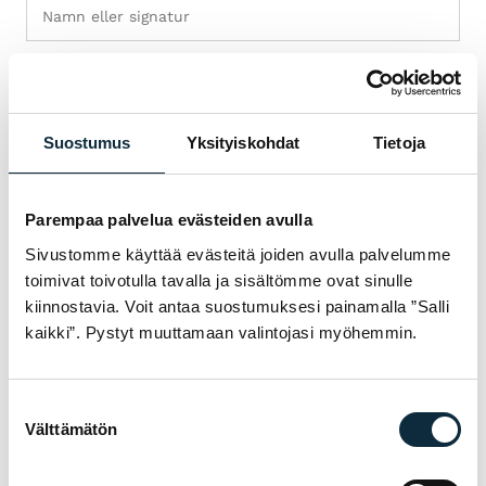
+ Lägg till bilder (max 5)
Suostumus
Yksityiskohdat
Tietoja
Jag ger VM Sport rätt att publicera bilderna jag skickar i
samband med recensionen.
Parempaa palvelua evästeiden avulla
Sivustomme käyttää evästeitä joiden avulla palvelumme
toimivat toivotulla tavalla ja sisältömme ovat sinulle
kiinnostavia. Voit antaa suostumuksesi painamalla ”Salli
Recensionerna granskas före publicering.
kaikki”. Pystyt muuttamaan valintojasi myöhemmin.
Skicka recensionen
Suostumuksen
Välttämätön
valinta
GARANTI & SERVICE