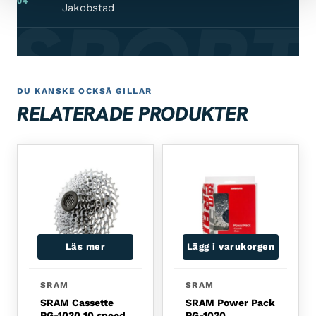
04
 SPORT
Jakobstad
DU KANSKE OCKSÅ GILLAR
RELATERADE PRODUKTER
Läs mer
Lägg i varukorgen
SRAM
SRAM
SRAM Cassette
SRAM Power Pack
PG-1030 10 speed
PG-1030