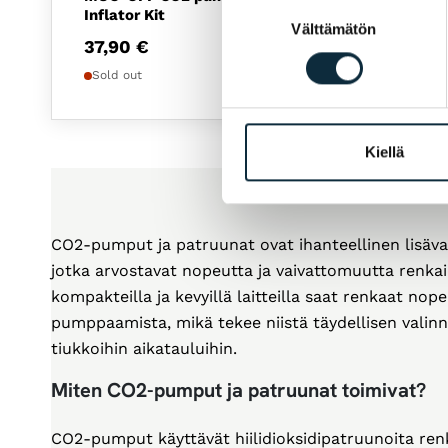
Suostumuksen
Inflator Kit
Inflato
Välttämätön
valinta
37,90
€
36,9
Sold out
Sold o
Kiellä
CO2-pumput ja patruunat ovat ihanteellinen lisävarus
jotka arvostavat nopeutta ja vaivattomuutta renkai
kompakteilla ja kevyillä laitteilla saat renkaat no
pumppaamista, mikä tekee niistä täydellisen valinna
tiukkoihin aikatauluihin.
Miten CO2-pumput ja patruunat toimivat?
CO2-pumput käyttävät hiilidioksidipatruunoita ren