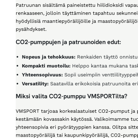
Patruunan sisältämä paineistettu hiilidioksidi va
renkaaseen, jolloin täyttäminen tapahtuu sekunneis
hyödyllisiä maantiepyöräilijöille ja maastopyöräilij
pysähdykset.
CO2-pumppujen ja patruunoiden edut:
Nopeus ja tehokkuus:
Renkaiden täyttö onnist
Kompakti muotoilu:
Helppo kantaa mukana tasku
Yhteensopivuus:
Sopii useimpiin venttiilityyppei
Versatility:
Saatavilla erikokoisia patruunoita er
Miksi valita CO2-pumppu VMSPORTilta?
VMSPORT tarjoaa korkealaatuiset CO2-pumput ja p
kestämään kovassakin käytössä. Valikoimamme tuot
yhteensopivia eri pyörätyyppien kanssa. Olitpa sitt
maastopyöräilijä tai kaupunkipyöräilijä, CO2-pum