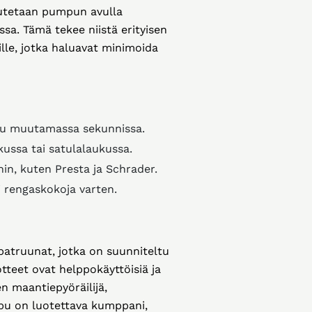
pautetaan pumpun avulla
sa. Tämä tekee niistä erityisen
öille, jotka haluavat minimoida
uu muutamassa sekunnissa.
ssa tai satulalaukussa.
hin, kuten Presta ja Schrader.
i rengaskokoja varten.
atruunat, jotka on suunniteltu
teet ovat helppokäyttöisiä ja
en maantiepyöräilijä,
ppu on luotettava kumppani,