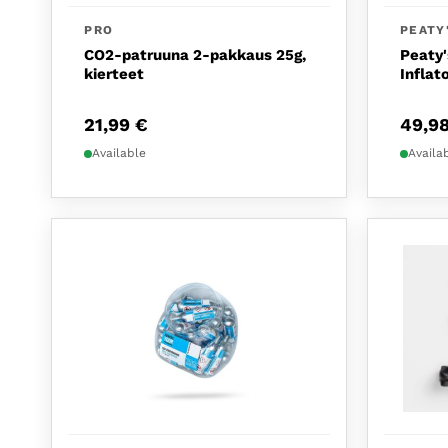
PRO
PEATY
CO2-patruuna 2-pakkaus 25g,
Peaty'
kierteet
Inflat
21,99
€
49,9
Available
Availa