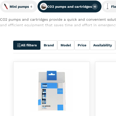
Mini pumps
CO2 pumps and cartridges
Fl
6
10
CO2 pumps and cartridges provide a quick and convenient soluti
and efficient equipment that saves time and effort in emergency
All filters
Brand
Model
Price
Availability