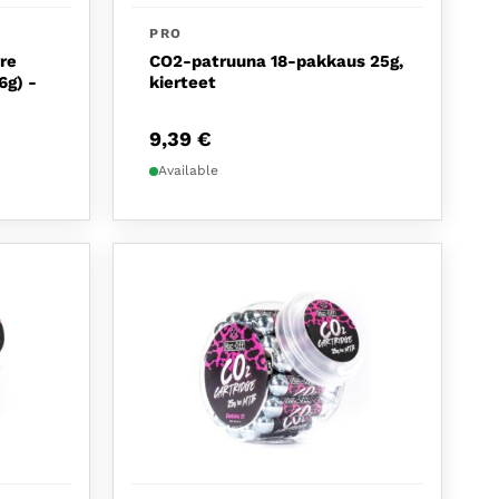
PRO
re
CO2-patruuna 18-pakkaus 25g,
6g) -
kierteet
9,39
€
Available