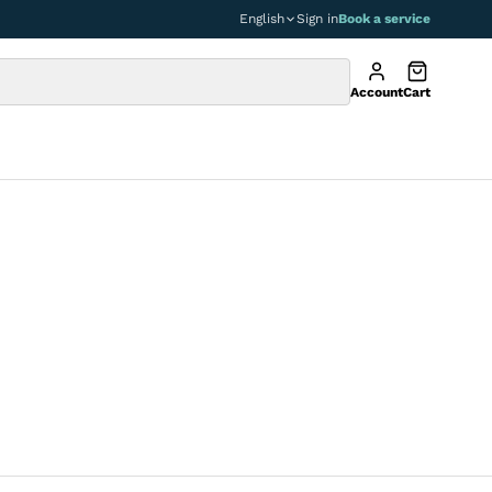
English
Sign in
Book a service
Account
Cart