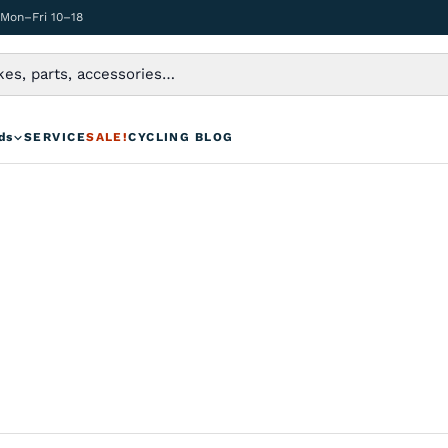
 Mon–Fri 10–18
ds
SERVICE
SALE!
CYCLING BLOG