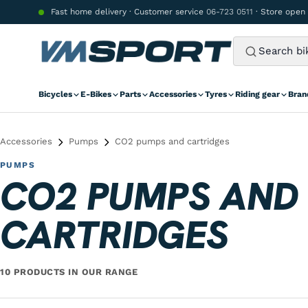
Skip to content
Fast home delivery · Customer service
06-723 0511
· Store open
Bicycles
E-Bikes
Parts
Accessories
Tyres
Riding gear
Bran
Accessories
Pumps
CO2 pumps and cartridges
PUMPS
CO2 PUMPS AND
CARTRIDGES
10 PRODUCTS IN OUR RANGE