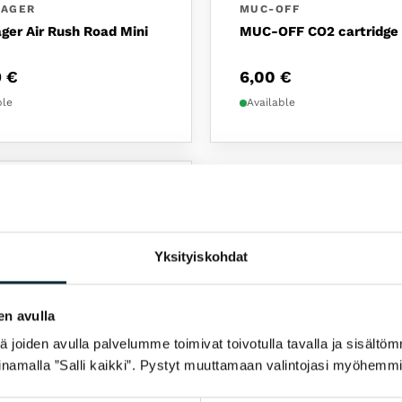
RAGER
MUC-OFF
ger Air Rush Road Mini
MUC-OFF CO2 cartridge 
9
€
6,00
€
ble
Available
Yksityiskohdat
en avulla
joiden avulla palvelumme toimivat toivotulla tavalla ja sisältöm
namalla ”Salli kaikki”. Pystyt muuttamaan valintojasi myöhemmi
FF
FF CO2 pump Road