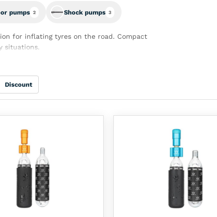
oor pumps
Shock pumps
2
3
on for inflating tyres on the road. Compact
 situations.
Discount