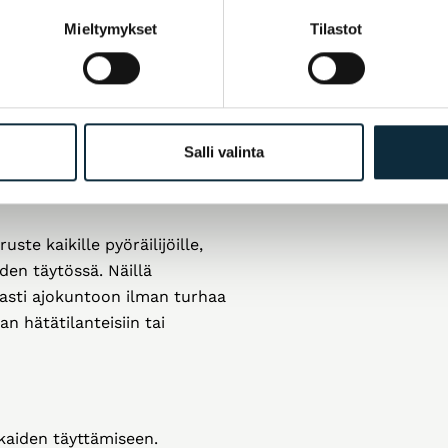
r Kit
Mieltymykset
Tilastot
0
€
ut
Salli valinta
te kaikille pyöräilijöille,
den täytössä. Näillä
peasti ajokuntoon ilman turhaa
n hätätilanteisiin tai
kaiden täyttämiseen.