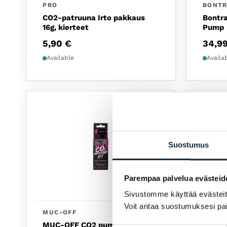
PRO
BONT
CO2-patruuna Irto pakkaus
Bontra
16g, kierteet
Pump
5,90
€
34,9
Available
Availa
Suostumus
Parempaa palvelua evästeid
Sivustomme käyttää evästeitä 
Voit antaa suostumuksesi pai
MUC-OFF
MUC-O
MUC-OFF CO2 pump MTB
MUC-O