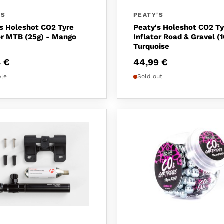
'S
PEATY'S
s Holeshot CO2 Tyre
Peaty's Holeshot CO2 Ty
or MTB (25g) - Mango
Inflator Road & Gravel (1
Turquoise
8
€
44,99
€
ble
Sold out