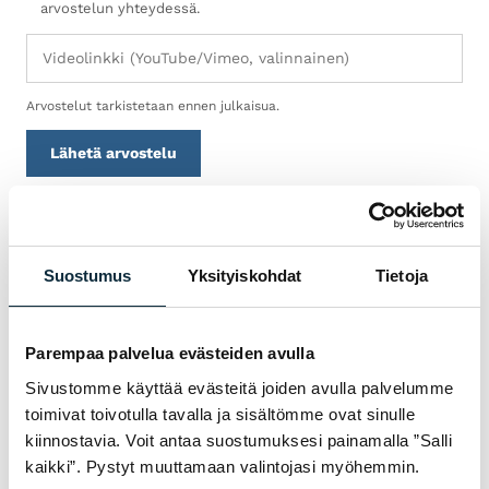
arvostelun yhteydessä.
Arvostelut tarkistetaan ennen julkaisua.
Lähetä arvostelu
Suostumus
Yksityiskohdat
Tietoja
TAKUU & PALVELU
MIKSI VM SPORT?
Olemme valtuutettu jälleenmyyjä ja
Parempaa palvelua evästeiden avulla
huollamme myymämme pyörät omassa
Sivustomme käyttää evästeitä joiden avulla palvelumme
huollossamme Pietarsaaressa. Saat meiltä
toimivat toivotulla tavalla ja sisältömme ovat sinulle
asiantuntevan avun pyörän valintaan,
kiinnostavia. Voit antaa suostumuksesi painamalla ”Salli
sovitukseen ja huoltoon — ennen kauppaa ja
kaikki”. Pystyt muuttamaan valintojasi myöhemmin.
sen jälkeen.