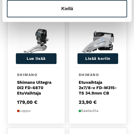
TUOTTEET
Kiellä
Lue lisää
Lisää koriin
SHIMANO
SHIMANO
Shimano Ultegra
Etuvaihtaja
Di2 FD-6870
2x7/8-v FD-M315-
EtuVaihtaja
TS 34.9mm CB
179,00
€
23,90
€
Loppu
Saatavilla