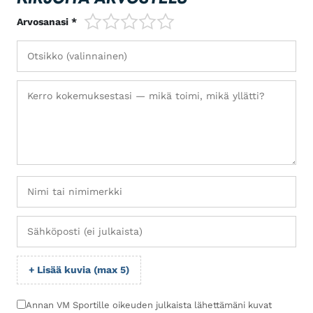
1/5
2/5
3/5
4/5
5/5
Arvosanasi *
+ Lisää kuvia (max 5)
Annan VM Sportille oikeuden julkaista lähettämäni kuvat