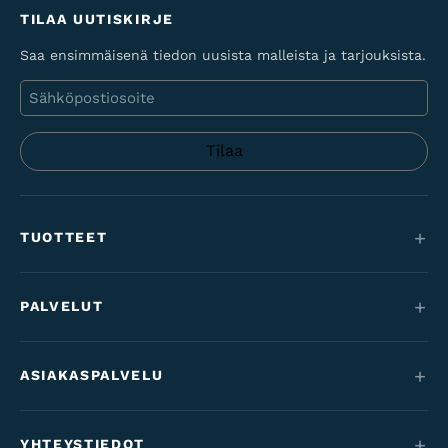
TILAA UUTISKIRJE
Saa ensimmäisenä tiedon uusista malleista ja tarjouksista.
Sähköposti
TUOTTEET
Maastopyörät
PALVELUT
Sähköpyörät
Huolto
Maantie & gravel
ASIAKASPALVELU
Rahoitus
Lastenpyörät
Yhteystiedot
Työsuhdepyörät
YHTEYSTIEDOT