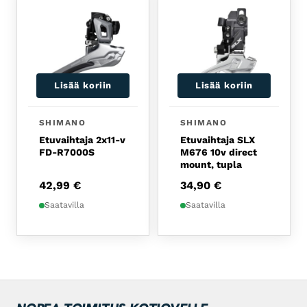
Lisää koriin
Lisää koriin
SHIMANO
SHIMANO
Etuvaihtaja 2x11-v
Etuvaihtaja SLX
FD-R7000S
M676 10v direct
mount, tupla
42,99
€
34,90
€
Saatavilla
Saatavilla