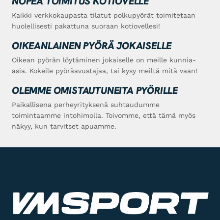
NOPEA TOIMITUS KOTIOVELLE
Kaikki verkkokaupasta tilatut polkupyörät toimitetaan
huolellisesti pakattuna suoraan kotiovellesi!
OIKEANLAINEN PYÖRÄ JOKAISELLE
Oikean pyörän löytäminen jokaiselle on meille kunnia-
asia. Kokeile pyöräavustajaa, tai kysy meiltä mitä vaan!
OLEMME OMISTAUTUNEITA PYÖRILLE
Paikallisena perheyrityksenä suhtaudumme
toimintaamme intohimolla. Toivomme, että tämä myös
näkyy, kun tarvitset apuamme.