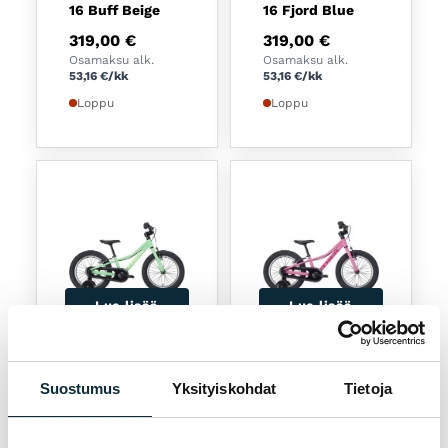
16 Buff Beige
16 Fjord Blue
319,00
€
319,00
€
Osamaksu alk.
Osamaksu alk.
53,16
€
/kk
53,16
€
/kk
Loppu
Loppu
Lue lisää
Lue lisää
TREK
TREK
POLKUPYÖRÄT
POLKUPYÖRÄT
Suostumus
Yksityiskohdat
Tietoja
Trek Precaliber
Trek Precaliber
16 Green Flash
16 Pink Frosting