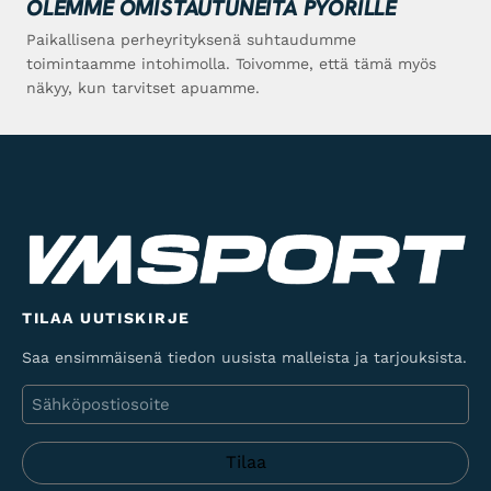
OLEMME OMISTAUTUNEITA PYÖRILLE
Paikallisena perheyrityksenä suhtaudumme
toimintaamme intohimolla. Toivomme, että tämä myös
näkyy, kun tarvitset apuamme.
TILAA UUTISKIRJE
Saa ensimmäisenä tiedon uusista malleista ja tarjouksista.
Sähköposti