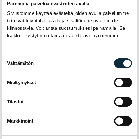
319,00
€
319,00
€
Parempaa palvelua evästeiden avulla
Osamaksu alk.
Osamaksu alk.
53,16
€
/kk
53,16
€
/kk
Sivustomme käyttää evästeitä joiden avulla palvelumme
toimivat toivotulla tavalla ja sisältömme ovat sinulle
Loppu
Loppu
kiinnostavia. Voit antaa suostumuksesi painamalla ”Salli
kaikki”. Pystyt muuttamaan valintojasi myöhemmin.
Suostumuksen
Välttämätön
valinta
Mieltymykset
TARVITSETKO APUA VALINNASSA?
Asiantuntijamme auttavat löytämään oikean
Tilastot
tuotteen käyttöösi — soita tai poikkea
myymälään Pietarsaaressa.
Markkinointi
Soita 06-723 0511