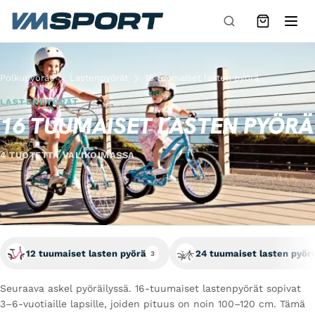
Siirry sisältöön
Polkupyörät
Lastenpyörät
16 tuumaiset lasten pyörä
LASTENPYÖRÄT
16 TUUMAISET LASTEN PYÖRÄ
4 TUOTETTA VALIKOIMASSA
12 tuumaiset lasten pyörä
24 tuumaiset lasten pyör
3
Seuraava askel pyöräilyssä. 16-tuumaiset lastenpyörät sopivat
3–6-vuotiaille lapsille, joiden pituus on noin 100–120 cm. Tämä