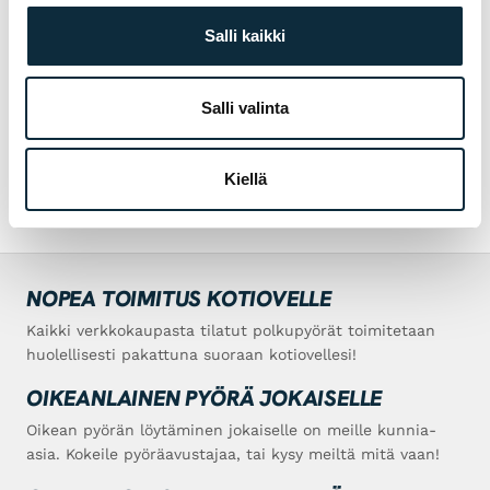
Salli kaikki
TUTUSTU MYÖS
12 tuumaiset lasten pyörä
24 tuumaiset lasten pyörä
Salli valinta
20 tuumaiset lasten pyörä
Kiellä
NOPEA TOIMITUS KOTIOVELLE
Kaikki verkkokaupasta tilatut polkupyörät toimitetaan
huolellisesti pakattuna suoraan kotiovellesi!
OIKEANLAINEN PYÖRÄ JOKAISELLE
Oikean pyörän löytäminen jokaiselle on meille kunnia-
asia. Kokeile pyöräavustajaa, tai kysy meiltä mitä vaan!