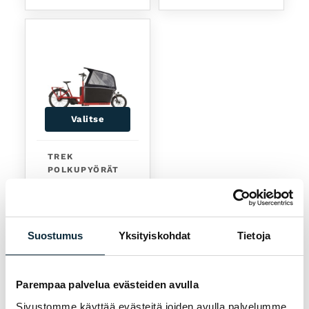
Valitse
Tällä tuotteella on useampi muunnelma. Voit tehd
TREK
POLKUPYÖRÄT
Trek Fetch+ 4 -
LAVA
6299,00
€
Osamaksu alk.
Suostumus
Yksityiskohdat
Tietoja
186,97
€
/kk
Jälkitoimitus
Parempaa palvelua evästeiden avulla
Sivustomme käyttää evästeitä joiden avulla palvelumme