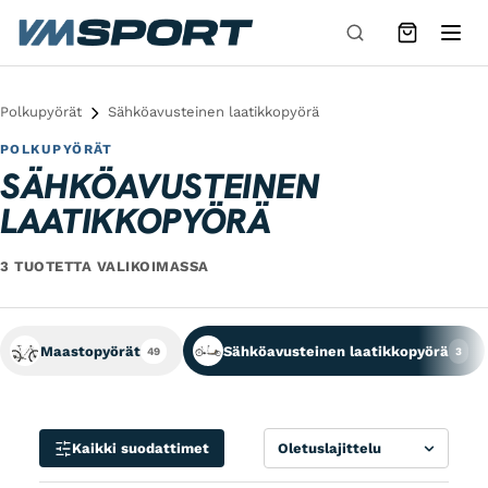
Siirry sisältöön
Polkupyörät
Sähköavusteinen laatikkopyörä
POLKUPYÖRÄT
SÄHKÖAVUSTEINEN
LAATIKKOPYÖRÄ
3 TUOTETTA VALIKOIMASSA
Maastopyörät
Sähköavusteinen laatikkopyörä
49
3
Lajittele
Kaikki suodattimet