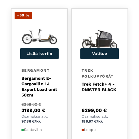
−50 %
Lisää koriin
Valitse
BERGAMONT
TREK
POLKUPYÖRÄT
Bergamont E-
Cargoville LJ
Trek Fetch+ 4 -
Expert Load unit
DNISTER BLACK
50cm
Alkuperäinen hinta oli: 6399,00 €.
Nykyinen hinta on: 3199,00 €.
6399,00
€
3199,00
€
6299,00
€
Osamaksu alk.
Osamaksu alk.
97,86
€
/kk
186,97
€
/kk
Saatavilla
Loppu