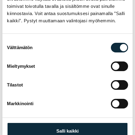
toimivat toivotulla tavalla ja sisältömme ovat sinulle
kiinnostavia. Voit antaa suostumuksesi painamalla ”Salli
kaikki”. Pystyt muuttamaan valintojasi myöhemmin.
Suostumuksen
TARVITSETKO APUA VALINNASSA?
Välttämätön
valinta
Asiantuntijamme auttavat löytämään oikean
tuotteen käyttöösi — soita tai poikkea
Mieltymykset
myymälään Pietarsaaressa.
Soita 06-723 0511
Tilastot
Markkinointi
TUTUSTU MYÖS
Maastopyörät
Lastenpyörät
Sähköpyörät
Salli kaikki
Maantie ja gravel