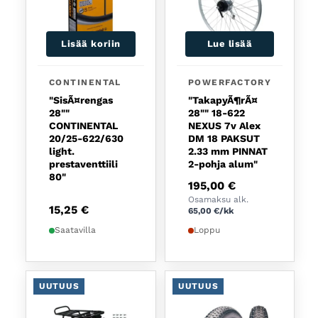
Lisää koriin
Lue lisää
CONTINENTAL
POWERFACTORY
"SisÃ¤rengas
"TakapyÃ¶rÃ¤
28""
28"" 18-622
CONTINENTAL
NEXUS 7v Alex
20/25-622/630
DM 18 PAKSUT
light.
2.33 mm PINNAT
prestaventtiili
2-pohja alum"
80"
195,00
€
Osamaksu alk.
15,25
€
65,00
€
/kk
Saatavilla
Loppu
UUTUUS
UUTUUS