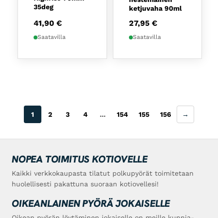
35deg
ketjuvaha 90ml
41,90
€
27,95
€
Saatavilla
Saatavilla
1
2
3
4
...
154
155
156
→
NOPEA TOIMITUS KOTIOVELLE
Kaikki verkkokaupasta tilatut polkupyörät toimitetaan
huolellisesti pakattuna suoraan kotiovellesi!
OIKEANLAINEN PYÖRÄ JOKAISELLE
Oikean pyörän löytäminen jokaiselle on meille kunnia-