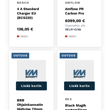
BOSCH
AMFLOW
4 A Standard
Amflow PR
Charger EU
Carbon Pro
(BCS220)
6099,00
€
Osamaksu alk.
136,05
€
181,41
€
/kk
Loppu
Loppu
UUTUUS
UUTUUS
Lisää koriin
Lisää koriin
REX
BBB
Ohjainkannatin
Black Magik
Highrise 70mm
nestemäinen