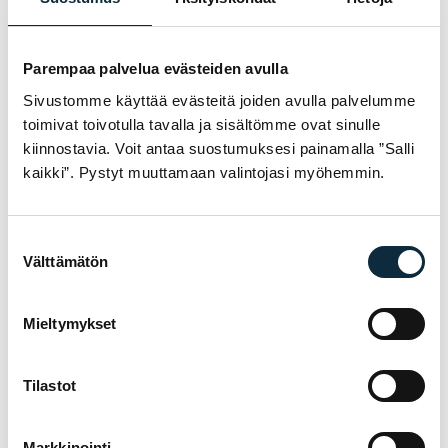
Lue lisää
Lisää koriin
CONTINENTAL
CONTINENTAL
Parempaa palvelua evästeiden avulla
"Ulkorengas 28""
"Ulkorengas 28""
Sivustomme käyttää evästeitä joiden avulla palvelumme
CONTINENTAL
CONTINENTAL
toimivat toivotulla tavalla ja sisältömme ovat sinulle
Competition
GP5000S TR
22mm musta"
musta tubeless,
kiinnostavia. Voit antaa suostumuksesi painamalla ”Salli
25-622"
kaikki”. Pystyt muuttamaan valintojasi myöhemmin.
124,95
€
90,95
€
Loppu
Saatavilla
Suostumuksen
Välttämätön
valinta
UUTUUS
UUTUUS
Mieltymykset
Tilastot
Lue lisää
Lue lisää
Markkinointi