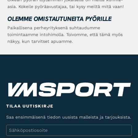
asia. Kokeile pyöräavustajaa, tai kysy meiltä mitä vaan!
OLEMME OMISTAUTUNEITA PYÖRILLE
Paikallisena perheyrityksenä suhtaudumme
toimintaamme intohimolla. Toivomme, että tämä myös
näkyy, kun tarvitset apuamme.
TILAA UUTISKIRJE
Saa ensimmäisenä tiedon uusista malleista ja tarjouksista.
Sähköposti