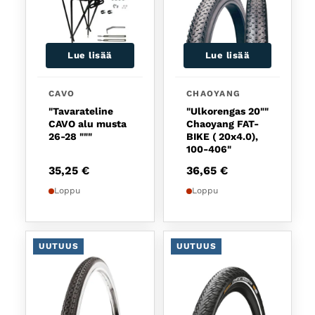
Lue lisää
Lue lisää
CAVO
CHAOYANG
"Tavarateline
"Ulkorengas 20""
CAVO alu musta
Chaoyang FAT-
26-28 """
BIKE ( 20x4.0),
100-406"
35,25
€
36,65
€
Loppu
Loppu
UUTUUS
UUTUUS