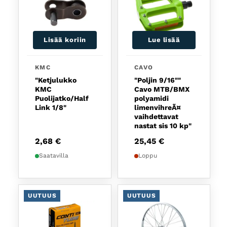
Lisää koriin
Lue lisää
KMC
CAVO
"Ketjulukko
"Poljin 9/16""
KMC
Cavo MTB/BMX
Puolijatko/Half
polyamidi
Link 1/8"
limenvihreÃ¤
vaihdettavat
nastat sis 10 kp"
2,68
€
25,45
€
Saatavilla
Loppu
UUTUUS
UUTUUS