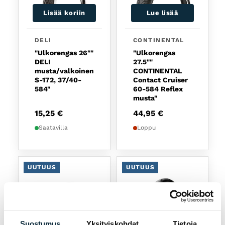
Lisää koriin
Lue lisää
DELI
CONTINENTAL
"Ulkorengas 26""
"Ulkorengas
DELI
27.5""
musta/valkoinen
CONTINENTAL
S-172, 37/40-
Contact Cruiser
584"
60-584 Reflex
musta"
15,25
€
44,95
€
Saatavilla
Loppu
UUTUUS
UUTUUS
Suostumus
Yksityiskohdat
Tietoja