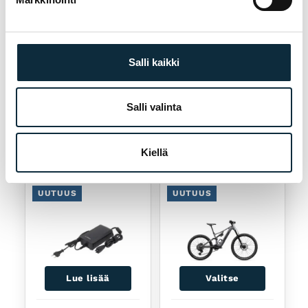
CONTINENTAL
CONTINENTAL
"Ulkorengas 28""
"Ulkorengas 28""
CONTINENTAL
CONTINENTAL
GP5000S TR
Ultrasport III
Salli kaikki
musta tubeless,
musta
35-622"
taitettava, 28-
622"
Salli valinta
91,95
€
30,55
€
Loppu
Loppu
Kiellä
UUTUUS
UUTUUS
Lue lisää
Valitse