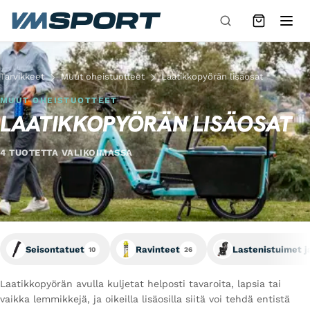
Siirry sisältöön
Tarvikkeet
Muut oheistuotteet
Laatikkopyörän lisäosat
MUUT OHEISTUOTTEET
LAATIKKOPYÖRÄN LISÄOSAT
4 TUOTETTA VALIKOIMASSA
Seisontatuet
Ravinteet
Lastenistuimet j
10
26
Laatikkopyörän avulla kuljetat helposti tavaroita, lapsia tai
vaikka lemmikkejä, ja oikeilla lisäosilla siitä voi tehdä entistä