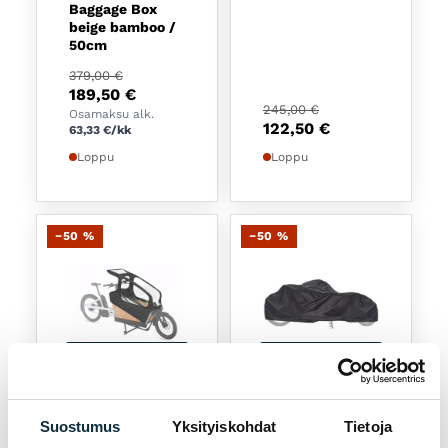
Baggage Box
beige bamboo /
50cm
Alkuperäinen hinta oli: 379,00 €.
Nykyinen hinta on: 189,50 €.
379,00
€
189,50
€
Alkuperäinen hinta oli:
Nykyinen hinta on: 122
245,00
€
Osamaksu alk.
122,50
€
63,33
€
/kk
Loppu
Loppu
−50 %
−50 %
Lue lisää
Lue lisää
BERGAMONT
BERGAMONT
Suostumus
Yksityiskohdat
Tietoja
Bergamont
Bergamont LJ