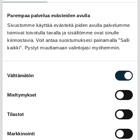
Lasten Sade
50cm load unit
suoja musta /
sadesuoja
50cm
Parempaa palvelua evästeiden avulla
Alkuperäinen hinta oli: 225,00 €.
Nykyinen hinta on: 112,50 €.
225,00
€
Sivustomme käyttää evästeitä joiden avulla palvelumme
Alkuperäinen hinta oli:
Nykyinen hinta on: 84,
84,50
€
112,50
€
169,00
€
toimivat toivotulla tavalla ja sisältömme ovat sinulle
Loppu
Loppu
kiinnostavia. Voit antaa suostumuksesi painamalla ”Salli
kaikki”. Pystyt muuttamaan valintojasi myöhemmin.
Suostumuksen
Välttämätön
valinta
Mieltymykset
TARVITSETKO APUA VALINNASSA?
Tilastot
Asiantuntijamme auttavat löytämään oikean
tuotteen käyttöösi — soita tai poikkea
myymälään Pietarsaaressa.
Markkinointi