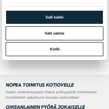
Soita 06-723 0511
Salli kaikki
TUTUSTU MYÖS
Seisontatuet
Salli valinta
Ravinteet
Lastenistuimet ja vaunut
Soittokellot
Kiellä
NOPEA TOIMITUS KOTIOVELLE
Kaikki verkkokaupasta tilatut polkupyörät toimitetaan
huolellisesti pakattuna suoraan kotiovellesi!
OIKEANLAINEN PYÖRÄ JOKAISELLE