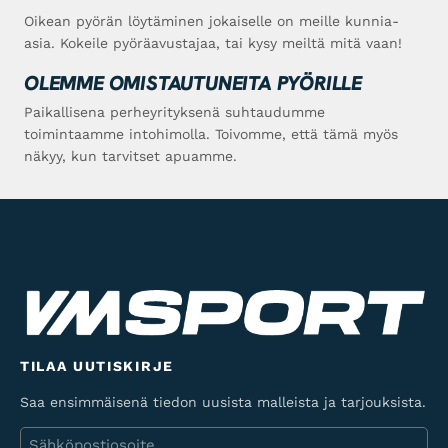
Oikean pyörän löytäminen jokaiselle on meille kunnia-
asia. Kokeile pyöräavustajaa, tai kysy meiltä mitä vaan!
OLEMME OMISTAUTUNEITA PYÖRILLE
Paikallisena perheyrityksenä suhtaudumme
toimintaamme intohimolla. Toivomme, että tämä myös
näkyy, kun tarvitset apuamme.
TILAA UUTISKIRJE
Saa ensimmäisenä tiedon uusista malleista ja tarjouksista.
Sähköposti