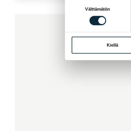
Suostumuksen
Välttämätön
valinta
Kiellä