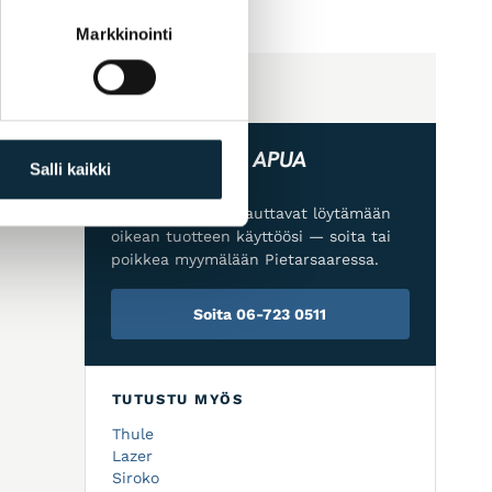
Markkinointi
TARVITSETKO APUA
Salli kaikki
VALINNASSA?
Asiantuntijamme auttavat löytämään
oikean tuotteen käyttöösi — soita tai
poikkea myymälään Pietarsaaressa.
Soita 06-723 0511
TUTUSTU MYÖS
Thule
Lazer
Siroko