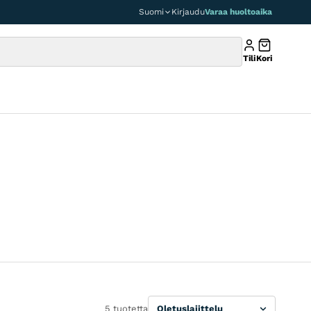
Suomi
Kirjaudu
Varaa huoltoaika
Tili
Kori
Lajittele
5 tuotetta