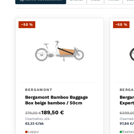
−50 %
−50 %
BERGAMONT
BERG
Bergamont Bamboo Baggage
Bergam
Box beige bamboo / 50cm
Expert
Alkuperäinen hinta oli: 379,00 €.
Nykyinen hinta on: 189,50 €.
Alkup
Nykyi
189,50
€
379,00
€
6399,0
Osamaksu alk.
Osamaks
63,33
€
/kk
97,86
€
Loppu
Saatav