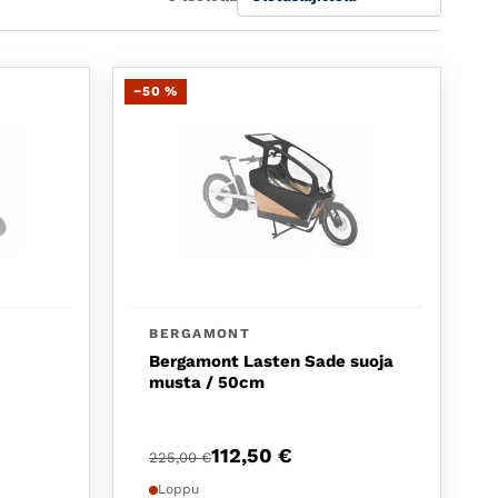
−50 %
BERGAMONT
Bergamont Lasten Sade suoja
musta / 50cm
li: 245,00 €.
22,50 €.
Alkuperäinen hinta oli: 225,00 €.
Nykyinen hinta on: 112,50 €.
112,50
€
225,00
€
Loppu