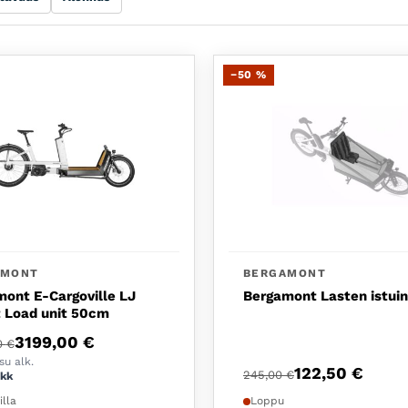
−50 %
AMONT
BERGAMONT
ont E-Cargoville LJ
Bergamont Lasten istuin
 Load unit 50cm
eräinen hinta oli: 6399,00 €.
nen hinta on: 3199,00 €.
3199,00
€
0
€
u alk.
Alkuperäinen hinta o
Nykyinen hinta on: 1
122,50
€
245,00
€
/kk
illa
Loppu