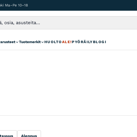
auki Ma–Pe 10–18
varusteet
Tuotemerkit
HUOLTO
ALE!
PYÖRÄILYBLOGI
tavuus
Alennus