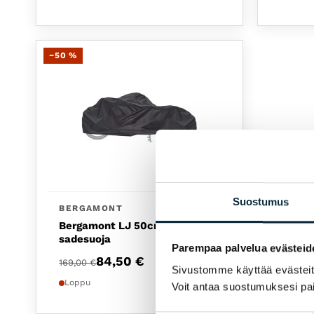
−50 %
Suostumus
BERGAMONT
Bergamont LJ 50cm load unit
sadesuoja
Parempaa palvelua evästeid
Alkuperäinen hinta oli: 169,00 €.
Nykyinen hinta on: 84,50 €.
84,50
€
169,00
€
Sivustomme käyttää evästeitä 
Loppu
Voit antaa suostumuksesi pai