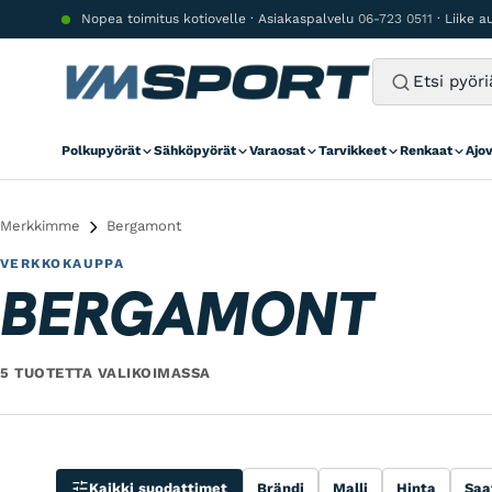
Siirry sisältöön
Nopea toimitus kotiovelle · Asiakaspalvelu
06-723 0511
· Liike 
Polkupyörät
Sähköpyörät
Varaosat
Tarvikkeet
Renkaat
Ajo
Merkkimme
Bergamont
VERKKOKAUPPA
BERGAMONT
5 TUOTETTA VALIKOIMASSA
Kaikki suodattimet
Brändi
Malli
Hinta
Saa