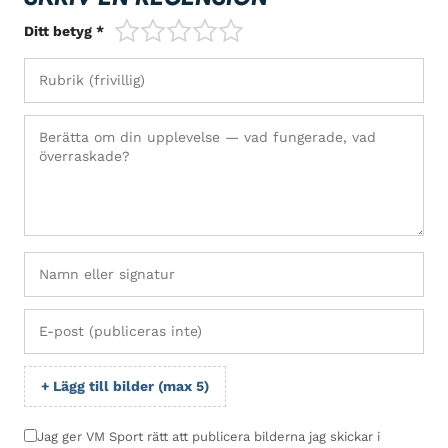
1/5
2/5
3/5
4/5
5/5
Ditt betyg *
+ Lägg till bilder (max 5)
Jag ger VM Sport rätt att publicera bilderna jag skickar i