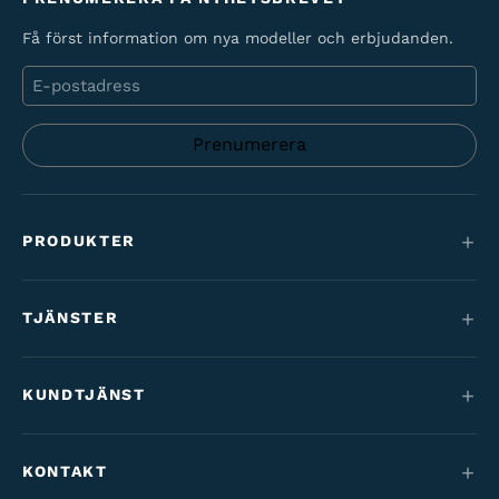
Få först information om nya modeller och erbjudanden.
E-
post
PRODUKTER
Mountainbikes
TJÄNSTER
Elcyklar
Service
Maantie & gravel
KUNDTJÄNST
Finansiering
Barncyklar
Kontakt
Cykelförmån
KONTAKT
Varaosat & tarvikkeet
Tilaus- & toimitusehdot