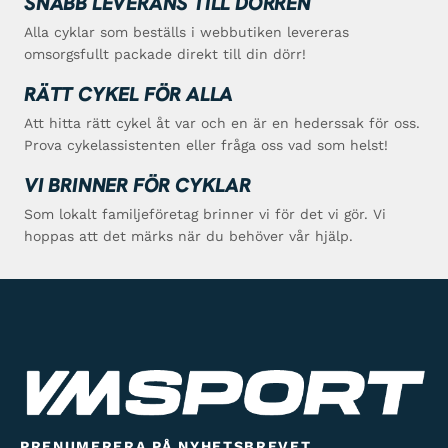
SNABB LEVERANS TILL DÖRREN
Alla cyklar som beställs i webbutiken levereras
omsorgsfullt packade direkt till din dörr!
RÄTT CYKEL FÖR ALLA
Att hitta rätt cykel åt var och en är en hederssak för oss.
Prova cykelassistenten eller fråga oss vad som helst!
VI BRINNER FÖR CYKLAR
Som lokalt familjeföretag brinner vi för det vi gör. Vi
hoppas att det märks när du behöver vår hjälp.
PRENUMERERA PÅ NYHETSBREVET