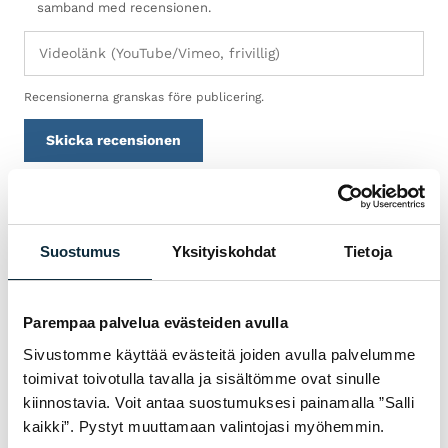
samband med recensionen.
Recensionerna granskas före publicering.
Skicka recensionen
Suostumus
Yksityiskohdat
Tietoja
GARANTI & SERVICE
VARFÖR VM SPORT?
Vi är auktoriserad återförsäljare och servar
Parempaa palvelua evästeiden avulla
cyklarna vi säljer i vår egen verkstad i
Sivustomme käyttää evästeitä joiden avulla palvelumme
Jakobstad. Hos oss får du sakkunnig hjälp
toimivat toivotulla tavalla ja sisältömme ovat sinulle
med val, inpassning och service — både före
kiinnostavia. Voit antaa suostumuksesi painamalla ”Salli
och efter köpet.
kaikki”. Pystyt muuttamaan valintojasi myöhemmin.