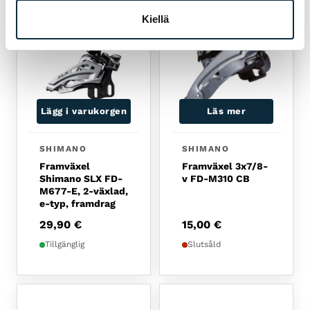
Kiellä
Lägg i varukorgen
Läs mer
SHIMANO
SHIMANO
Framväxel
Framväxel 3x7/8-
Shimano SLX FD-
v FD-M310 CB
M677-E, 2-växlad,
e-typ, framdrag
29,90
€
15,00
€
Tillgänglig
Slutsåld