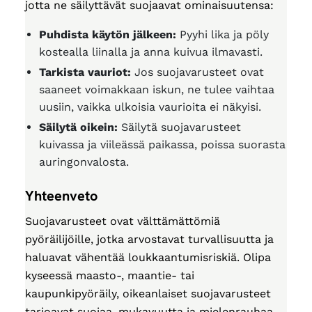
jotta ne säilyttävät suojaavat ominaisuutensa:
Puhdista käytön jälkeen:
Pyyhi lika ja pöly
kostealla liinalla ja anna kuivua ilmavasti.
Tarkista vauriot:
Jos suojavarusteet ovat
saaneet voimakkaan iskun, ne tulee vaihtaa
uusiin, vaikka ulkoisia vaurioita ei näkyisi.
Säilytä oikein:
Säilytä suojavarusteet
kuivassa ja viileässä paikassa, poissa suorasta
auringonvalosta.
Yhteenveto
Suojavarusteet ovat välttämättömiä
pyöräilijöille, jotka arvostavat turvallisuutta ja
haluavat vähentää loukkaantumisriskiä. Olipa
kyseessä maasto-, maantie- tai
kaupunkipyöräily, oikeanlaiset suojavarusteet
tarjoavat suojaa, mukavuutta ja mielenrauhaa.