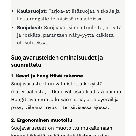
Kaulasuojat:
Tarjoavat lisäsuojaa niskalle ja
kaularangalle teknisissä maastoissa.
Suojalasit:
Suojaavat silmiä tuulelta, pölyltä
ja roskilta, parantaen näkyvyyttä kaikissa
olosuhteissa.
Suojavarusteiden ominaisuudet ja
suunnittelu
1. Kevyt ja hengittävä rakenne
Suojavarusteet on valmistettu kevyistä
materiaaleista, jotka eivät lisää liiallista painoa.
Hengittävä muotoilu varmistaa, että pyöräilijä
pysyy viileänä myös intensiivisessä ajossa.
2. Ergonominen muotoilu
Suojavarusteet on muotoiltu mukailemaan
kehon liikkeitä, mikä mahdollistaa täyden