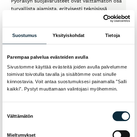
Pyöräilyn suojavarusteet ovat välttämätön osa
turvallista ajamista, erityisesti teknisissä
maastoissa, kovavauhtisessa ajossa ja kilpa-
ajoissa. Ne on suunniteltu minimoimaan
vammojen riski kaatumisten ja törmäysten
Suostumus
Yksityiskohdat
Tietoja
yhteydessä, tarjoten samalla mukavuutta ja
liikkuvuutta.
Parempaa palvelua evästeiden avulla
Olipa kyseessä maastopyöräily, alamäkiajo,
Sivustomme käyttää evästeitä joiden avulla palvelumme
gravel-ajo tai kaupunkipyöräily, suojavarusteet
toimivat toivotulla tavalla ja sisältömme ovat sinulle
suojaavat kehon kriittisiä osia ja antavat
kiinnostavia. Voit antaa suostumuksesi painamalla ”Salli
pyöräilijälle luottamusta keskittyä ajamiseen.
kaikki”. Pystyt muuttamaan valintojasi myöhemmin.
Miksi suojavarusteet ovat tärkeitä?
Suostumuksen
Pyöräilyssä kaatumiset ja törmäykset voivat
Välttämätön
valinta
tapahtua äkillisesti ja aiheuttaa vakavia
vammoja. Oikeanlaiset suojavarusteet
Mieltymykset
vähentävät merkittävästi vammojen riskiä ja