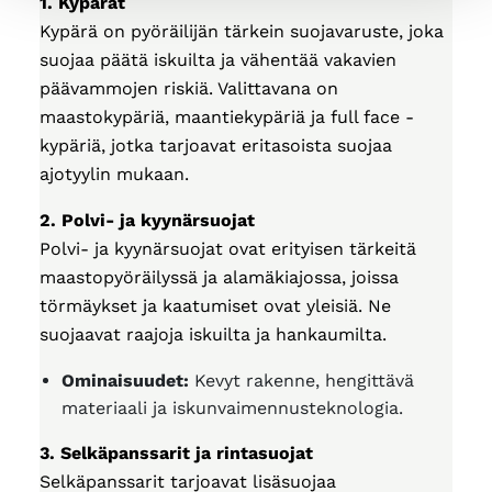
1. Kypärät
Kypärä on pyöräilijän tärkein suojavaruste, joka
suojaa päätä iskuilta ja vähentää vakavien
päävammojen riskiä. Valittavana on
maastokypäriä, maantiekypäriä ja full face -
kypäriä, jotka tarjoavat eritasoista suojaa
ajotyylin mukaan.
2. Polvi- ja kyynärsuojat
Polvi- ja kyynärsuojat ovat erityisen tärkeitä
maastopyöräilyssä ja alamäkiajossa, joissa
törmäykset ja kaatumiset ovat yleisiä. Ne
suojaavat raajoja iskuilta ja hankaumilta.
Ominaisuudet:
Kevyt rakenne, hengittävä
materiaali ja iskunvaimennusteknologia.
3. Selkäpanssarit ja rintasuojat
Selkäpanssarit tarjoavat lisäsuojaa