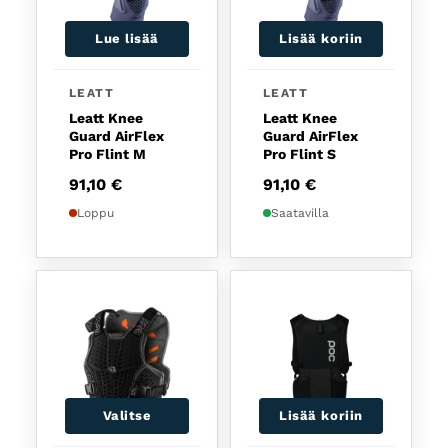
Lue lisää
Lisää koriin
LEATT
LEATT
Leatt Knee
Leatt Knee
Guard AirFlex
Guard AirFlex
Pro Flint M
Pro Flint S
91,10
€
91,10
€
Loppu
Saatavilla
Valitse
Lisää koriin