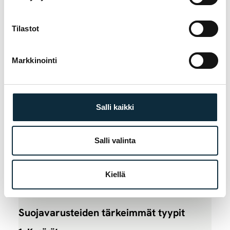
voivat olla ratkaisevia turvallisuuden kannalta.
Ne tarjoavat suojaa päälle, raajoille ja selälle, ja
Tilastot
monissa malleissa on kevyt ja hengittävä
rakenne, joka ei rajoita liikkumista.
Markkinointi
Keskeiset hyödyt:
Suoja:
Vähentää kaatumisten ja iskujen
aiheuttamia vammoja.
Salli kaikki
Mukavuus:
Ergonominen muotoilu ja
hengittävät materiaalit takaavat hyvän
Salli valinta
istuvuuden.
Luottamus:
Antaa pyöräilijälle mielenrauhaa
Kiellä
ja rohkeutta keskittyä ajamiseen teknisissä
tai haastavissa olosuhteissa.
Suojavarusteiden tärkeimmät tyypit