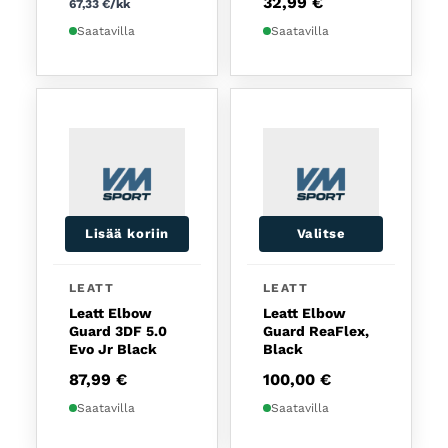
32,99
€
67,33
€
/kk
Saatavilla
Saatavilla
Lisää koriin
Valitse
Tällä tuotteella on usea
LEATT
LEATT
Leatt Elbow
Leatt Elbow
Guard 3DF 5.0
Guard ReaFlex,
Evo Jr Black
Black
87,99
€
100,00
€
Saatavilla
Saatavilla