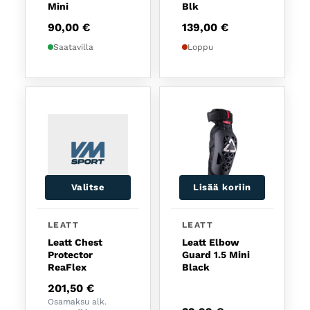
Mini
Blk
90,00
€
139,00
€
Saatavilla
Loppu
Valitse
Lisää koriin
Tällä tuotteella on useampi muunnelma. Voit tehd
LEATT
LEATT
Leatt Chest
Leatt Elbow
Protector
Guard 1.5 Mini
ReaFlex
Black
201,50
€
Osamaksu alk.