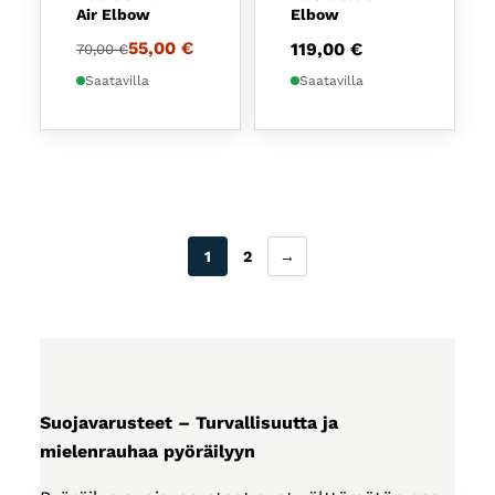
Air Elbow
Elbow
Alkuperäinen hinta oli: 70,00 €.
Nykyinen hinta on: 55,00 €.
55,00
€
119,00
€
70,00
€
Saatavilla
Saatavilla
1
2
→
Suojavarusteet – Turvallisuutta ja
mielenrauhaa pyöräilyyn