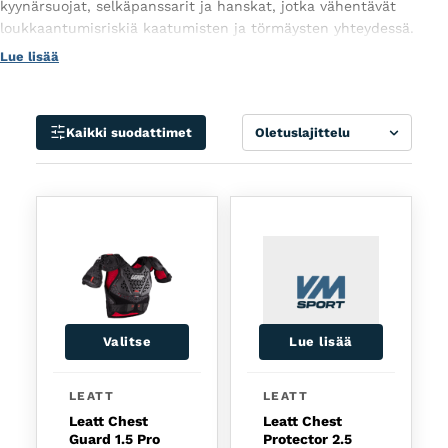
kyynärsuojat, selkäpanssarit ja hanskat, jotka vähentävät
loukkaantumisriskiä kaatumisten ja törmäysten yhteydessä.
Suojavarusteet ovat kevyitä, mukavia ja ergonomisesti
Lue lisää
suunniteltuja, tarjoten optimaalisen liikkuvuuden ja suojan
kaikissa pyöräilyolosuhteissa.
Lajittele
Kaikki suodattimet
Valitse
Lue lisää
Tällä tuotteella on useampi muunnelma. Voit tehd
LEATT
LEATT
Leatt Chest
Leatt Chest
Guard 1.5 Pro
Protector 2.5