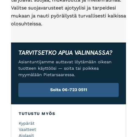
Valitse suojavarusteet ajotyylisi ja tarpeidesi
mukaan ja nauti pyöräilystä turvallisesti kaikissa
olosuhteissa.
TARVITSETKO APUA VALINNASSA?
Asiantuntijamme auttavat löytämään oikean
tuotteen käyttöösi — soita tai poikkea
myymälään Pietarsaaressa.
Soita 06-723 0511
TUTUSTU MYÖS
Kypärät
Vaatteet
Ajolasit