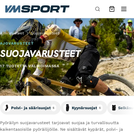
Siirry sisältöön
Ajovarusteet
Suojavarusteet
AJOVARUSTEET
SUOJAVARUSTEET
17 TUOTETTA VALIKOIMASSA
Polvi- ja säärisuojat
Kyynärsuojat
Selkäsuo
5
5
Pyöräilyn suojavarusteet tarjoavat suojaa ja turvallisuutta
kaikentasoisille pyöräilijöille. Ne sisältävät kypärät, polvi- ja