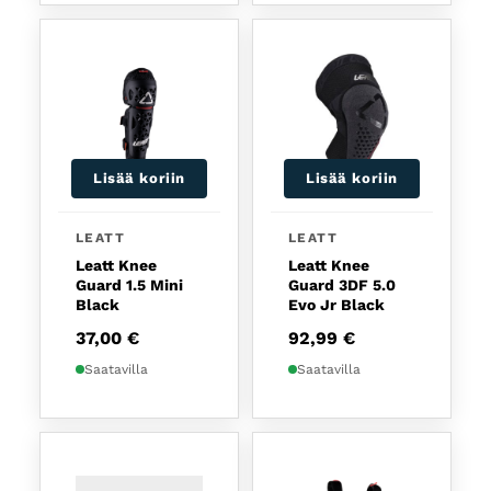
Lisää koriin
Lisää koriin
LEATT
LEATT
Leatt Knee
Leatt Knee
Guard 1.5 Mini
Guard 3DF 5.0
Black
Evo Jr Black
37,00
€
92,99
€
Saatavilla
Saatavilla