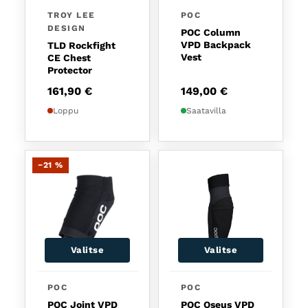
TROY LEE
POC
DESIGN
POC Column
VPD Backpack
TLD Rockfight
Vest
CE Chest
Protector
161,90
€
149,00
€
Loppu
Saatavilla
−21 %
Valitse
Valitse
Tällä tuotteella on useampi muunnelma. Voit tehd
Tällä tuotteella on usea
POC
POC
POC Joint VPD
POC Oseus VPD