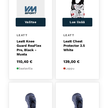
Valitse
Lue lisää
Tällä tuotteella on useampi muunnelma. Voit tehd
LEATT
LEATT
Leatt Knee
Leatt Chest
Guard ReaFlex
Protector 2.5
Pro, Black -
White
Musta
110,40
€
139,00
€
Saatavilla
Loppu