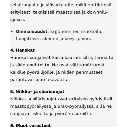
selkärangalle ja ylävartalolle, mikä on tärkeää
erityisesti teknisissä maastoissa ja downhill-
ajossa.
Ominaisuudet:
Ergonominen muotoilu,
hengittävä rakenne ja kevyt paino.
4. Hanskat
Hanskat suojaavat käsiä kaatumisilta, tärinältä
ja sääolosuhteilta. Ne ovat välttämättömät
kaikille pyöräilijöille, ja niiden pehmusteet
parantavat ajomukavuutta.
5. Nilkka- ja säärisuojat
Nilkka- ja säärisuojat ovat erityisen hyödyllisiä
maastopyöräilyssä ja BMX-pyöräilyssä, sillä ne
suojaavat iskuilta ja pyörän osumilta.
6. Muut varusteet