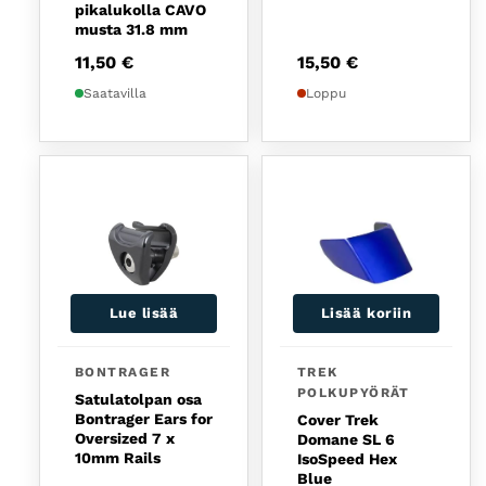
pikalukolla CAVO
musta 31.8 mm
11,50
€
15,50
€
Saatavilla
Loppu
Lue lisää
Lisää koriin
BONTRAGER
TREK
POLKUPYÖRÄT
Satulatolpan osa
Bontrager Ears for
Cover Trek
Oversized 7 x
Domane SL 6
10mm Rails
IsoSpeed Hex
Blue