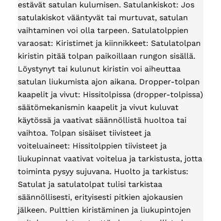
estävät satulan kulumisen. Satulankiskot: Jos
satulakiskot vääntyvät tai murtuvat, satulan
vaihtaminen voi olla tarpeen. Satulatolppien
varaosat: Kiristimet ja kiinnikkeet: Satulatolpan
kiristin pitää tolpan paikoillaan rungon sisällä.
Löystynyt tai kulunut kiristin voi aiheuttaa
satulan liukumista ajon aikana. Dropper-tolpan
kaapelit ja vivut: Hissitolpissa (dropper-tolpissa)
säätömekanismin kaapelit ja vivut kuluvat
käytössä ja vaativat säännöllistä huoltoa tai
vaihtoa. Tolpan sisäiset tiivisteet ja
voiteluaineet: Hissitolppien tiivisteet ja
liukupinnat vaativat voitelua ja tarkistusta, jotta
toiminta pysyy sujuvana. Huolto ja tarkistus:
Satulat ja satulatolpat tulisi tarkistaa
säännöllisesti, erityisesti pitkien ajokausien
jälkeen. Pulttien kiristäminen ja liukupintojen