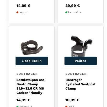
14,99
€
39,99
€
Loppu
Saatavilla
Lisää koriin
Valitse
BONTRAGER
BONTRAGER
Satulatolpan osa
Bontrager
Bontr. Clamp
Eyeleted Seatpost
31,9–32,5 QR M6
Clamp
CarbonFriendly
14,99
€
10,99
€
Saatavilla
Loppu