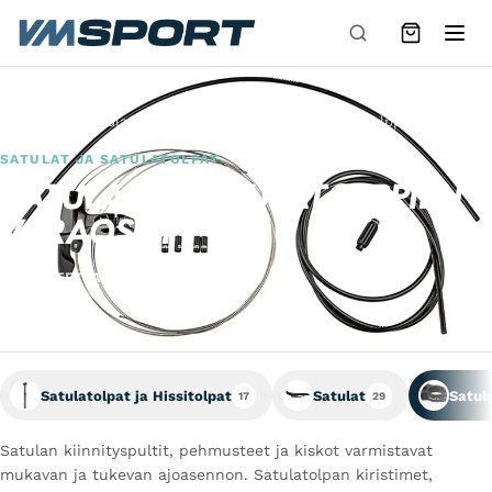
Siirry sisältöön
Varaosat
Satulat ja satulatolpat
Satula ja satulatolppien varaosat
SATULAT JA SATULATOLPAT
SATULA JA SATULATOLPPIEN
VARAOSAT
22 TUOTETTA VALIKOIMASSA
Satulatolpat ja Hissitolpat
Satulat
Satul
17
29
Satulan kiinnityspultit, pehmusteet ja kiskot varmistavat
mukavan ja tukevan ajoasennon. Satulatolpan kiristimet,