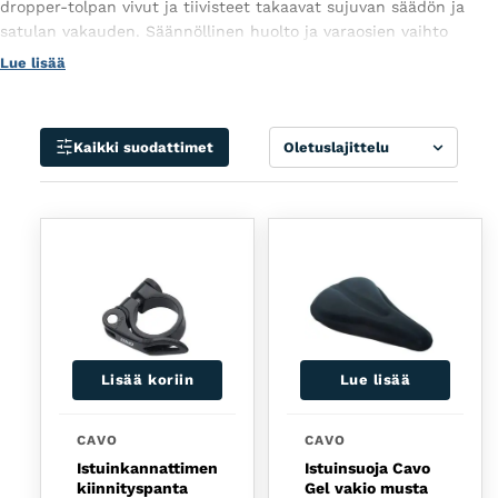
dropper-tolpan vivut ja tiivisteet takaavat sujuvan säädön ja
satulan vakauden. Säännöllinen huolto ja varaosien vaihto
pidentävät pyörän käyttöikää ja parantavat ajomukavuutta.
Lue lisää
Lajittele
Kaikki suodattimet
Lisää koriin
Lue lisää
CAVO
CAVO
Istuinkannattimen
Istuinsuoja Cavo
kiinnityspanta
Gel vakio musta