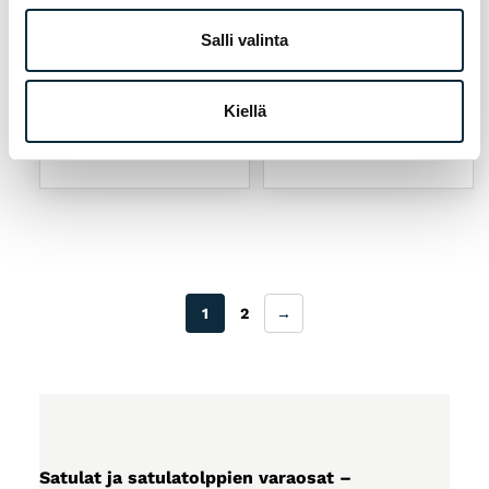
PRO
XLC
Satulatolpan
XLC PC-B08
Salli valinta
panta pikalinkku
Black 34,9 mm
34,9mm musta
8,00
€
13,00
€
Kiellä
Loppu
Loppu
1
2
→
Satulat ja satulatolppien varaosat –