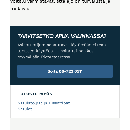
voitelu varmistavat, että ajo on turvallista ja
mukavaa.
TARVITSETKO APUA VALINNASSA?
Asiantuntijamme auttavat löytämään oikean
tuotteen käyttöösi — soita tai poikkea
myymälään Pietarsaaressa.
Soita 06-723 0511
TUTUSTU MYÖS
Satulatolpat ja Hissitolpat
Satulat