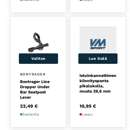
Valitse
Lue lisää
Tällä tuotteella on useampi muunnelma. Voit tehd
BONTRAGER
istuinkannattimen
kiinnityspanta
Bontrager Line
pikalukolla,
Dropper Under
musta 28,6 mm
Bar Seatpost
Lever
22,49
€
10,95
€
Saatavilla
Loppu