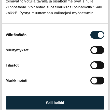
toimivat toivotulla tavalla ja sisältömme ovat sinulle
Lue lisää
Lue lisää
kiinnostavia. Voit antaa suostumuksesi painamalla ”Salli
kaikki”. Pystyt muuttamaan valintojasi myöhemmin.
PRO
PRO
Satula Aerofuel
Satulatolpan
Suostumuksen
Musta 142mm
panta pikalinkku
31,8mm musta
Välttämätön
valinta
159,00
€
8,00
€
Loppu
Loppu
Mieltymykset
Tilastot
Markkinointi
Lue lisää
Lue lisää
Salli kaikki