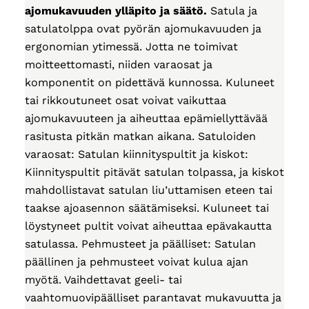
ajomukavuuden ylläpito ja säätö.
Satula ja
satulatolppa ovat pyörän ajomukavuuden ja
ergonomian ytimessä. Jotta ne toimivat
moitteettomasti, niiden varaosat ja
komponentit on pidettävä kunnossa. Kuluneet
tai rikkoutuneet osat voivat vaikuttaa
ajomukavuuteen ja aiheuttaa epämiellyttävää
rasitusta pitkän matkan aikana. Satuloiden
varaosat: Satulan kiinnityspultit ja kiskot:
Kiinnityspultit pitävät satulan tolpassa, ja kiskot
mahdollistavat satulan liu’uttamisen eteen tai
taakse ajoasennon säätämiseksi. Kuluneet tai
löystyneet pultit voivat aiheuttaa epävakautta
satulassa. Pehmusteet ja päälliset: Satulan
päällinen ja pehmusteet voivat kulua ajan
myötä. Vaihdettavat geeli- tai
vaahtomuovipäälliset parantavat mukavuutta ja