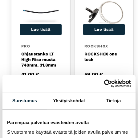
Lue lisää
Lue lisää
PRO
ROCKSHOX
Ohjaustanko LT
ROCKSHOX one
High Rise musta
lock
740mm, 31.8mm
41,00
€
59,00
€
Loppu
Loppu
Suostumus
Yksityiskohdat
Tietoja
Parempaa palvelua evästeiden avulla
Sivustomme käyttää evästeitä joiden avulla palvelumme