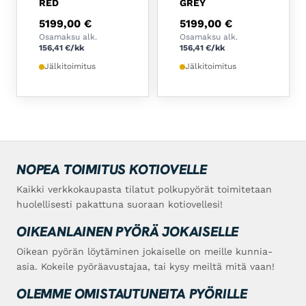
RED
GREY
5199,00
€
5199,00
€
Osamaksu alk.
Osamaksu alk.
156,41
€
/kk
156,41
€
/kk
Jälkitoimitus
Jälkitoimitus
NOPEA TOIMITUS KOTIOVELLE
Kaikki verkkokaupasta tilatut polkupyörät toimitetaan
huolellisesti pakattuna suoraan kotiovellesi!
OIKEANLAINEN PYÖRÄ JOKAISELLE
Oikean pyörän löytäminen jokaiselle on meille kunnia-
asia. Kokeile pyöräavustajaa, tai kysy meiltä mitä vaan!
OLEMME OMISTAUTUNEITA PYÖRILLE