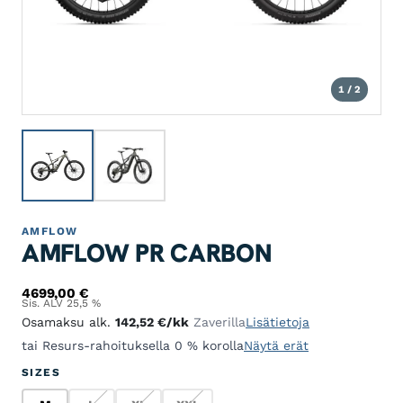
1 / 2
AMFLOW
AMFLOW PR CARBON
4699,00
€
Sis. ALV 25,5 %
Osamaksu alk.
142,52
€
/kk
Zaverilla
Lisätietoja
tai Resurs-rahoituksella 0 % korolla
Näytä erät
SIZES