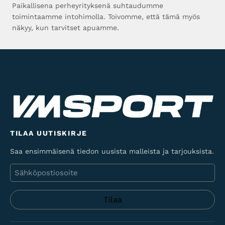
Paikallisena perheyrityksenä suhtaudumme
toimintaamme intohimolla. Toivomme, että tämä myös
näkyy, kun tarvitset apuamme.
TILAA UUTISKIRJE
Saa ensimmäisenä tiedon uusista malleista ja tarjouksista.
Sähköposti