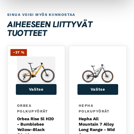
MFLOW
SINUA VOISI MYÖS KIINNOSTAA
AIHEESEEN LIITTYVÄT
TUOTTEET
−37 %
Valitse
Valitse
Tällä tuotteella on useampi muunnelma. Voit tehdä 
ORBEA
HEPHA
POLKUPYÖRÄT
POLKUPYÖRÄT
Orbea Rise Sl H20
Hepha All
- Bumblebee
Mountain 7 Alloy
Yellow-Black
Long Range - Mid