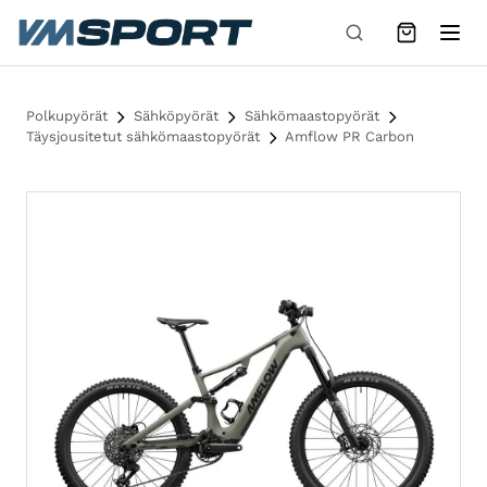
Siirry sisältöön
Polkupyörät
Sähköpyörät
Sähkömaastopyörät
Täysjousitetut sähkömaastopyörät
Amflow PR Carbon