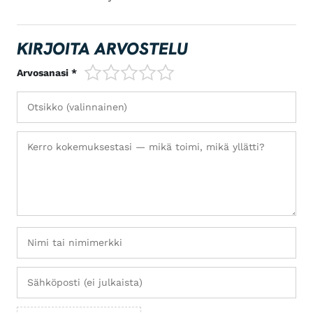
KIRJOITA ARVOSTELU
1/5
2/5
3/5
4/5
5/5
Arvosanasi *