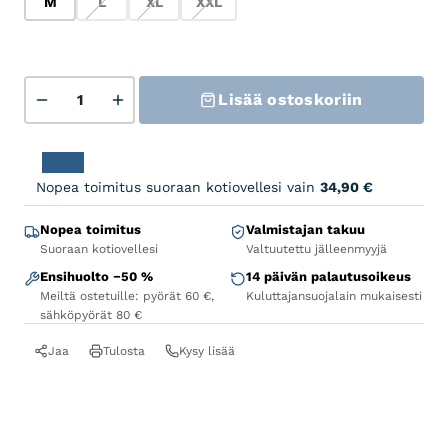
M
L
XL
XXL
M
L
XL
XXL
Amflow PR Carbon määrä
Lisää ostoskoriin
Nopea toimitus suoraan kotiovellesi vain
34,90
€
Nopea toimitus
Valmistajan takuu
Suoraan kotiovellesi
Valtuutettu jälleenmyyjä
Ensihuolto −50 %
14 päivän palautusoikeus
Meiltä ostetuille: pyörät 60 €,
Kuluttajansuojalain mukaisesti
sähköpyörät 80 €
Jaa
Tulosta
Kysy lisää