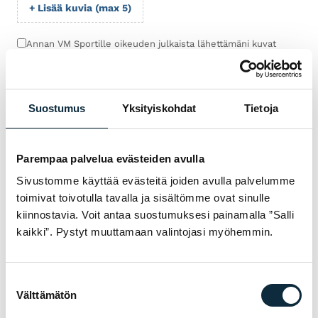
+ Lisää kuvia (max 5)
Annan VM Sportille oikeuden julkaista lähettämäni kuvat
arvostelun yhteydessä.
Suostumus
Yksityiskohdat
Tietoja
Arvostelut tarkistetaan ennen julkaisua.
Lähetä arvostelu
Parempaa palvelua evästeiden avulla
Sivustomme käyttää evästeitä joiden avulla palvelumme
toimivat toivotulla tavalla ja sisältömme ovat sinulle
kiinnostavia. Voit antaa suostumuksesi painamalla ”Salli
TAKUU & PALVELU
kaikki”. Pystyt muuttamaan valintojasi myöhemmin.
MIKSI AMFLOW VM
SPORTILTA?
Suostumuksen
Olemme valtuutettu jälleenmyyjä ja
Välttämätön
valinta
huollamme myymämme pyörät omassa