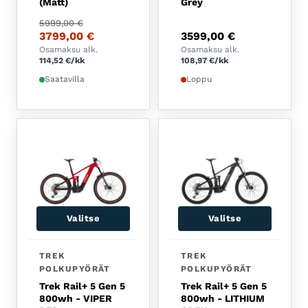
(Matt)
Grey
Alkuperäinen hinta oli: 5999,00 €.
Nykyinen hinta on: 3799,00 €.
5999,00
€
3799,00
€
3599,00
€
Osamaksu alk.
Osamaksu alk.
114,52
€
/kk
108,97
€
/kk
Saatavilla
Loppu
Valitse
Valitse
Tällä tuotteella on useampi muunnelma. Voit tehdä 
Tällä tuotteella on usea
TREK
TREK
POLKUPYÖRÄT
POLKUPYÖRÄT
Trek Rail+ 5 Gen 5
Trek Rail+ 5 Gen 5
800wh - VIPER
800wh - LITHIUM