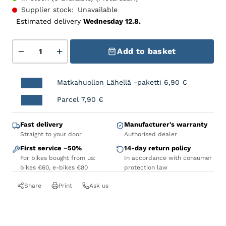
Supplier stock:
Unavailable
Estimated delivery
Wednesday 12.8.
Tietokoneosa Bontrager Duotrap ANT+/BLE Sensor qu
Add to basket
Matkahuollon Lähellä -paketti
6,90
€
Parcel
7,90
€
Fast delivery
Manufacturer's warranty
Straight to your door
Authorised dealer
First service −50%
14-day return policy
For bikes bought from us:
In accordance with consumer
bikes €60, e-bikes €80
protection law
Share
Print
Ask us