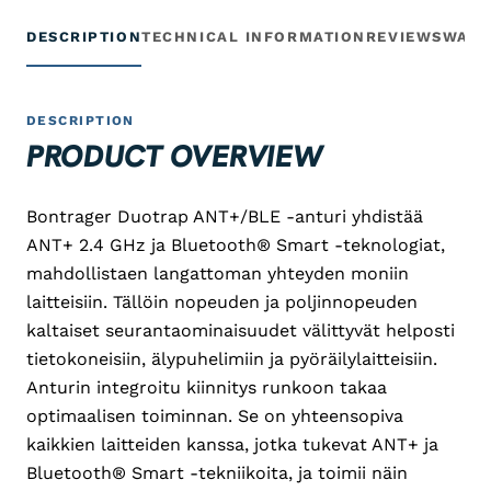
DESCRIPTION
TECHNICAL INFORMATION
REVIEWS
WARR
DESCRIPTION
PRODUCT OVERVIEW
Bontrager Duotrap ANT+/BLE -anturi yhdistää
ANT+ 2.4 GHz ja Bluetooth® Smart -teknologiat,
mahdollistaen langattoman yhteyden moniin
laitteisiin. Tällöin nopeuden ja poljinnopeuden
kaltaiset seurantaominaisuudet välittyvät helposti
tietokoneisiin, älypuhelimiin ja pyöräilylaitteisiin.
Anturin integroitu kiinnitys runkoon takaa
optimaalisen toiminnan. Se on yhteensopiva
kaikkien laitteiden kanssa, jotka tukevat ANT+ ja
Bluetooth® Smart -tekniikoita, ja toimii näin