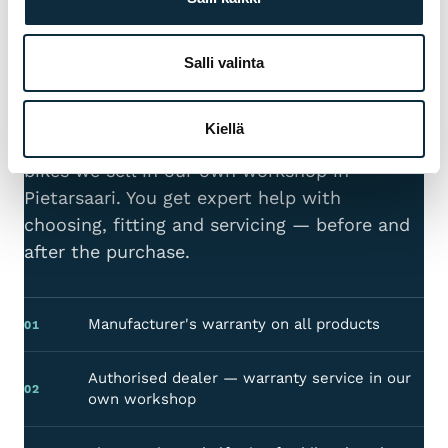
Salli valinta
WARRANTY & SERVICE
WHY VM SPORT?
Kiellä
We are an authorised dealer and service the
bikes we sell in our own workshop in
Pietarsaari. You get expert help with
choosing, fitting and servicing — before and
after the purchase.
Manufacturer's warranty on all products
01
Authorised dealer — warranty service in our
02
own workshop