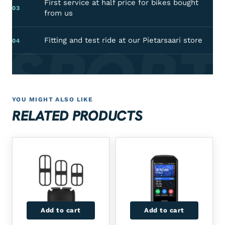
First service at half price for bikes bought
03
from us
 SPORT
Fitting and test ride at our Pietarsaari store
04
YOU MIGHT ALSO LIKE
RELATED PRODUCTS
Add to cart
Add to cart