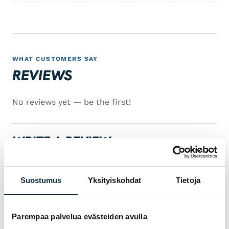
WHAT CUSTOMERS SAY
REVIEWS
No reviews yet — be the first!
WRITE A REVIEW
1/5
2/5
3/5
4/5
5/5
Your rating *
Suostumus
Yksityiskohdat
Tietoja
Parempaa palvelua evästeiden avulla