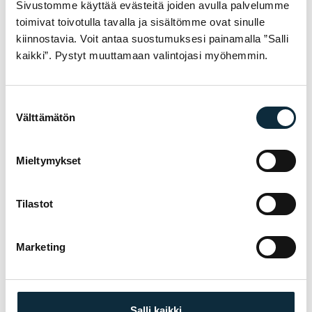
Sivustomme käyttää evästeitä joiden avulla palvelumme
toimivat toivotulla tavalla ja sisältömme ovat sinulle
kiinnostavia. Voit antaa suostumuksesi painamalla ”Salli
kaikki”. Pystyt muuttamaan valintojasi myöhemmin.
Suostumuksen
Välttämätön
valinta
+ Add photos (max 5)
Mieltymykset
I grant VM Sport the right to publish the photos I submit with
my review.
Tilastot
Marketing
Reviews are checked before publication.
Submit review
Salli kaikki