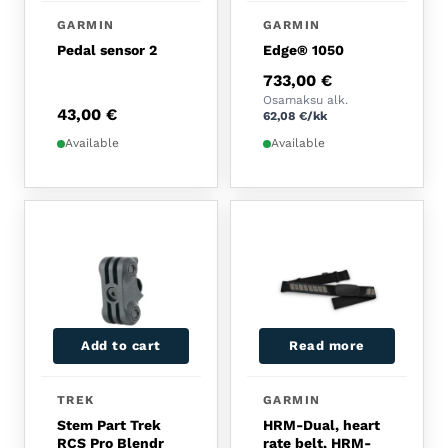
GARMIN
GARMIN
Pedal sensor 2
Edge® 1050
733,00
€
Osamaksu alk.
43,00
€
62,08
€
/kk
Available
Available
Add to cart
Read more
TREK
GARMIN
Stem Part Trek
HRM-Dual, heart
RCS Pro Blendr
rate belt, HRM-