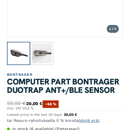
1 / 2
BONTRAGER
COMPUTER PART BONTRAGER
DUOTRAP ANT+/BLE SENSOR
Original price was: 59,00 €.
Current price is: 20,00 €.
59,00
€
20,00
€
−66 %
Incl. VAT 25,5 %
Lowest price in the last 30 days:
20,00
€
tai Resurs-rahoituksella 0 % korolla
Näytä erät
In stock (6 available) (Pietarsaari)