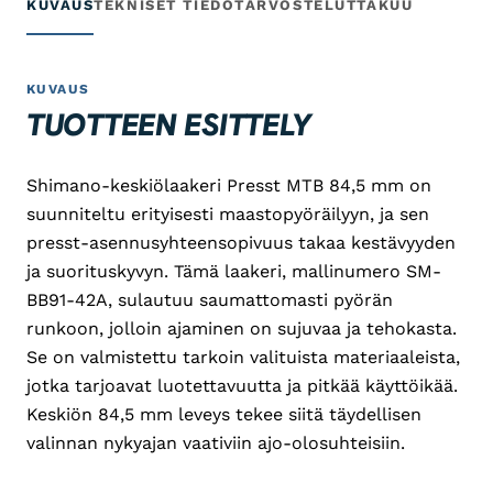
KUVAUS
TEKNISET TIEDOT
ARVOSTELUT
TAKUU
KUVAUS
TUOTTEEN ESITTELY
Shimano-keskiölaakeri Presst MTB 84,5 mm on
suunniteltu erityisesti maastopyöräilyyn, ja sen
presst-asennusyhteensopivuus takaa kestävyyden
ja suorituskyvyn. Tämä laakeri, mallinumero SM-
BB91-42A, sulautuu saumattomasti pyörän
runkoon, jolloin ajaminen on sujuvaa ja tehokasta.
Se on valmistettu tarkoin valituista materiaaleista,
jotka tarjoavat luotettavuutta ja pitkää käyttöikää.
Keskiön 84,5 mm leveys tekee siitä täydellisen
valinnan nykyajan vaativiin ajo-olosuhteisiin.