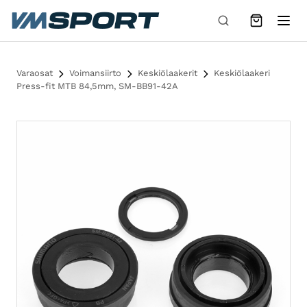
Siirry sisältöön
Varaosat
Voimansiirto
Keskiölaakerit
Keskiölaakeri
Press-fit MTB 84,5mm, SM-BB91-42A