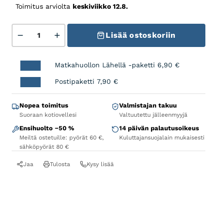
Toimitus arviolta
keskiviikko 12.8.
Keskiölaakeri Press-fit MTB 84,5mm, SM-BB91-42A m
Lisää ostoskoriin
Matkahuollon Lähellä -paketti
6,90
€
Postipaketti
7,90
€
Nopea toimitus
Valmistajan takuu
Suoraan kotiovellesi
Valtuutettu jälleenmyyjä
Ensihuolto −50 %
14 päivän palautusoikeus
Meiltä ostetuille: pyörät 60 €,
Kuluttajansuojalain mukaisesti
sähköpyörät 80 €
Jaa
Tulosta
Kysy lisää