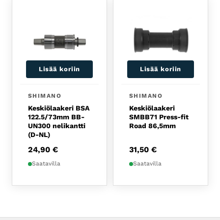
Lisää koriin
Lisää koriin
SHIMANO
SHIMANO
Keskiölaakeri BSA
Keskiölaakeri
122.5/73mm BB-
SMBB71 Press-fit
UN300 nelikantti
Road 86,5mm
(D-NL)
24,90
€
31,50
€
Saatavilla
Saatavilla