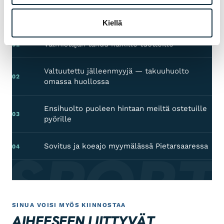
sen jälkeen.
Kiellä
Valmistajan takuu kaikille tuotteille
01
Valtuutettu jälleenmyyjä — takuuhuolto
02
omassa huollossa
Ensihuolto puoleen hintaan meiltä ostetuille
03
pyörille
 SPORT
Sovitus ja koeajo myymälässä Pietarsaaressa
04
SINUA VOISI MYÖS KIINNOSTAA
AIHEESEEN LIITTYVÄT