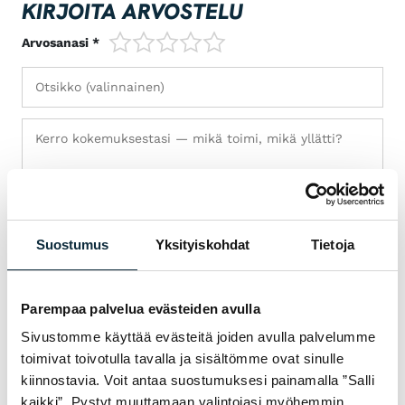
KIRJOITA ARVOSTELU
1/5
2/5
3/5
4/5
5/5
Arvosanasi *
Suostumus
Yksityiskohdat
Tietoja
Parempaa palvelua evästeiden avulla
Sivustomme käyttää evästeitä joiden avulla palvelumme
toimivat toivotulla tavalla ja sisältömme ovat sinulle
+ Lisää kuvia (max 5)
kiinnostavia. Voit antaa suostumuksesi painamalla ”Salli
kaikki”. Pystyt muuttamaan valintojasi myöhemmin.