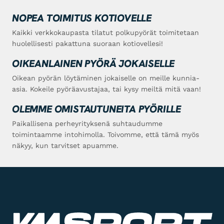
NOPEA TOIMITUS KOTIOVELLE
Kaikki verkkokaupasta tilatut polkupyörät toimitetaan
huolellisesti pakattuna suoraan kotiovellesi!
OIKEANLAINEN PYÖRÄ JOKAISELLE
Oikean pyörän löytäminen jokaiselle on meille kunnia-
asia. Kokeile pyöräavustajaa, tai kysy meiltä mitä vaan!
OLEMME OMISTAUTUNEITA PYÖRILLE
Paikallisena perheyrityksenä suhtaudumme
toimintaamme intohimolla. Toivomme, että tämä myös
näkyy, kun tarvitset apuamme.