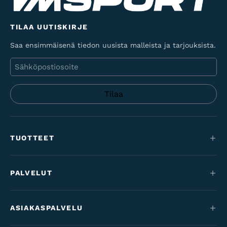
TILAA UUTISKIRJE
Saa ensimmäisenä tiedon uusista malleista ja tarjouksista.
Sähköposti
TUOTTEET
Maastopyörät
PALVELUT
Sähköpyörät
Huolto
Maantie & gravel
ASIAKASPALVELU
Rahoitus
Lastenpyörät