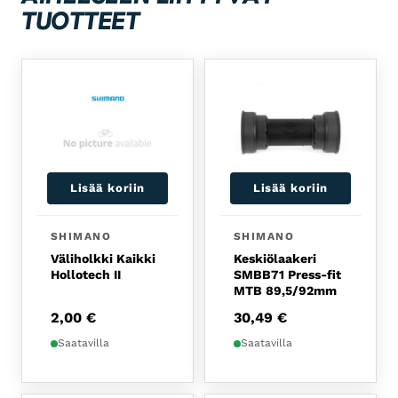
TUOTTEET
Lisää koriin
Lisää koriin
SHIMANO
SHIMANO
Väliholkki Kaikki
Keskiölaakeri
Hollotech II
SMBB71 Press-fit
MTB 89,5/92mm
2,00
€
30,49
€
Saatavilla
Saatavilla