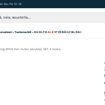
auki Ma–Pe 10–18
varusteet
Tuotemerkit
HUOLTO
ALE!
PYÖRÄILYBLOGI
ng Ø104 mm Outer (double) 36T 4 holes