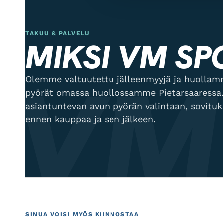
TAKUU & PALVELU
MIKSI VM SP
VM
Olemme valtuutettu jälleenmyyjä ja huol
pyörät omassa huollossamme Pietarsaaressa.
asiantuntevan avun pyörän valintaan, sovitu
ennen kauppaa ja sen jälkeen.
SINUA VOISI MYÖS KIINNOSTAA