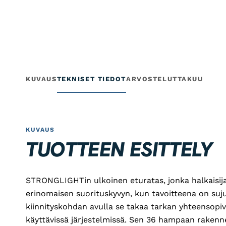
KUVAUS
TEKNISET TIEDOT
ARVOSTELUT
TAKUU
KUVAUS
TUOTTEEN ESITTELY
STRONGLIGHTin ulkoinen eturatas, jonka halkaisij
erinomaisen suorituskyvyn, kun tavoitteena on suju
kiinnityskohdan avulla se takaa tarkan yhteensopi
käyttävissä järjestelmissä. Sen 36 hampaan rakenn