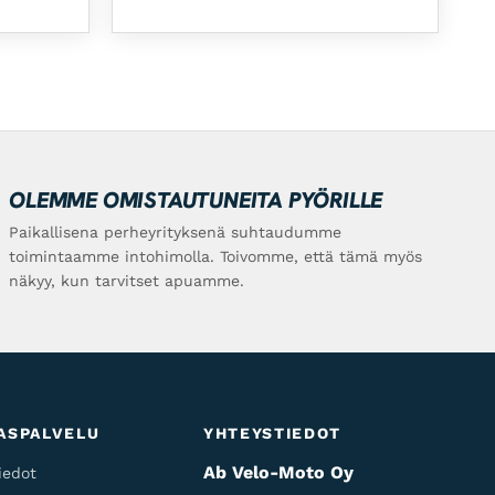
OLEMME OMISTAUTUNEITA PYÖRILLE
Paikallisena perheyrityksenä suhtaudumme
toimintaamme intohimolla. Toivomme, että tämä myös
näkyy, kun tarvitset apuamme.
ASPALVELU
YHTEYSTIEDOT
Ab Velo-Moto Oy
iedot