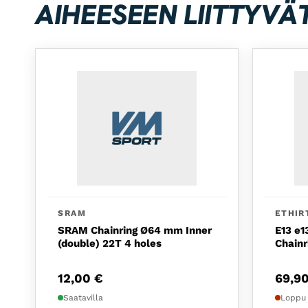
AIHEESEEN LIITTYVÄ
SRAM
ETHIR
SRAM Chainring Ø64 mm Inner
E13 e
(double) 22T 4 holes
Chainr
12,00
€
69,9
Saatavilla
Loppu