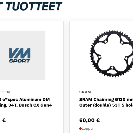
T TUOTTEET
TEEN
SRAM
13 e*spec Aluminum DM
SRAM Chainring Ø130 m
ing, 34T, Bosch CX Gen4
Outer (double) 53T 5 hol
0
€
60,00
€
Loppu