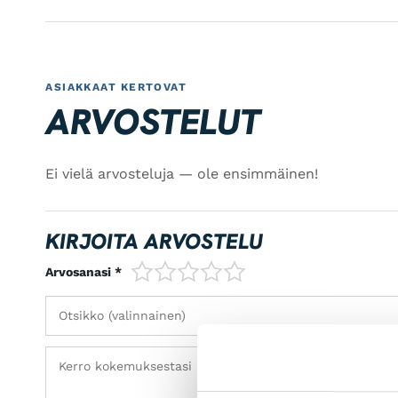
ASIAKKAAT KERTOVAT
ARVOSTELUT
Ei vielä arvosteluja — ole ensimmäinen!
KIRJOITA ARVOSTELU
1/5
2/5
3/5
4/5
5/5
Arvosanasi *