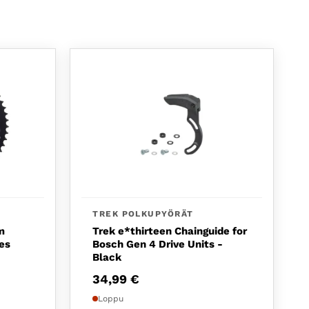
TREK POLKUPYÖRÄT
m
Trek e*thirteen Chainguide for
es
Bosch Gen 4 Drive Units -
Black
34,99
€
Loppu