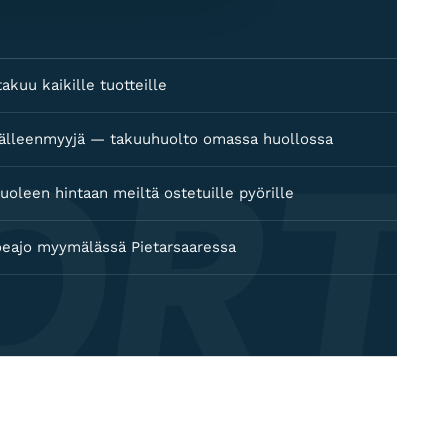
akuu kaikille tuotteille
ORT
 jälleenmyyjä — takuuhuolto omassa huollossa
uoleen hintaan meiltä ostetuille pyörille
oeajo myymälässä Pietarsaaressa