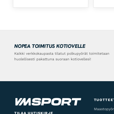
NOPEA TOIMITUS KOTIOVELLE
Kaikki verkkokaupasta tilatut polkupyörät toimitetaan
huolellisesti pakattuna suoraan kotiovellesi!
TUOTTEE
Maastopyör
TILAA UUTISKIRJE