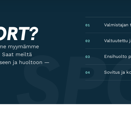
ORT?
Valmistajan t
01
 SP
Valtuutettu
02
lamme myymämme
 Saat meiltä
Ensihuolto p
03
kseen ja huoltoon —
Sovitus ja k
04