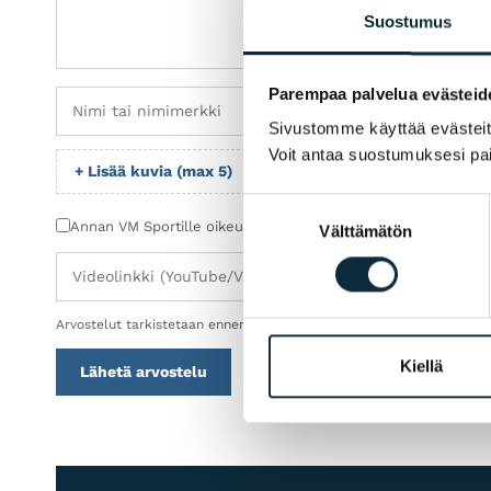
Suostumus
Parempaa palvelua evästeid
Sivustomme käyttää evästeitä 
Voit antaa suostumuksesi pai
+ Lisää kuvia (max 5)
Suostumuksen
Annan VM Sportille oikeuden julkaista lähettämäni kuvat arv
Välttämätön
valinta
Arvostelut tarkistetaan ennen julkaisua.
Kiellä
Lähetä arvostelu