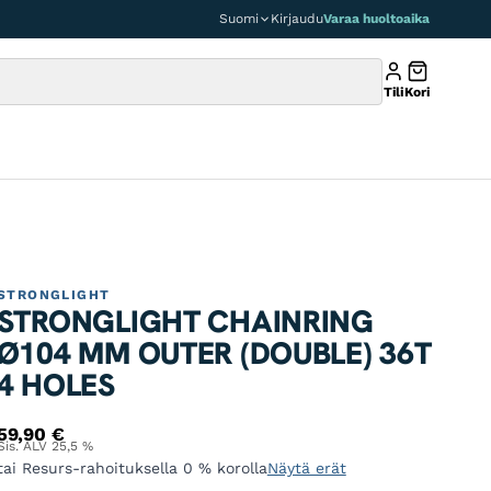
Suomi
Kirjaudu
Varaa huoltoaika
Tili
Kori
STRONGLIGHT
STRONGLIGHT CHAINRING
Ø104 MM OUTER (DOUBLE) 36T
4 HOLES
59,90
€
Sis. ALV 25,5 %
tai Resurs-rahoituksella 0 % korolla
Näytä erät