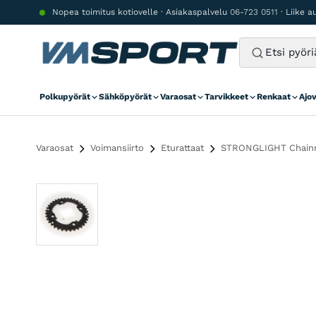
Siirry sisältöön
Nopea toimitus kotiovelle · Asiakaspalvelu
06-723 0511
· Liike 
Polkupyörät
Sähköpyörät
Varaosat
Tarvikkeet
Renkaat
Ajo
Varaosat
Voimansiirto
Eturattaat
STRONGLIGHT Chainri