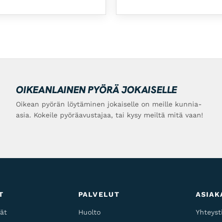
OIKEANLAINEN PYÖRÄ JOKAISELLE
Oikean pyörän löytäminen jokaiselle on meille kunnia-
asia. Kokeile pyöräavustajaa, tai kysy meiltä mitä vaan!
T
PALVELUT
ASIAK
ät
Huolto
Yhteyst