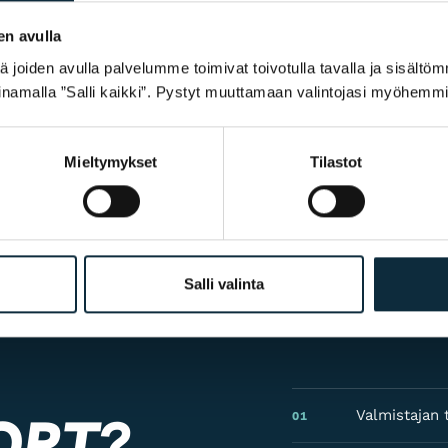
en avulla
joiden avulla palvelumme toimivat toivotulla tavalla ja sisältöm
ostelun yhteydessä.
namalla ”Salli kaikki”. Pystyt muuttamaan valintojasi myöhemmi
Mieltymykset
Tilastot
Salli valinta
ORT?
Valmistajan t
01