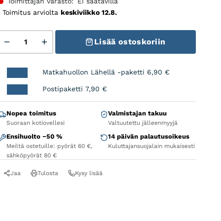
Toimittajan varasto:
Ei saatavilla
Toimitus arviolta
keskiviikko 12.8.
Vaihdevipu oikea 9v, OGD SL-M3100-R määrä
Lisää ostoskoriin
Matkahuollon Lähellä -paketti
6,90
€
Postipaketti
7,90
€
Nopea toimitus
Valmistajan takuu
Suoraan kotiovellesi
Valtuutettu jälleenmyyjä
Ensihuolto −50 %
14 päivän palautusoikeus
Meiltä ostetuille: pyörät 60 €,
Kuluttajansuojalain mukaisesti
sähköpyörät 80 €
Jaa
Tulosta
Kysy lisää