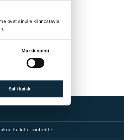
me ovat sinulle kiinnostavia.
n.
Markkinointi
Salli kaikki
akuu kaikille tuotteille