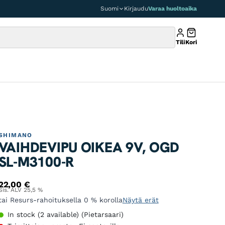
Suomi
Kirjaudu
Varaa huoltoaika
Tili
Kori
SHIMANO
VAIHDEVIPU OIKEA 9V, OGD
SL-M3100-R
22,00
€
Sis. ALV 25,5 %
tai Resurs-rahoituksella 0 % korolla
Näytä erät
In stock (2 available) (Pietarsaari)