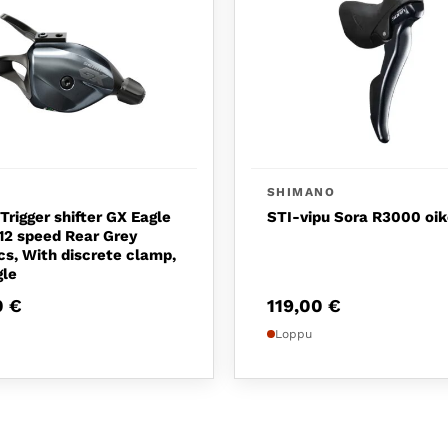
SHIMANO
rigger shifter GX Eagle
STI-vipu Sora R3000 oik
12 speed Rear Grey
cs, With discrete clamp,
gle
0
€
119,00
€
Loppu