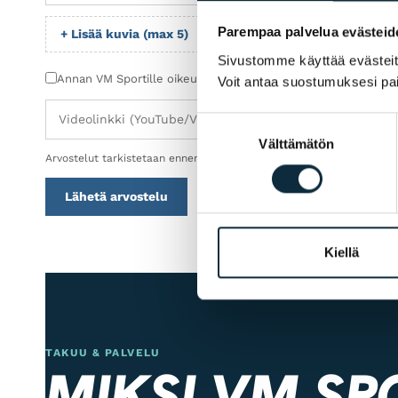
Parempaa palvelua evästeid
+ Lisää kuvia (max 5)
Sivustomme käyttää evästeitä 
Annan VM Sportille oikeuden julkaista lähettämäni kuvat arv
Voit antaa suostumuksesi pai
Suostumuksen
Välttämätön
valinta
Arvostelut tarkistetaan ennen julkaisua.
Lähetä arvostelu
Kiellä
TAKUU & PALVELU
MIKSI VM SP