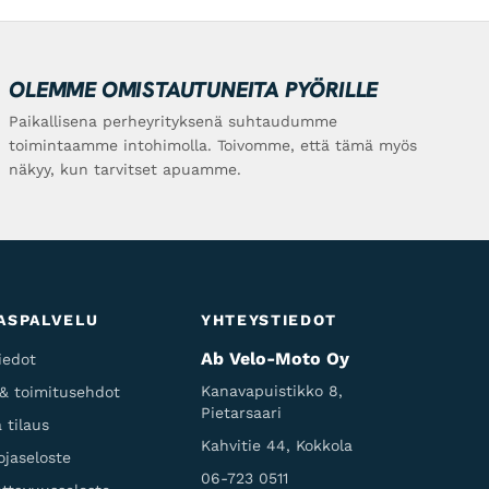
OLEMME OMISTAUTUNEITA PYÖRILLE
Paikallisena perheyrityksenä suhtaudumme
toimintaamme intohimolla. Toivomme, että tämä myös
näkyy, kun tarvitset apuamme.
ASPALVELU
YHTEYSTIEDOT
Ab Velo-Moto Oy
iedot
Kanavapuistikko 8,
 & toimitusehdot
Pietarsaari
 tilaus
Kahvitie 44, Kokkola
ojaseloste
06-723 0511