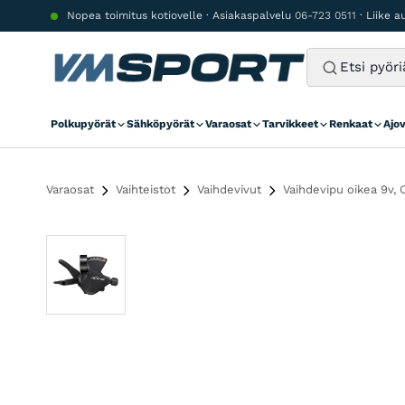
Siirry sisältöön
Nopea toimitus kotiovelle · Asiakaspalvelu
06-723 0511
· Liike 
Polkupyörät
Sähköpyörät
Varaosat
Tarvikkeet
Renkaat
Ajo
Varaosat
Vaihteistot
Vaihdevivut
Vaihdevipu oikea 9v