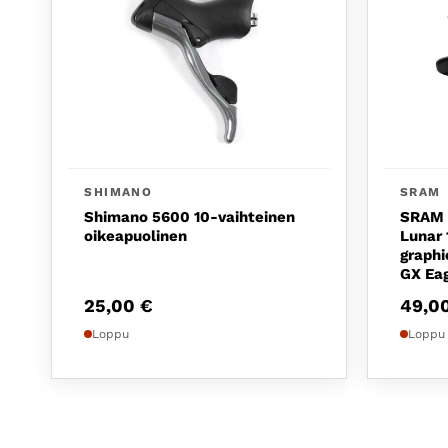
SHIMANO
SRAM
Shimano 5600 10-vaihteinen
SRAM T
oikeapuolinen
Lunar 
graphi
GX Ea
25,00
€
49,0
Loppu
Loppu