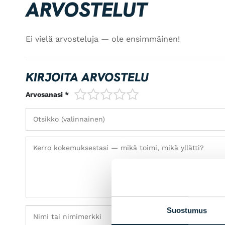
ARVOSTELUT
Ei vielä arvosteluja — ole ensimmäinen!
KIRJOITA ARVOSTELU
1/5
2/5
3/5
4/5
5/5
Arvosanasi *
Suostumus