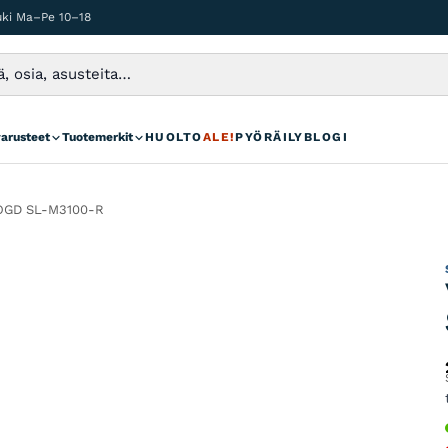
auki Ma–Pe 10–18
varusteet
Tuotemerkit
HUOLTO
ALE!
PYÖRÄILYBLOGI
, OGD SL-M3100-R