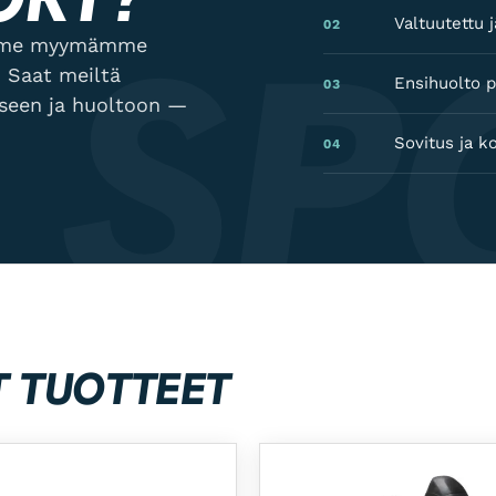
 SP
Valtuutettu
02
lamme myymämme
 Saat meiltä
Ensihuolto p
03
kseen ja huoltoon —
Sovitus ja k
04
T TUOTTEET