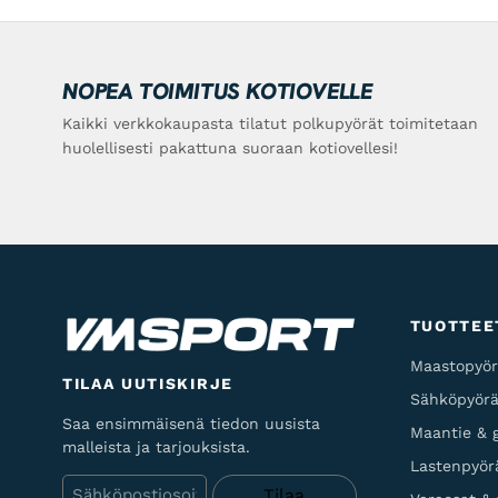
NOPEA TOIMITUS KOTIOVELLE
Kaikki verkkokaupasta tilatut polkupyörät toimitetaan
huolellisesti pakattuna suoraan kotiovellesi!
TUOTTEE
Maastopyör
TILAA UUTISKIRJE
Sähköpyörä
Saa ensimmäisenä tiedon uusista
Maantie & g
malleista ja tarjouksista.
Lastenpyör
Sähköposti