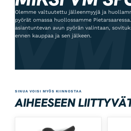
VM
Olemme valtuutettu jälleenmyyjä ja huol
pyörät omassa huollossamme Pietarsaaressa.
asiantuntevan avun pyörän valintaan, sovitu
ennen kauppaa ja sen jälkeen.
SINUA VOISI MYÖS KIINNOSTAA
AIHEESEEN LIITTYVÄ