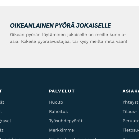
OIKEANLAINEN PYÖRÄ JOKAISELLE
Oikean pyörän löytäminen jokaiselle on meille kunnia-
asia. Kokeile pyöräavustajaa, tai kysy meiltä mitä vaan!
T
PALVELUT
ASIAK
ät
Huolto
Yhteyst
t
Rahoitus
Tilaus-
ravel
Työsuhdepyörät
Peruuta
ät
Merkkimme
Tietosu