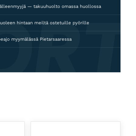
ORT
 jälleenmyyjä — takuuhuolto omassa huollossa
uoleen hintaan meiltä ostetuille pyörille
oeajo myymälässä Pietarsaaressa