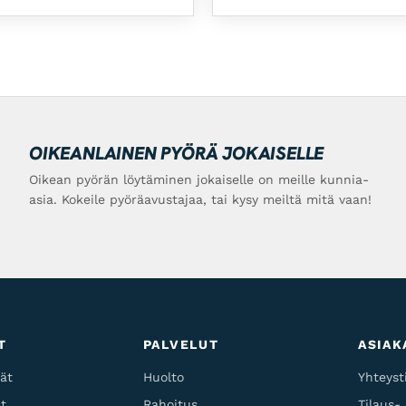
OIKEANLAINEN PYÖRÄ JOKAISELLE
Oikean pyörän löytäminen jokaiselle on meille kunnia-
asia. Kokeile pyöräavustajaa, tai kysy meiltä mitä vaan!
T
PALVELUT
ASIAK
ät
Huolto
Yhteyst
t
Rahoitus
Tilaus-