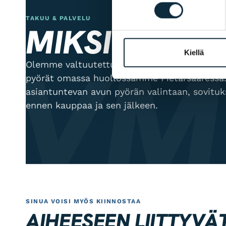
TAKUU & PALVELU
MIKSI VM SP
VM
Kiellä
Olemme valtuutettu jälleenmyyjä ja huol
pyörät omassa huollossamme Pietarsaaressa.
asiantuntevan avun pyörän valintaan, sovitu
ennen kauppaa ja sen jälkeen.
SINUA VOISI MYÖS KIINNOSTAA
AIHEESEEN LIITTYVÄ