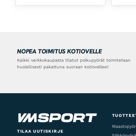
NOPEA TOIMITUS KOTIOVELLE
Kaikki verkkokaupasta tilatut polkupyörät toimitetaan
huolellisesti pakattuna suoraan kotiovellesi!
TUOTTEE
Maastopyör
TILAA UUTISKIRJE
Sähköpyörä