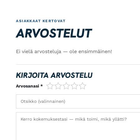
ASIAKKAAT KERTOVAT
ARVOSTELUT
Ei vielä arvosteluja — ole ensimmäinen!
KIRJOITA ARVOSTELU
1/5
2/5
3/5
4/5
5/5
Arvosanasi *