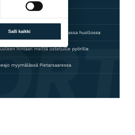
akuu kaikille tuotteille
ORT
Salli kaikki
 jälleenmyyjä — takuuhuolto omassa huollossa
uoleen hintaan meiltä ostetuille pyörille
oeajo myymälässä Pietarsaaressa