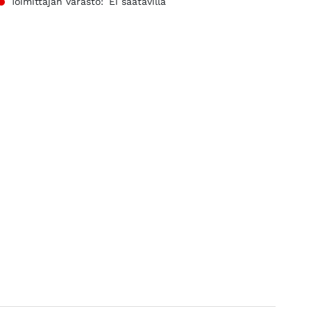
Toimittajan varasto:
Ei saatavilla