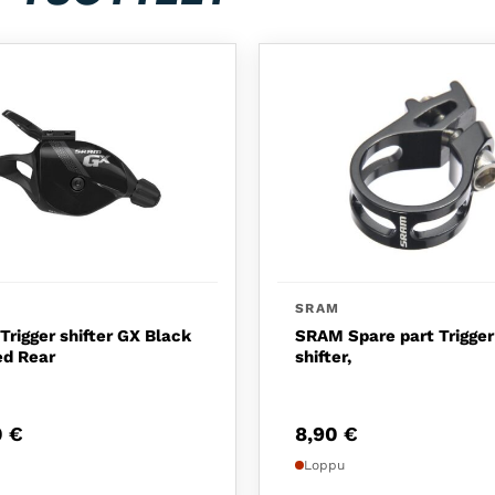
SRAM
rigger shifter GX Black
SRAM Spare part Trigger
ed Rear
shifter,
0
€
8,90
€
Loppu