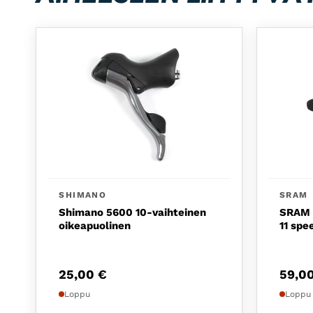
SHIMANO
SRAM
Shimano 5600 10-vaihteinen
SRAM T
oikeapuolinen
11 spe
25,00
€
59,0
Loppu
Loppu