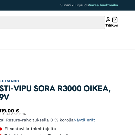
Suomi
Kirjaudu
Varaa huoltoaika
Tili
Kori
SHIMANO
STI-VIPU SORA R3000 OIKEA,
9V
119,00
€
Sis. ALV 25,5 %
tai Resurs-rahoituksella 0 % korolla
Näytä erät
Ei saatavilla toimittajalta