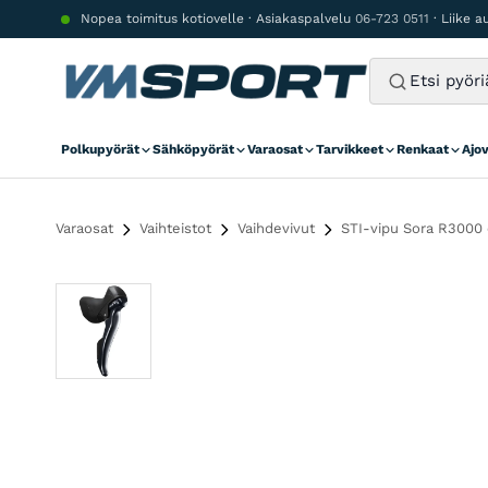
Siirry sisältöön
Nopea toimitus kotiovelle · Asiakaspalvelu
06-723 0511
· Liike 
Polkupyörät
Sähköpyörät
Varaosat
Tarvikkeet
Renkaat
Ajo
Varaosat
Vaihteistot
Vaihdevivut
STI-vipu Sora R3000 