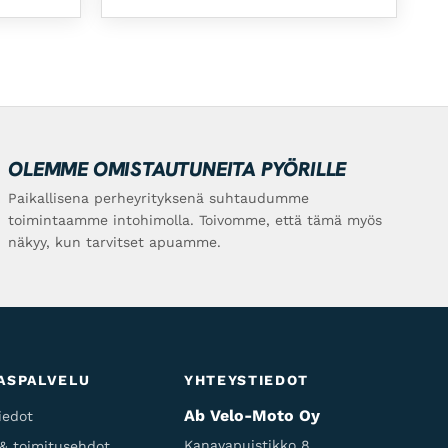
OLEMME OMISTAUTUNEITA PYÖRILLE
Paikallisena perheyrityksenä suhtaudumme
toimintaamme intohimolla. Toivomme, että tämä myös
näkyy, kun tarvitset apuamme.
ASPALVELU
YHTEYSTIEDOT
Ab Velo-Moto Oy
iedot
Kanavapuistikko 8,
 & toimitusehdot