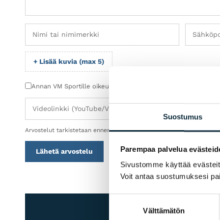
+ Lisää kuvia (max 5)
Annan VM Sportille oikeuden julkaista lähettämäni kuvat arv
Suostumus
Arvostelut tarkistetaan ennen julkaisua.
Parempaa palvelua evästeid
Lähetä arvostelu
Sivustomme käyttää evästeitä 
Voit antaa suostumuksesi pai
Suostumuksen
Välttämätön
valinta