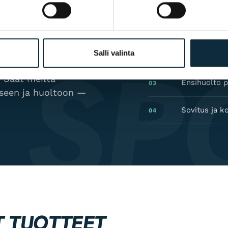
ORT?
Valmistajan t
01
 SP
Salli valinta
Valtuutettu
02
lamme myymämme
 Saat meiltä
Ensihuolto p
03
kseen ja huoltoon —
Sovitus ja k
04
T TUOTTEET