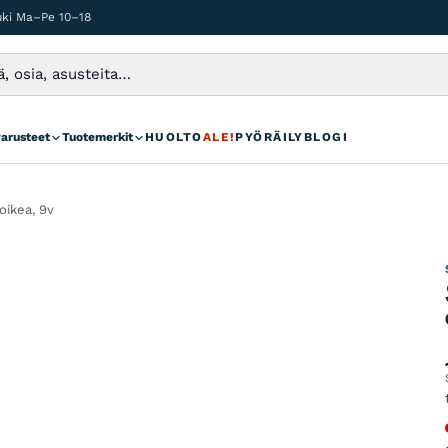
auki Ma–Pe 10–18
varusteet
Tuotemerkit
HUOLTO
ALE!
PYÖRÄILYBLOGI
oikea, 9v