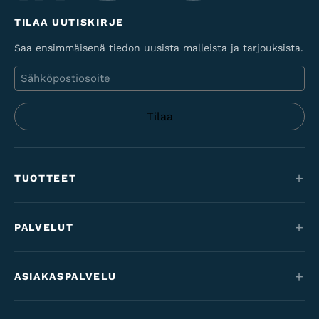
TILAA UUTISKIRJE
Saa ensimmäisenä tiedon uusista malleista ja tarjouksista.
Sähköposti
TUOTTEET
Maastopyörät
PALVELUT
Sähköpyörät
Huolto
Maantie & gravel
ASIAKASPALVELU
Rahoitus
Lastenpyörät
Yhteystiedot