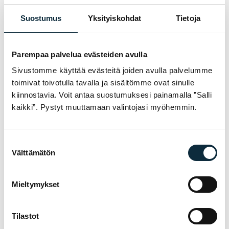
Annan VM Sportille oikeuden julkaista lähettämäni kuvat
Suostumus
Yksityiskohdat
Tietoja
arvostelun yhteydessä.
Parempaa palvelua evästeiden avulla
Arvostelut tarkistetaan ennen julkaisua.
Sivustomme käyttää evästeitä joiden avulla palvelumme
toimivat toivotulla tavalla ja sisältömme ovat sinulle
Lähetä arvostelu
kiinnostavia. Voit antaa suostumuksesi painamalla ”Salli
kaikki”. Pystyt muuttamaan valintojasi myöhemmin.
Suostumuksen
TAKUU & PALVELU
Välttämätön
MIKSI VM SPORT?
valinta
Olemme valtuutettu jälleenmyyjä ja
Mieltymykset
huollamme myymämme pyörät omassa
huollossamme Pietarsaaressa. Saat meiltä
asiantuntevan avun pyörän valintaan,
Tilastot