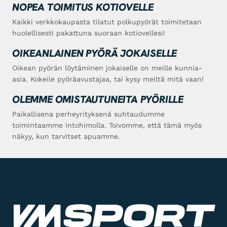
NOPEA TOIMITUS KOTIOVELLE
Kaikki verkkokaupasta tilatut polkupyörät toimitetaan
huolellisesti pakattuna suoraan kotiovellesi!
OIKEANLAINEN PYÖRÄ JOKAISELLE
Oikean pyörän löytäminen jokaiselle on meille kunnia-
asia. Kokeile pyöräavustajaa, tai kysy meiltä mitä vaan!
OLEMME OMISTAUTUNEITA PYÖRILLE
Paikallisena perheyrityksenä suhtaudumme
toimintaamme intohimolla. Toivomme, että tämä myös
näkyy, kun tarvitset apuamme.