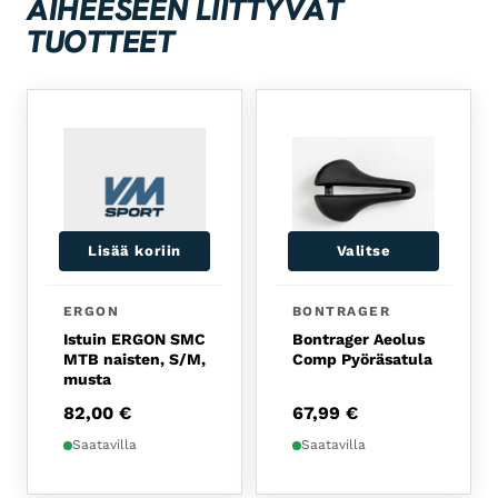
AIHEESEEN LIITTYVÄT
TUOTTEET
Lisää koriin
Valitse
Tällä tuotteella on usea
ERGON
BONTRAGER
Istuin ERGON SMC
Bontrager Aeolus
MTB naisten, S/M,
Comp Pyöräsatula
musta
82,00
€
67,99
€
Saatavilla
Saatavilla