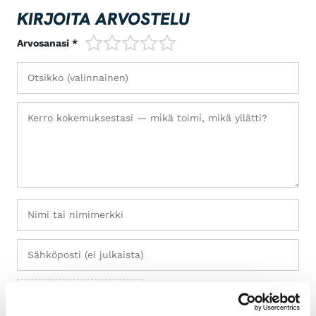
KIRJOITA ARVOSTELU
1/5
2/5
3/5
4/5
5/5
Arvosanasi *
+ Lisää kuvia (max 5)