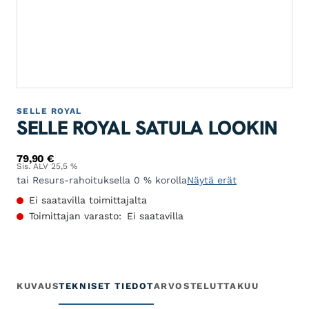
SELLE ROYAL
SELLE ROYAL SATULA LOOKIN
79,90
€
Sis. ALV 25,5 %
tai Resurs-rahoituksella 0 % korolla
Näytä erät
Ei saatavilla toimittajalta
Toimittajan varasto:
Ei saatavilla
KUVAUS
TEKNISET TIEDOT
ARVOSTELUT
TAKUU