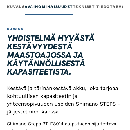
KUVAUS
AVAINOMINAISUUDET
TEKNISET TIEDOT
ARVOS
KUVAUS
YHDISTELMÄ HYVÄSTÄ
KESTÄVYYDESTÄ
MAASTOAJOSSA JA
KÄYTÄNNÖLLISESTÄ
KAPASITEETISTA.
Kestävä ja tärinänkestävä akku, joka tarjoaa
kohtuullisen kapasiteetin ja
yhteensopivuuden useiden Shimano STEPS -
järjestelmien kanssa.
Shimano Steps BT-E8014 alaputkeen sijoitettava