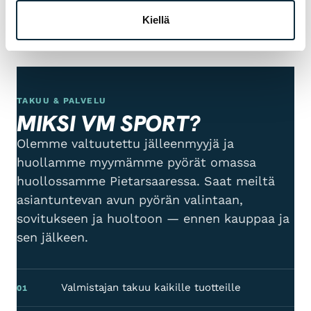
Kiellä
Lähetä arvostelu
TAKUU & PALVELU
MIKSI VM SPORT?
Olemme valtuutettu jälleenmyyjä ja
huollamme myymämme pyörät omassa
huollossamme Pietarsaaressa. Saat meiltä
asiantuntevan avun pyörän valintaan,
sovitukseen ja huoltoon — ennen kauppaa ja
sen jälkeen.
Valmistajan takuu kaikille tuotteille
01