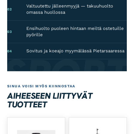
Valtuutettu jälleenmyyjä — takuuhuolto
02
omassa huollossa
Ensihuolto puoleen hintaan meiltä ostetuille
03
pyörille
 SPORT
Sovitus ja koeajo myymälässä Pietarsaaressa
04
SINUA VOISI MYÖS KIINNOSTAA
AIHEESEEN LIITTYVÄT
TUOTTEET