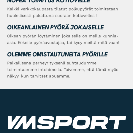
NOPEA TOIMITUS KOTIOVELLE
Kaikki verkkokaupasta tilatut polkupyörät toimitetaan
huolellisesti pakattuna suoraan kotiovellesi!
OIKEANLAINEN PYÖRÄ JOKAISELLE
Oikean pyörän löytäminen jokaiselle on meille kunnia-
asia. Kokeile pyöräavustajaa, tai kysy meiltä mitä vaan!
OLEMME OMISTAUTUNEITA PYÖRILLE
Paikallisena perheyrityksenä suhtaudumme
toimintaamme intohimolla. Toivomme, että tämä myös
näkyy, kun tarvitset apuamme.