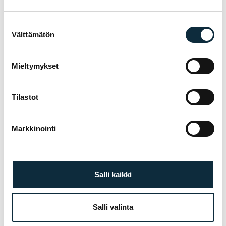
Suostumuksen
Välttämätön
valinta
Mieltymykset
Tilastot
Markkinointi
+ Lisää kuvia (max 5)
Annan VM Sportille oikeuden julkaista lähettämäni kuvat
Salli kaikki
arvostelun yhteydessä.
Salli valinta
Arvostelut tarkistetaan ennen julkaisua.