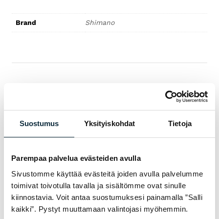
Brand
Shimano
ASIAKKAAT KERTOVAT
ARVOSTELUT
Suostumus
Yksityiskohdat
Tietoja
Ei vielä arvosteluja — ole ensimmäinen!
Parempaa palvelua evästeiden avulla
KIRJOITA ARVOSTELU
Sivustomme käyttää evästeitä joiden avulla palvelumme
1/5
2/5
3/5
4/5
5/5
Arvosanasi *
toimivat toivotulla tavalla ja sisältömme ovat sinulle
kiinnostavia. Voit antaa suostumuksesi painamalla ”Salli
kaikki”. Pystyt muuttamaan valintojasi myöhemmin.