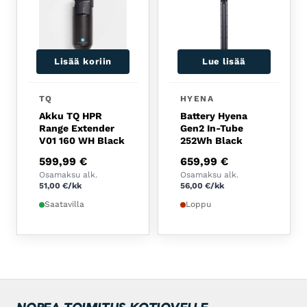
Lisää koriin
Lue lisää
TQ
HYENA
Akku TQ HPR
Battery Hyena
Range Extender
Gen2 In-Tube
V01 160 WH Black
252Wh Black
599,99
€
659,99
€
Osamaksu alk.
Osamaksu alk.
51,00
€
/kk
56,00
€
/kk
Saatavilla
Loppu