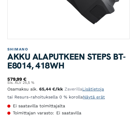
SHIMANO
AKKU ALAPUTKEEN STEPS BT-
E8014, 418WH
579,99
€
Sis. ALV 25,5 %
Osamaksu alk.
65,44
€
/kk
Zaverilla
Lisätietoja
tai Resurs-rahoituksella 0 % korolla
Näytä erät
Ei saatavilla toimittajalta
Toimittajan varasto:
Ei saatavilla