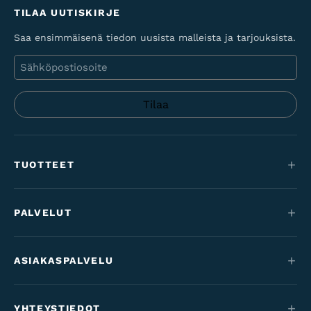
TILAA UUTISKIRJE
Saa ensimmäisenä tiedon uusista malleista ja tarjouksista.
Sähköposti
TUOTTEET
Maastopyörät
PALVELUT
Sähköpyörät
Huolto
Maantie & gravel
ASIAKASPALVELU
Rahoitus
Lastenpyörät
Yhteystiedot
Työsuhdepyörät
YHTEYSTIEDOT