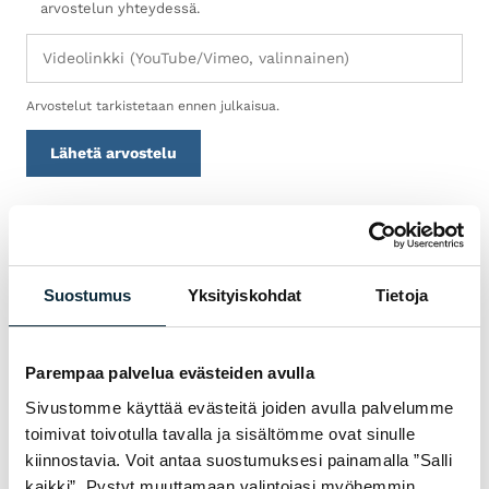
arvostelun yhteydessä.
Arvostelut tarkistetaan ennen julkaisua.
Lähetä arvostelu
TAKUU & PALVELU
Suostumus
Yksityiskohdat
Tietoja
MIKSI VM SPORT?
Olemme valtuutettu jälleenmyyjä ja
huollamme myymämme pyörät omassa
Parempaa palvelua evästeiden avulla
huollossamme Pietarsaaressa. Saat meiltä
Sivustomme käyttää evästeitä joiden avulla palvelumme
asiantuntevan avun pyörän valintaan,
toimivat toivotulla tavalla ja sisältömme ovat sinulle
sovitukseen ja huoltoon — ennen kauppaa ja
kiinnostavia. Voit antaa suostumuksesi painamalla ”Salli
kaikki”. Pystyt muuttamaan valintojasi myöhemmin.
sen jälkeen.