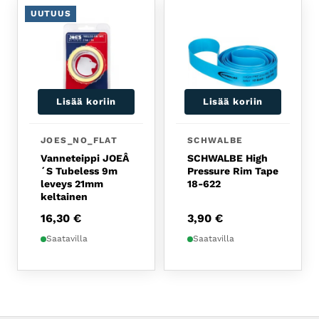
UUTUUS
Lisää koriin
Lisää koriin
JOES_NO_FLAT
SCHWALBE
Vanneteippi JOEÂ
SCHWALBE High
´S Tubeless 9m
Pressure Rim Tape
leveys 21mm
18-622
keltainen
16,30
€
3,90
€
Saatavilla
Saatavilla