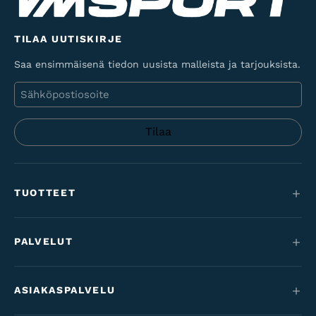
TILAA UUTISKIRJE
Saa ensimmäisenä tiedon uusista malleista ja tarjouksista.
Sähköposti
TUOTTEET
Maastopyörät
PALVELUT
Sähköpyörät
Huolto
Maantie & gravel
ASIAKASPALVELU
Rahoitus
Lastenpyörät