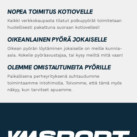
NOPEA TOIMITUS KOTIOVELLE
Kaikki verkkokaupasta tilatut polkupyörät toimitetaan
huolellisesti pakattuna suoraan kotiovellesi!
OIKEANLAINEN PYÖRÄ JOKAISELLE
Oikean pyörän löytäminen jokaiselle on meille kunnia-
asia. Kokeile pyöräavustajaa, tai kysy meiltä mitä vaan!
OLEMME OMISTAUTUNEITA PYÖRILLE
Paikallisena perheyrityksenä suhtaudumme
toimintaamme intohimolla. Toivomme, että tämä myös
näkyy, kun tarvitset apuamme.