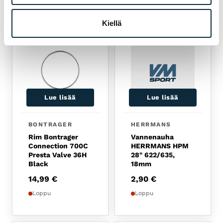
TUOTTEET
Kiellä
Lue lisää
Lue lisää
BONTRAGER
HERRMANS
Rim Bontrager
Vannenauha
Connection 700C
HERRMANS HPM
Presta Valve 36H
28" 622/635,
Black
18mm
14,99
€
2,90
€
Loppu
Loppu