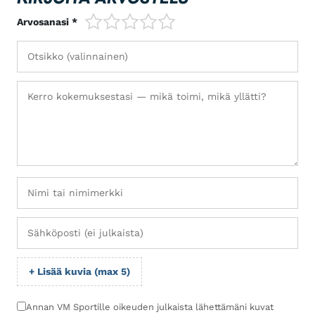
1/5
2/5
3/5
4/5
5/5
Arvosanasi *
+ Lisää kuvia (max 5)
Annan VM Sportille oikeuden julkaista lähettämäni kuvat