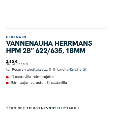
HERRMANS
VANNENAUHA HERRMANS
HPM 28″ 622/635, 18MM
2,50
€
Sis. ALV 25,5 %
tai Resurs-rahoituksella 0 % korolla
Näytä erät
Ei saatavilla toimittajalta
Toimittajan varasto:
Ei saatavilla
TEKNISET TIEDOT
ARVOSTELUT
TAKUU