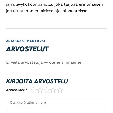
jarrulevykokoonpanolla, joka tarjoaa erinomaisen
jarrutustehon erilaisissa ajo-olosuhteissa.
ASIAKKAAT KERTOVAT
ARVOSTELUT
Ei vielä arvosteluja — ole ensimmäinen!
KIRJOITA ARVOSTELU
1/5
2/5
3/5
4/5
5/5
Arvosanasi *