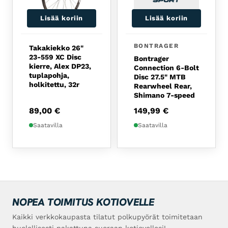
Lisää koriin
Lisää koriin
BONTRAGER
Takakiekko 26"
23-559 XC Disc
Bontrager
kierre, Alex DP23,
Connection 6-Bolt
tuplapohja,
Disc 27.5" MTB
holkitettu, 32r
Rearwheel Rear,
Shimano 7-speed
89,00
€
149,99
€
Saatavilla
Saatavilla
NOPEA TOIMITUS KOTIOVELLE
Kaikki verkkokaupasta tilatut polkupyörät toimitetaan
huolellisesti pakattuna suoraan kotiovellesi!