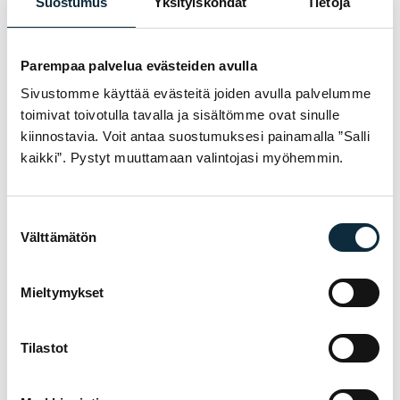
Suostumus
Yksityiskohdat
Tietoja
Lähetä arvostelu
Parempaa palvelua evästeiden avulla
Sivustomme käyttää evästeitä joiden avulla palvelumme
toimivat toivotulla tavalla ja sisältömme ovat sinulle
TAKUU & PALVELU
MIKSI VM SPORT?
kiinnostavia. Voit antaa suostumuksesi painamalla ”Salli
kaikki”. Pystyt muuttamaan valintojasi myöhemmin.
Olemme valtuutettu jälleenmyyjä ja
huollamme myymämme pyörät omassa
huollossamme Pietarsaaressa. Saat meiltä
Suostumuksen
Välttämätön
asiantuntevan avun pyörän valintaan,
valinta
sovitukseen ja huoltoon — ennen kauppaa ja
sen jälkeen.
Mieltymykset
Tilastot
Valmistajan takuu kaikille tuotteille
01