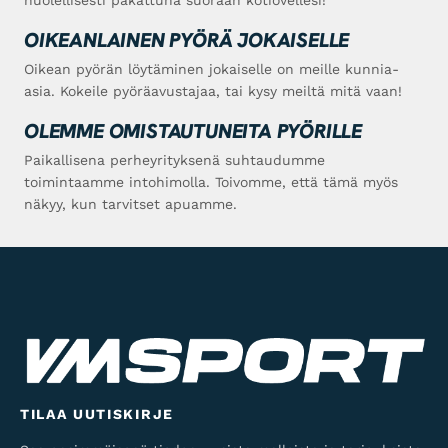
OIKEANLAINEN PYÖRÄ JOKAISELLE
Oikean pyörän löytäminen jokaiselle on meille kunnia-
asia. Kokeile pyöräavustajaa, tai kysy meiltä mitä vaan!
OLEMME OMISTAUTUNEITA PYÖRILLE
Paikallisena perheyrityksenä suhtaudumme
toimintaamme intohimolla. Toivomme, että tämä myös
näkyy, kun tarvitset apuamme.
TILAA UUTISKIRJE