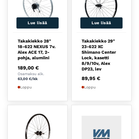
Lue lisää
Lue lisää
Takakiekko 28"
Takakiekko 29"
18-622 NEXUS 7v.
23-622 XC
Alex ACE 17, 2-
Shimano Center
pohja, alumiini
Lock, kasetti
8/9/10v, Alex
189,00
€
DP23, lev
Osamaksu alk.
89,95
€
63,00
€
/kk
Loppu
Loppu