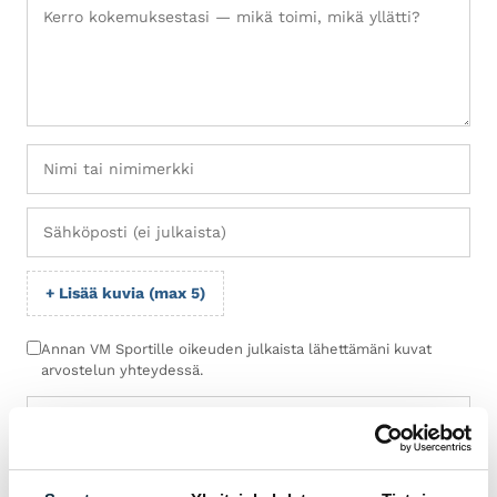
+ Lisää kuvia (max 5)
Annan VM Sportille oikeuden julkaista lähettämäni kuvat
arvostelun yhteydessä.
Arvostelut tarkistetaan ennen julkaisua.