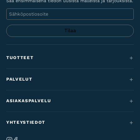
Saa ensimmäisenä tiedon uusista malleista ja tarjouksista.
Sähköposti
TUOTTEET
Maastopyörät
PALVELUT
Sähköpyörät
Huolto
Maantie & gravel
ASIAKASPALVELU
Rahoitus
Lastenpyörät
Yhteystiedot
Työsuhdepyörät
YHTEYSTIEDOT
Varaosat & tarvikkeet
Tilaus- & toimitusehdot
Merkkimme
Ab Velo-Moto Oy