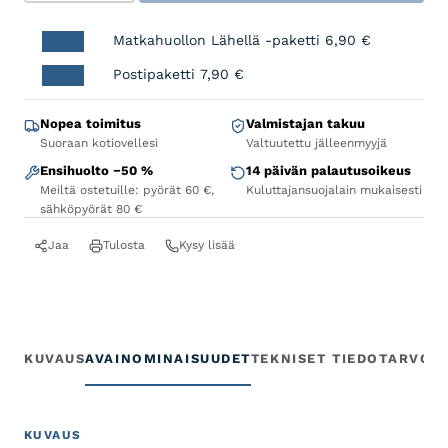
Matkahuollon Lähellä -paketti
6,90
€
Postipaketti
7,90
€
Nopea toimitus
Valmistajan takuu
Suoraan kotiovellesi
Valtuutettu jälleenmyyjä
Ensihuolto −50 %
14 päivän palautusoikeus
Meiltä ostetuille: pyörät 60 €,
Kuluttajansuojalain mukaisesti
sähköpyörät 80 €
Jaa
Tulosta
Kysy lisää
KUVAUS
AVAINOMINAISUUDET
TEKNISET TIEDOT
ARVOS
KUVAUS