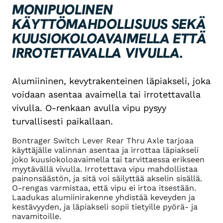
MONIPUOLINEN
KÄYTTÖMAHDOLLISUUS SEKÄ
KUUSIOKOLOAVAIMELLA ETTÄ
IRROTETTAVALLA VIVULLA.
Alumiininen, kevytrakenteinen läpiakseli, joka
voidaan asentaa avaimella tai irrotettavalla
vivulla. O-renkaan avulla vipu pysyy
turvallisesti paikallaan.
Bontrager Switch Lever Rear Thru Axle tarjoaa
käyttäjälle valinnan asentaa ja irrottaa läpiakseli
joko kuusiokoloavaimella tai tarvittaessa erikseen
myytävällä vivulla. Irrotettava vipu mahdollistaa
painonsäästön, ja sitä voi säilyttää akselin sisällä.
O-rengas varmistaa, että vipu ei irtoa itsestään.
Laadukas alumiinirakenne yhdistää keveyden ja
kestävyyden, ja läpiakseli sopii tietyille pyörä- ja
navamitoille.