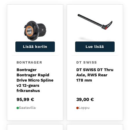
Lisää koriin
Lue lisää
BONTRAGER
DT SWISS
Bontrager
DT SWISS DT Thru
Bontrager Rapid
Axle, RWS Rear
Drive Micro Spline
178 mm
v2 12-gears
frikranshus
95,99
€
39,00
€
Saatavilla
Loppu