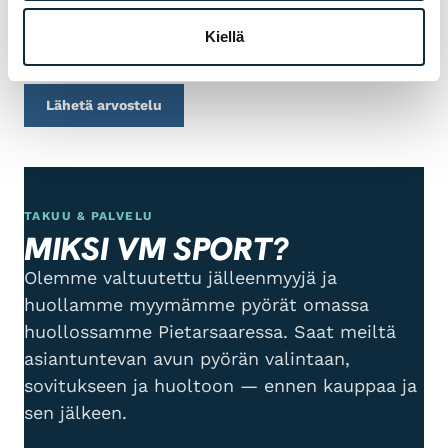
Kiellä
Arvostelut tarkistetaan ennen julkaisua.
Lähetä arvostelu
TAKUU & PALVELU
MIKSI VM SPORT?
Olemme valtuutettu jälleenmyyjä ja
huollamme myymämme pyörät omassa
huollossamme Pietarsaaressa. Saat meiltä
asiantuntevan avun pyörän valintaan,
sovitukseen ja huoltoon — ennen kauppaa ja
sen jälkeen.