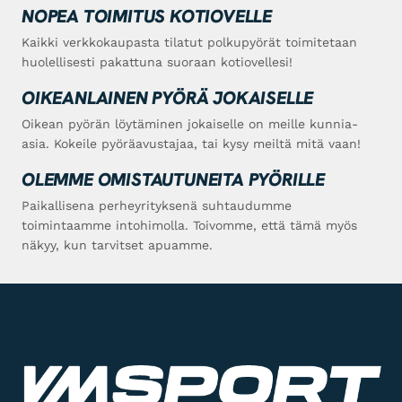
NOPEA TOIMITUS KOTIOVELLE
Kaikki verkkokaupasta tilatut polkupyörät toimitetaan
huolellisesti pakattuna suoraan kotiovellesi!
OIKEANLAINEN PYÖRÄ JOKAISELLE
Oikean pyörän löytäminen jokaiselle on meille kunnia-
asia. Kokeile pyöräavustajaa, tai kysy meiltä mitä vaan!
OLEMME OMISTAUTUNEITA PYÖRILLE
Paikallisena perheyrityksenä suhtaudumme
toimintaamme intohimolla. Toivomme, että tämä myös
näkyy, kun tarvitset apuamme.