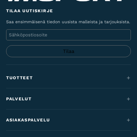
TILAA UUTISKIRJE
Saa ensimmäisenä tiedon uusista malleista ja tarjouksista.
Sähköposti
TUOTTEET
Maastopyörät
PALVELUT
Sähköpyörät
Huolto
Maantie & gravel
ASIAKASPALVELU
Rahoitus
Lastenpyörät
Yhteystiedot