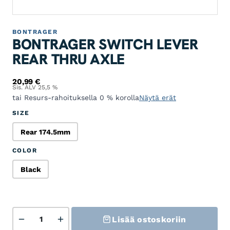
BONTRAGER
BONTRAGER SWITCH LEVER
REAR THRU AXLE
20,99
€
Sis. ALV 25,5 %
tai Resurs-rahoituksella 0 % korolla
Näytä erät
SIZE
Rear 174.5mm
Rear 174.5mm
COLOR
Black
Black
Bontrager Switch Lever Rear Thru Axle määrä
Lisää ostoskoriin