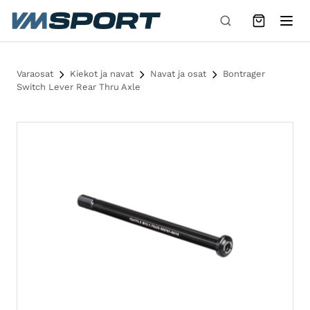
Siirry sisältöön
Varaosat
Kiekot ja navat
Navat ja osat
Bontrager
Switch Lever Rear Thru Axle