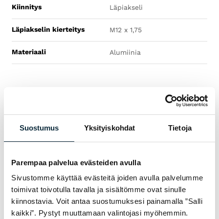
Kiinnitys
Läpiakseli
Läpiakselin kierteitys
M12 x 1,75
Materiaali
Alumiinia
ASIAKKAAT KERTOVAT
Suostumus
Yksityiskohdat
Tietoja
ARVOSTELUT
Parempaa palvelua evästeiden avulla
Ei vielä arvosteluja — ole ensimmäinen!
Sivustomme käyttää evästeitä joiden avulla palvelumme
toimivat toivotulla tavalla ja sisältömme ovat sinulle
KIRJOITA ARVOSTELU
kiinnostavia. Voit antaa suostumuksesi painamalla ”Salli
kaikki”. Pystyt muuttamaan valintojasi myöhemmin.
1/5
2/5
3/5
4/5
5/5
Arvosanasi *