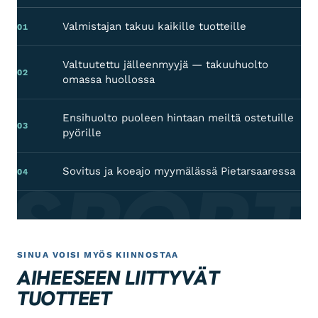
Valmistajan takuu kaikille tuotteille
01
Valtuutettu jälleenmyyjä — takuuhuolto
02
omassa huollossa
Ensihuolto puoleen hintaan meiltä ostetuille
03
pyörille
 SPORT
Sovitus ja koeajo myymälässä Pietarsaaressa
04
SINUA VOISI MYÖS KIINNOSTAA
AIHEESEEN LIITTYVÄT
TUOTTEET