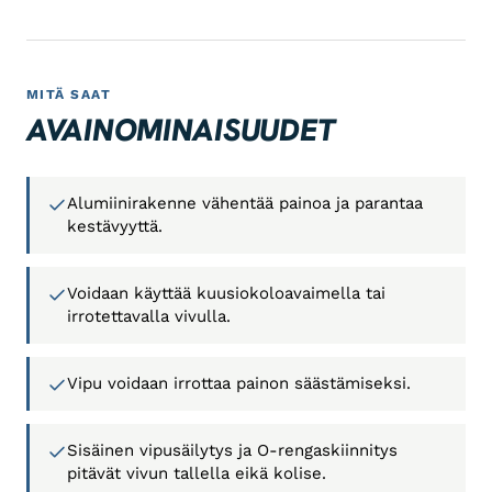
MITÄ SAAT
AVAINOMINAISUUDET
Alumiinirakenne vähentää painoa ja parantaa
kestävyyttä.
Voidaan käyttää kuusiokoloavaimella tai
irrotettavalla vivulla.
Vipu voidaan irrottaa painon säästämiseksi.
Sisäinen vipusäilytys ja O-rengaskiinnitys
pitävät vivun tallella eikä kolise.