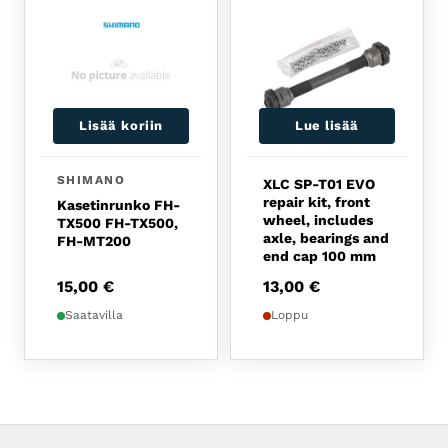
Lisää koriin
Lue lisää
SHIMANO
XLC SP-T01 EVO
repair kit, front
Kasetinrunko FH-
wheel, includes
TX500 FH-TX500,
axle, bearings and
FH-MT200
end cap 100 mm
15,00
€
13,00
€
Saatavilla
Loppu