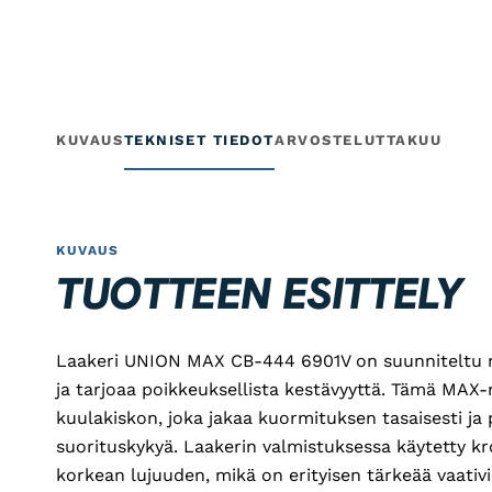
KUVAUS
TEKNISET TIEDOT
ARVOSTELUT
TAKUU
KUVAUS
TUOTTEEN ESITTELY
Laakeri UNION MAX CB-444 6901V on suunniteltu 
ja tarjoaa poikkeuksellista kestävyyttä. Tämä MAX-m
kuulakiskon, joka jakaa kuormituksen tasaisesti ja
suorituskykyä. Laakerin valmistuksessa käytetty 
korkean lujuuden, mikä on erityisen tärkeää vaativi