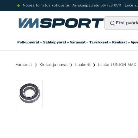
Siirry sisältöön
Nopea toimitus kotiovelle · Asiakaspalvelu
06-723 0511
· Liike 
Polkupyörät
Sähköpyörät
Varaosat
Tarvikkeet
Renkaat
Ajo
Varaosat
Kiekot ja navat
Laakerit
Laakeri UNION MAX C