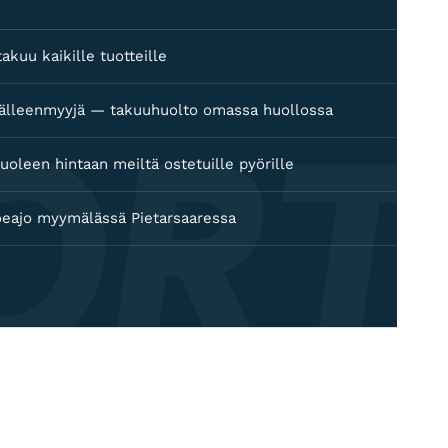
akuu kaikille tuotteille
ORT
 jälleenmyyjä — takuuhuolto omassa huollossa
uoleen hintaan meiltä ostetuille pyörille
oeajo myymälässä Pietarsaaressa