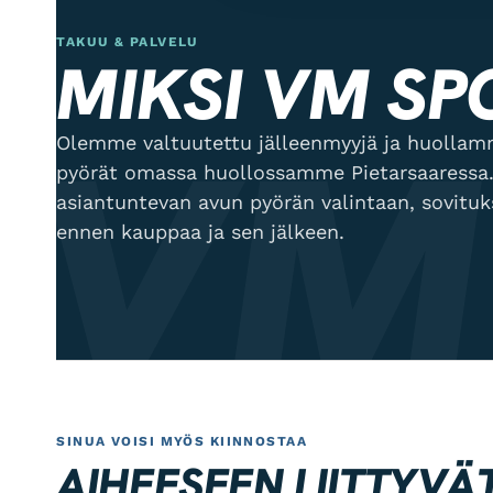
TAKUU & PALVELU
MIKSI VM SP
VM
Olemme valtuutettu jälleenmyyjä ja huol
pyörät omassa huollossamme Pietarsaaressa.
asiantuntevan avun pyörän valintaan, sovitu
ennen kauppaa ja sen jälkeen.
SINUA VOISI MYÖS KIINNOSTAA
AIHEESEEN LIITTYVÄ