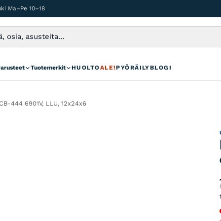
auki Ma–Pe 10–18
varusteet
Tuotemerkit
HUOLTO
ALE!
PYÖRÄILYBLOGI
B-444 6901V, LLU, 12x24x6