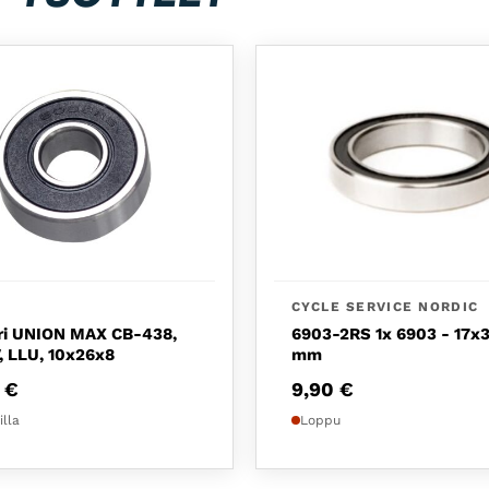
CYCLE SERVICE NORDIC
ri UNION MAX CB-438,
6903-2RS 1x 6903 - 17x
 LLU, 10x26x8
mm
0
€
9,90
€
illa
Loppu