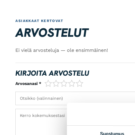
ASIAKKAAT KERTOVAT
ARVOSTELUT
Ei vielä arvosteluja — ole ensimmäinen!
KIRJOITA ARVOSTELU
1/5
2/5
3/5
4/5
5/5
Arvosanasi *
Suostumus