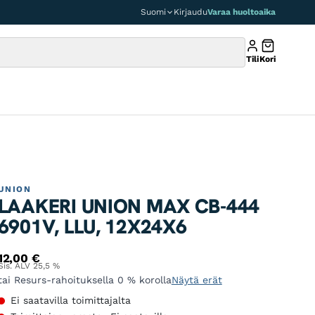
Suomi
Kirjaudu
Varaa huoltoaika
Tili
Kori
UNION
LAAKERI UNION MAX CB-444
6901V, LLU, 12X24X6
12,00
€
Sis. ALV 25,5 %
tai Resurs-rahoituksella 0 % korolla
Näytä erät
Ei saatavilla toimittajalta