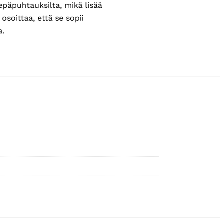
epäpuhtauksilta, mikä lisää
soittaa, että se sopii
a.