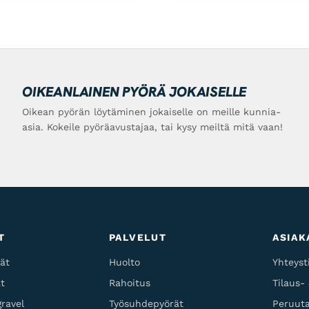
OIKEANLAINEN PYÖRÄ JOKAISELLE
Oikean pyörän löytäminen jokaiselle on meille kunnia-
asia. Kokeile pyöräavustajaa, tai kysy meiltä mitä vaan!
T
PALVELUT
ASIAK
ät
Huolto
Yhteyst
t
Rahoitus
Tilaus-
ravel
Työsuhdepyörät
Peruuta