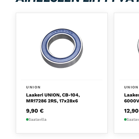
UNION
UNION
Laakeri UNION, CB-104,
Laake
MR17286 2RS, 17x28x6
6000V,
9,90
€
12,9
Saatavilla
Saatav