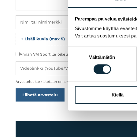
Parempaa palvelua evästeid
Sivustomme käyttää evästeitä 
Voit antaa suostumuksesi pai
+ Lisää kuvia (max 5)
Suostumuksen
Annan VM Sportille oikeuden julkaista lähettämäni kuvat arv
Välttämätön
valinta
Arvostelut tarkistetaan ennen julkaisua.
Kiellä
Lähetä arvostelu