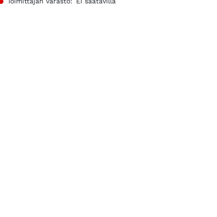
Toimittajan varasto:
Ei saatavilla