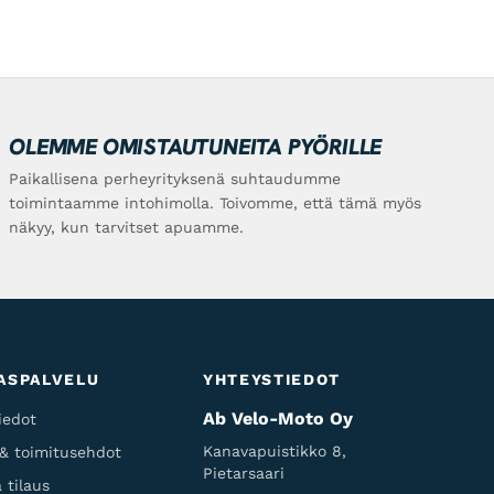
OLEMME OMISTAUTUNEITA PYÖRILLE
Paikallisena perheyrityksenä suhtaudumme
toimintaamme intohimolla. Toivomme, että tämä myös
näkyy, kun tarvitset apuamme.
ASPALVELU
YHTEYSTIEDOT
Ab Velo-Moto Oy
iedot
Kanavapuistikko 8,
 & toimitusehdot
Pietarsaari
 tilaus