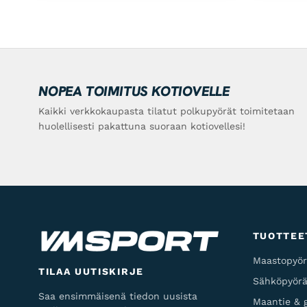
NOPEA TOIMITUS KOTIOVELLE
Kaikki verkkokaupasta tilatut polkupyörät toimitetaan
huolellisesti pakattuna suoraan kotiovellesi!
TUOTTEE
Maastopyör
TILAA UUTISKIRJE
Sähköpyörä
Saa ensimmäisenä tiedon uusista
Maantie & g