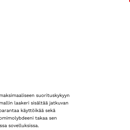
maksimaaliseen suorituskykyyn
allin laakeri sisältää jatkuvan
 parantaa käyttöikää sekä
kromimolybdeeni takaa sen
ssa sovelluksissa.