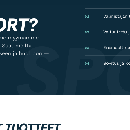
ORT?
Valmistajan t
01
 SP
Valtuutettu
02
lamme myymämme
 Saat meiltä
Ensihuolto p
03
kseen ja huoltoon —
Sovitus ja k
04
T TUOTTEET