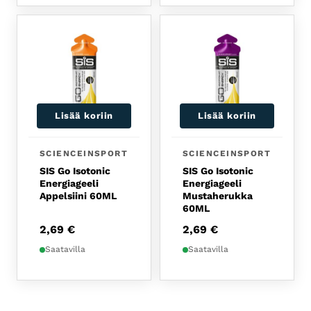
Lisää koriin
Lisää koriin
SCIENCEINSPORT
SCIENCEINSPORT
SIS Go Isotonic
SIS Go Isotonic
Energiageeli
Energiageeli
Appelsiini 60ML
Mustaherukka
60ML
2,69
€
2,69
€
Saatavilla
Saatavilla