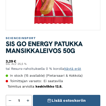
SCIENCEINSPORT
SIS GO ENERGY PATUKKA
MANSIKKALEIVOS 50G
3,29
€
Sis. ALV 25,5 %
tai Resurs-rahoituksella 0 % korolla
Näytä erät
In stock (15 available) (Pietarsaari & Kokkola)
Toimittajan varasto:
Ei saatavilla
Toimitus arviolta
keskiviikko 12.8.
SIS Go Energy patukka Mansikkaleivos 50g määrä
Lisää ostoskoriin