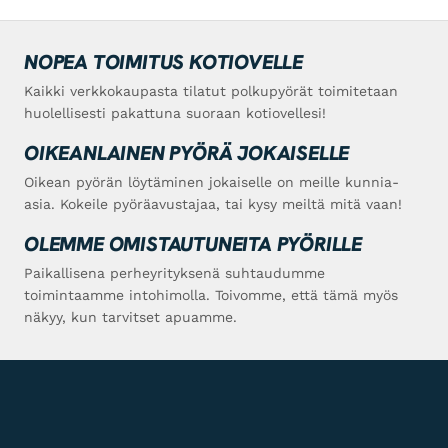
NOPEA TOIMITUS KOTIOVELLE
Kaikki verkkokaupasta tilatut polkupyörät toimitetaan
huolellisesti pakattuna suoraan kotiovellesi!
OIKEANLAINEN PYÖRÄ JOKAISELLE
Oikean pyörän löytäminen jokaiselle on meille kunnia-
asia. Kokeile pyöräavustajaa, tai kysy meiltä mitä vaan!
OLEMME OMISTAUTUNEITA PYÖRILLE
Paikallisena perheyrityksenä suhtaudumme
toimintaamme intohimolla. Toivomme, että tämä myös
näkyy, kun tarvitset apuamme.