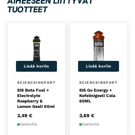
AIHEESEEN LIITTYVÄT
TUOTTEET
Lisää koriin
Lisää koriin
SCIENCEINSPORT
SCIENCEINSPORT
SIS Beta Fuel +
SIS Go Energy +
Electrolyte
Kofeiinigeeli Cola
Raspberry &
60ML
Lemon Geeli 60ml
3,49
€
3,69
€
Saatavilla
Saatavilla