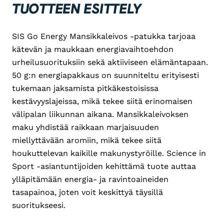
TUOTTEEN ESITTELY
SIS Go Energy Mansikkaleivos -patukka tarjoaa
kätevän ja maukkaan energiavaihtoehdon
urheilusuorituksiin sekä aktiiviseen elämäntapaan.
50 g:n energiapakkaus on suunniteltu erityisesti
tukemaan jaksamista pitkäkestoisissa
kestävyyslajeissa, mikä tekee siitä erinomaisen
välipalan liikunnan aikana. Mansikkaleivoksen
maku yhdistää raikkaan marjaisuuden
miellyttävään aromiin, mikä tekee siitä
houkuttelevan kaikille makunystyröille. Science in
Sport -asiantuntijoiden kehittämä tuote auttaa
ylläpitämään energia- ja ravintoaineiden
tasapainoa, joten voit keskittyä täysillä
suoritukseesi.