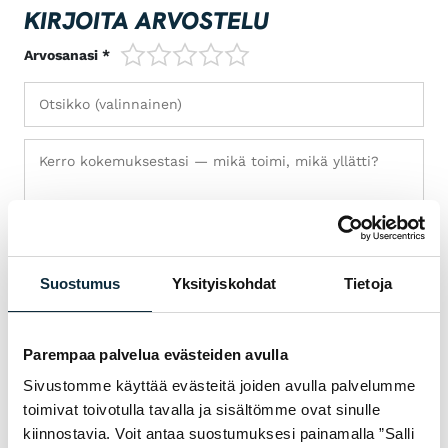
KIRJOITA ARVOSTELU
1/5
2/5
3/5
4/5
5/5
Arvosanasi *
Suostumus
Yksityiskohdat
Tietoja
Parempaa palvelua evästeiden avulla
Sivustomme käyttää evästeitä joiden avulla palvelumme
toimivat toivotulla tavalla ja sisältömme ovat sinulle
+ Lisää kuvia (max 5)
kiinnostavia. Voit antaa suostumuksesi painamalla ”Salli