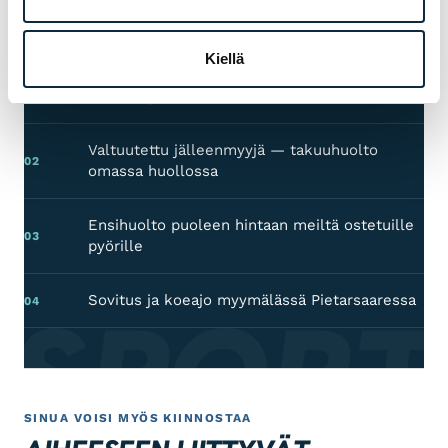
sen jälkeen.
Kiellä
Valmistajan takuu kaikille tuotteille
01
Valtuutettu jälleenmyyjä — takuuhuolto
02
omassa huollossa
Ensihuolto puoleen hintaan meiltä ostetuille
03
pyörille
 SPORT
Sovitus ja koeajo myymälässä Pietarsaaressa
04
SINUA VOISI MYÖS KIINNOSTAA