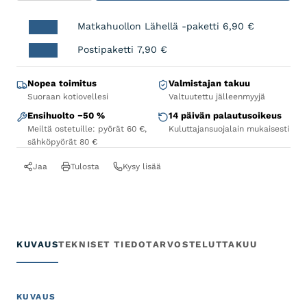
Matkahuollon Lähellä -paketti
6,90
€
Postipaketti
7,90
€
Nopea toimitus
Valmistajan takuu
Suoraan kotiovellesi
Valtuutettu jälleenmyyjä
Ensihuolto −50 %
14 päivän palautusoikeus
Meiltä ostetuille: pyörät 60 €,
Kuluttajansuojalain mukaisesti
sähköpyörät 80 €
Jaa
Tulosta
Kysy lisää
KUVAUS
TEKNISET TIEDOT
ARVOSTELUT
TAKUU
KUVAUS