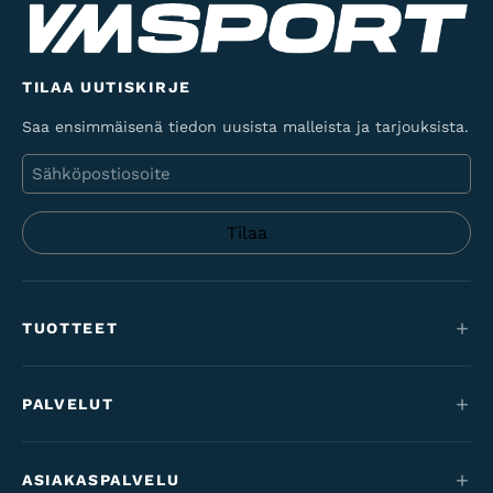
TILAA UUTISKIRJE
Saa ensimmäisenä tiedon uusista malleista ja tarjouksista.
Sähköposti
TUOTTEET
Maastopyörät
PALVELUT
Sähköpyörät
Huolto
Maantie & gravel
ASIAKASPALVELU