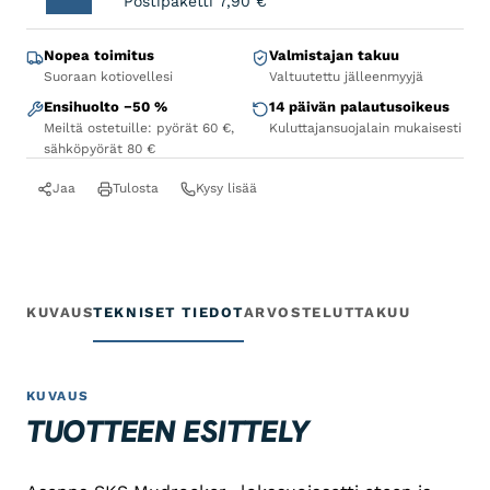
Postipaketti
7,90
€
Nopea toimitus
Valmistajan takuu
Suoraan kotiovellesi
Valtuutettu jälleenmyyjä
Ensihuolto −50 %
14 päivän palautusoikeus
Meiltä ostetuille: pyörät 60 €,
Kuluttajansuojalain mukaisesti
sähköpyörät 80 €
Jaa
Tulosta
Kysy lisää
KUVAUS
TEKNISET TIEDOT
ARVOSTELUT
TAKUU
KUVAUS
TUOTTEEN ESITTELY