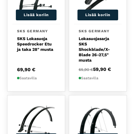
Lisää koriin
Lisää koriin
SKS GERMANY
SKS GERMANY
SKS Lokasuoja
Lokasuojasarja
Speedrocker Etu
SKS
ja taka 28" musta
Shockblade/X-
Blade 26-27,5"
musta
Alkuperäinen hinta oli:
Nykyinen hinta on: 59,
59,90
€
69,90
€
65,90
€
Saatavilla
Saatavilla