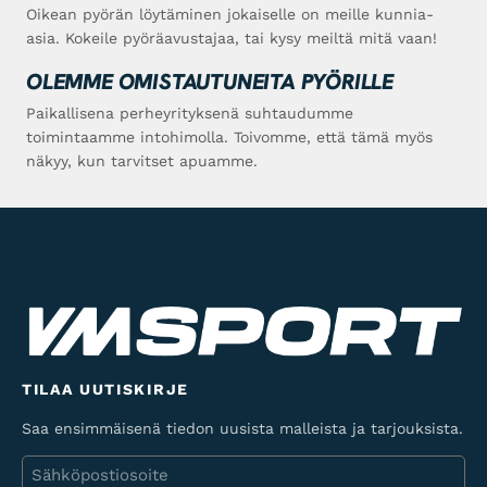
Oikean pyörän löytäminen jokaiselle on meille kunnia-
asia. Kokeile pyöräavustajaa, tai kysy meiltä mitä vaan!
OLEMME OMISTAUTUNEITA PYÖRILLE
Paikallisena perheyrityksenä suhtaudumme
toimintaamme intohimolla. Toivomme, että tämä myös
näkyy, kun tarvitset apuamme.
TILAA UUTISKIRJE
Saa ensimmäisenä tiedon uusista malleista ja tarjouksista.
Sähköposti