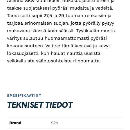
Asenna SKS Mudrocker -lokasuojasetti eteen ja
taakse suojataksesi pyöräsi mudalta ja vedeltä.
Tämä setti sopii 27,5 ja 29 tuuman renkaisiin ja
tarjoaa erinomaisen suojan, jotta pyöräily pysyy
mukavana säässä kuin säässä. Tyylikkään musta
väritys sulautuu huomaamattomasti pyöräsi
kokonaisuuteen. Valitse tämä kestävä ja kevyt
lokasuojasetti, kun haluat nauttia uusista
seikkailuista sääolosuhteista riippumatta.
SPESIFIKAATIOT
TEKNISET TIEDOT
Brand
Sks