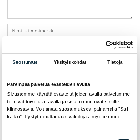
Suostumus
Yksityiskohdat
Tietoja
+ Lisää kuvia (max 5)
Annan VM Sportille oikeuden julkaista lähettämäni kuvat
Parempaa palvelua evästeiden avulla
arvostelun yhteydessä.
Sivustomme käyttää evästeitä joiden avulla palvelumme
toimivat toivotulla tavalla ja sisältömme ovat sinulle
kiinnostavia. Voit antaa suostumuksesi painamalla ”Salli
Arvostelut tarkistetaan ennen julkaisua.
kaikki”. Pystyt muuttamaan valintojasi myöhemmin.
Lähetä arvostelu
Suostumuksen