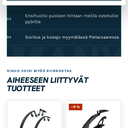
omassa huollossa
Ensihuolto puoleen hintaan meiltä ostetuille
03
pyörille
Sovitus ja koeajo myymälässä Pietarsaaressa
RMANY
04
SINUA VOISI MYÖS KIINNOSTAA
AIHEESEEN LIITTYVÄT
TUOTTEET
−9 %