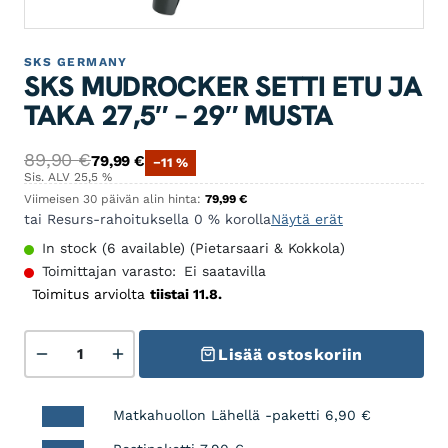
SKS GERMANY
SKS MUDROCKER SETTI ETU JA
TAKA 27,5″ – 29″ MUSTA
Alkuperäinen hinta oli: 89,90 €.
Nykyinen hinta on: 79,99 €.
89,90
€
79,99
€
−11 %
Sis. ALV 25,5 %
Viimeisen 30 päivän alin hinta:
79,99
€
tai Resurs-rahoituksella 0 % korolla
Näytä erät
In stock (6 available) (Pietarsaari & Kokkola)
Toimittajan varasto:
Ei saatavilla
Toimitus arviolta
tiistai 11.8.
SKS Mudrocker Setti etu ja taka 27,5" - 29" musta mä
Lisää ostoskoriin
Matkahuollon Lähellä -paketti
6,90
€