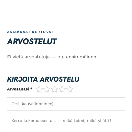
ASIAKKAAT KERTOVAT
ARVOSTELUT
Ei vielä arvosteluja — ole ensimmäinen!
KIRJOITA ARVOSTELU
1/5
2/5
3/5
4/5
5/5
Arvosanasi *