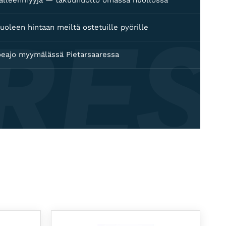
 jälleenmyyjä — takuuhuolto omassa huollossa
RES
uoleen hintaan meiltä ostetuille pyörille
oeajo myymälässä Pietarsaaressa