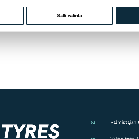
Salli valinta
ostelun yhteydessä.
 TYRES
Valmistajan t
01