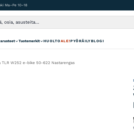
auki Ma–Pe 10–18
varusteet
Tuotemerkit
HUOLTO
ALE!
PYÖRÄILYBLOGI
a TLR W252 e-bike 50-622 Nastarengas