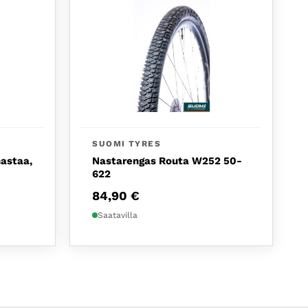
SUOMI TYRES
astaa,
Nastarengas Routa W252 50-
622
84,90
€
Saatavilla