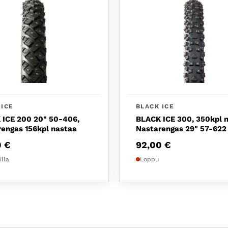
 ICE
BLACK ICE
 ICE 200 20" 50-406,
BLACK ICE 300, 350kpl n
engas 156kpl nastaa
Nastarengas 29" 57-622
0
€
92,00
€
illa
Loppu