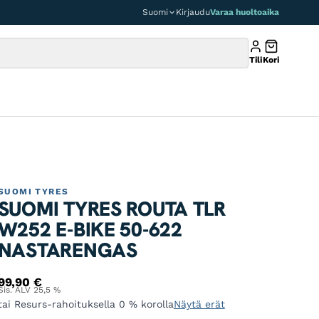
Suomi
Kirjaudu
Varaa huoltoaika
Tili
Kori
SUOMI TYRES
SUOMI TYRES ROUTA TLR
W252 E-BIKE 50-622
NASTARENGAS
99,90
€
Sis. ALV 25,5 %
tai Resurs-rahoituksella 0 % korolla
Näytä erät