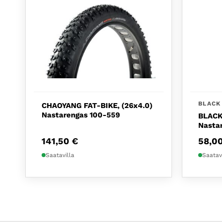
BLACK
CHAOYANG FAT-BIKE, (26x4.0)
Nastarengas 100-559
BLACK
Nastar
141,50
€
58,0
Saatavilla
Saatav