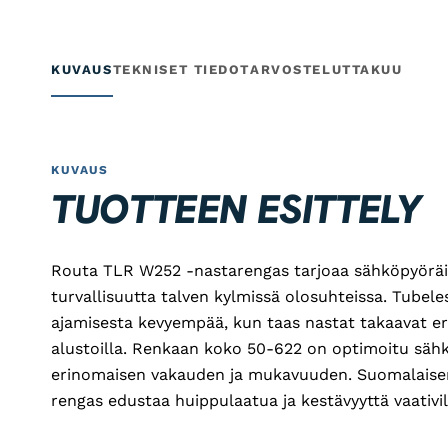
KUVAUS
TEKNISET TIEDOT
ARVOSTELUT
TAKUU
KUVAUS
TUOTTEEN ESITTELY
Routa TLR W252 -nastarengas tarjoaa sähköpyöräili
turvallisuutta talven kylmissä olosuhteissa. Tubel
ajamisesta kevyempää, kun taas nastat takaavat er
alustoilla. Renkaan koko 50-622 on optimoitu sähk
erinomaisen vakauden ja mukavuuden. Suomalaise
rengas edustaa huippulaatua ja kestävyyttä vaativill