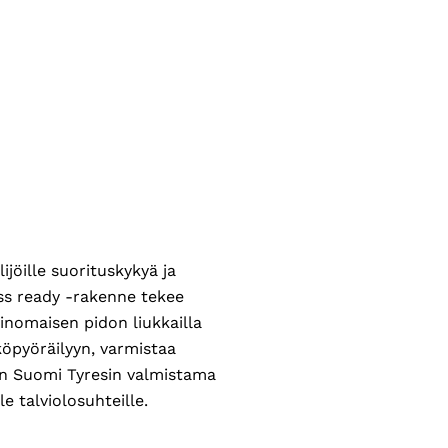
jöille suorituskykyä ja
ess ready -rakenne tekee
inomaisen pidon liukkailla
öpyöräilyyn, varmistaa
n Suomi Tyresin valmistama
e talviolosuhteille.