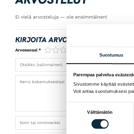
Ei vielä arvosteluja — ole ensimmäinen!
KIRJOITA ARVOSTELU
1/5
2/5
3/5
4/5
5/5
Arvosanasi *
Suostumus
Parempaa palvelua evästeid
Sivustomme käyttää evästeitä 
Voit antaa suostumuksesi pai
Suostumuksen
Välttämätön
valinta