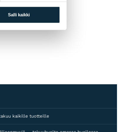
Salli kaikki
akuu kaikille tuotteille