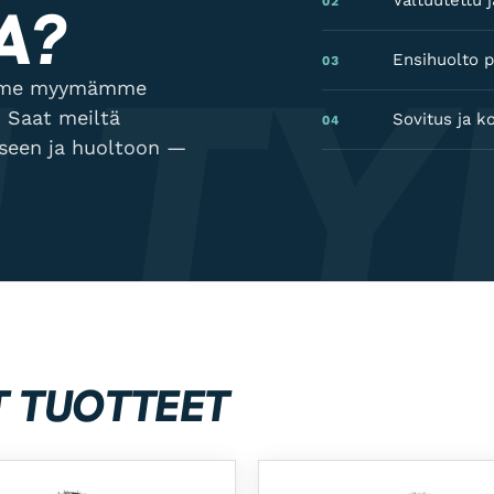
Valtuutettu
02
A?
 TY
Ensihuolto p
03
lamme myymämme
 Saat meiltä
Sovitus ja k
04
kseen ja huoltoon —
T TUOTTEET