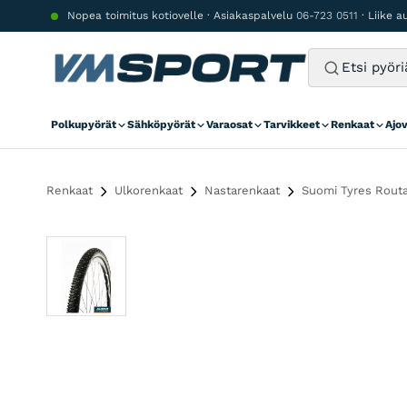
Siirry sisältöön
Nopea toimitus kotiovelle · Asiakaspalvelu
06-723 0511
· Liike 
Polkupyörät
Sähköpyörät
Varaosat
Tarvikkeet
Renkaat
Ajo
Renkaat
Ulkorenkaat
Nastarenkaat
Suomi Tyres Rout