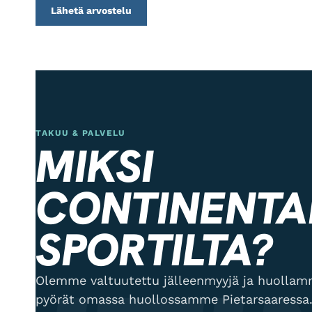
Lähetä arvostelu
TAKUU & PALVELU
MIKSI
CONTINENTA
SPORTILTA?
Olemme valtuutettu jälleenmyyjä ja huol
pyörät omassa huollossamme Pietarsaaressa.