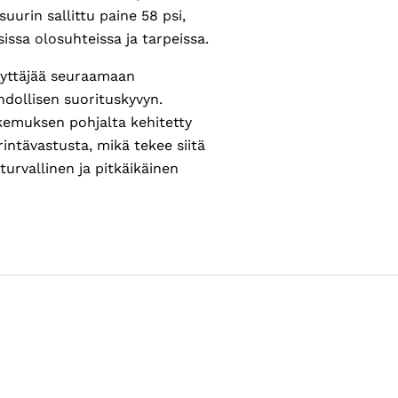
uurin sallittu paine 58 psi,
ssa olosuhteissa ja tarpeissa.
äyttäjää seuraamaan
dollisen suorituskyvyn.
kemuksen pohjalta kehitetty
intävastusta, mikä tekee siitä
turvallinen ja pitkäikäinen