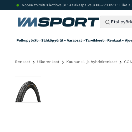
Siirry sisältöön
Nopea toimitus kotiovelle · Asiakaspalvelu
06-723 0511
· Liike 
Polkupyörät
Sähköpyörät
Varaosat
Tarvikkeet
Renkaat
Ajo
Renkaat
Ulkorenkaat
Kaupunki- ja hybridirenkaat
CONT