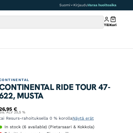
Suomi
Kirjaudu
Varaa huoltoaika
Tili
Kori
CONTINENTAL
CONTINENTAL RIDE TOUR 47-
622, MUSTA
26,95
€
Sis. ALV 25,5 %
tai Resurs-rahoituksella 0 % korolla
Näytä erät
In stock (6 available) (Pietarsaari & Kokkola)