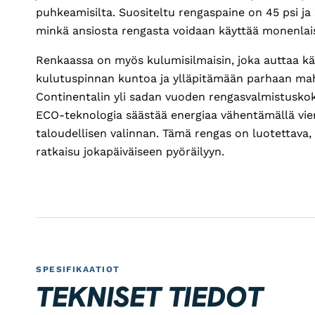
puhkeamisilta. Suositeltu rengaspaine on 45 psi ja s
minkä ansiosta rengasta voidaan käyttää monenlaisi
Renkaassa on myös kulumisilmaisin, joka auttaa k
kulutuspinnan kuntoa ja ylläpitämään parhaan mah
Continentalin yli sadan vuoden rengasvalmistusko
ECO-teknologia säästää energiaa vähentämällä vier
taloudellisen valinnan. Tämä rengas on luotettava, 
ratkaisu jokapäiväiseen pyöräilyyn.
SPESIFIKAATIOT
TEKNISET TIEDOT