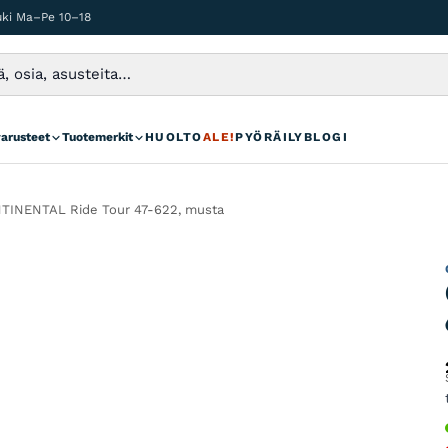
auki Ma–Pe 10–18
varusteet
Tuotemerkit
HUOLTO
ALE!
PYÖRÄILYBLOGI
INENTAL Ride Tour 47-622, musta