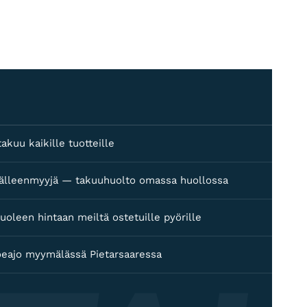
akuu kaikille tuotteille
 jälleenmyyjä — takuuhuolto omassa huollossa
uoleen hintaan meiltä ostetuille pyörille
oeajo myymälässä Pietarsaaressa