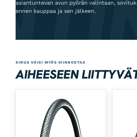
NTI
asiantuntevan avun pyörän valintaan, sovitu
ennen kauppaa ja sen jälkeen.
SINUA VOISI MYÖS KIINNOSTAA
AIHEESEEN LIITTYVÄ