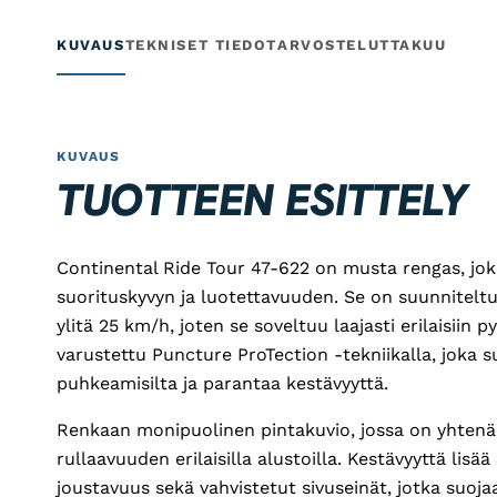
KUVAUS
TEKNISET TIEDOT
ARVOSTELUT
TAKUU
KUVAUS
TUOTTEEN ESITTELY
Continental Ride Tour 47-622 on musta rengas, jok
suorituskyvyn ja luotettavuuden. Se on suunniteltu
ylitä 25 km/h, joten se soveltuu laajasti erilaisiin p
varustettu Puncture ProTection -tekniikalla, joka 
puhkeamisilta ja parantaa kestävyyttä.
Renkaan monipuolinen pintakuvio, jossa on yhtenäi
rullaavuuden erilaisilla alustoilla. Kestävyyttä lis
joustavuus sekä vahvistetut sivuseinät, jotka suoja