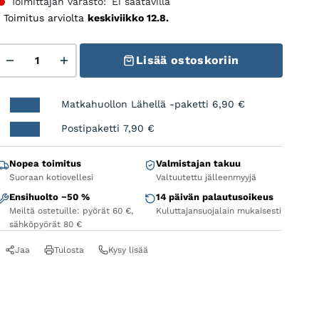
Toimittajan varasto:
Ei saatavilla
Toimitus arviolta
keskiviikko 12.8.
CONTINENTAL Ride Tour 47-622, musta määrä
Lisää ostoskoriin
Matkahuollon Lähellä -paketti
6,90
€
Postipaketti
7,90
€
Nopea toimitus
Valmistajan takuu
Suoraan kotiovellesi
Valtuutettu jälleenmyyjä
Ensihuolto −50 %
14 päivän palautusoikeus
Meiltä ostetuille: pyörät 60 €,
Kuluttajansuojalain mukaisesti
sähköpyörät 80 €
Jaa
Tulosta
Kysy lisää