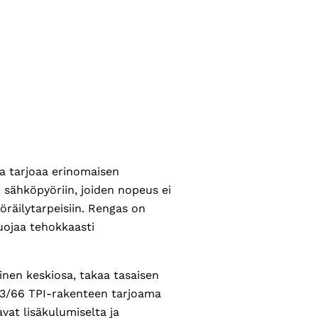
a tarjoaa erinomaisen
 sähköpyöriin, joiden nopeus ei
yöräilytarpeisiin. Rengas on
suojaa tehokkaasti
nen keskiosa, takaa tasaisen
ää 3/66 TPI-rakenteen tarjoama
avat lisäkulumiselta ja