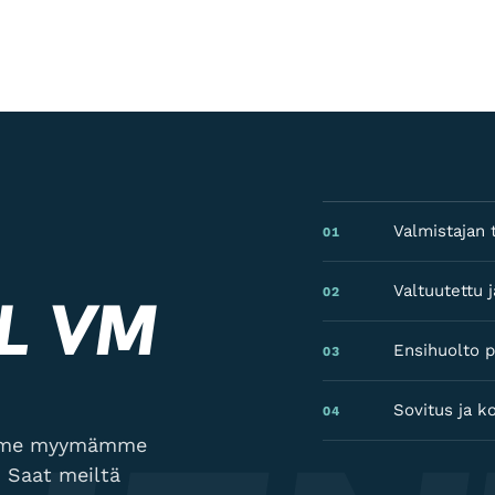
Valmistajan t
01
Valtuutettu
02
L VM
Ensihuolto p
03
Sovitus ja k
04
lamme myymämme
 Saat meiltä