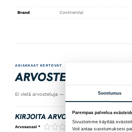
Brand
Continental
ASIAKKAAT KERTOVAT
ARVOSTELUT
Suostumus
Ei vielä arvosteluja — ole ensimmäinen!
Parempaa palvelua evästeid
KIRJOITA ARVOSTELU
Sivustomme käyttää evästeitä 
1/5
2/5
3/5
4/5
5/5
Arvosanasi *
Voit antaa suostumuksesi pai