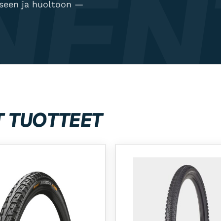
NEN
kseen ja huoltoon —
T TUOTTEET