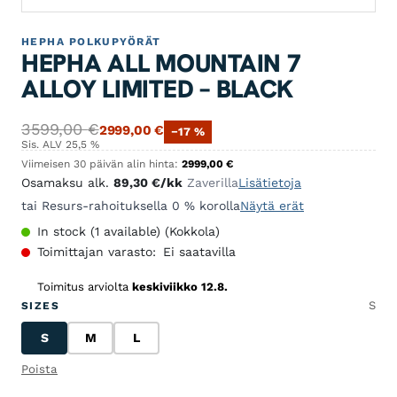
HEPHA POLKUPYÖRÄT
HEPHA ALL MOUNTAIN 7
ALLOY LIMITED – BLACK
Alkuperäinen hinta oli: 3599,00 €.
Nykyinen hinta on: 2999,00 €.
3599,00
€
2999,00
€
−17 %
Sis. ALV 25,5 %
Viimeisen 30 päivän alin hinta:
2999,00
€
Osamaksu alk.
89,30
€
/kk
Zaverilla
Lisätietoja
tai Resurs-rahoituksella 0 % korolla
Näytä erät
In stock (1 available) (Kokkola)
Toimittajan varasto:
Ei saatavilla
Toimitus arviolta
keskiviikko 12.8.
S
SIZES
S
M
L
S
M
L
Poista