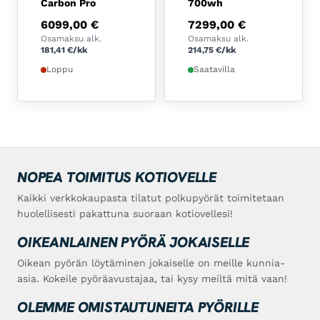
Carbon Pro
700wh
6099,00
€
7299,00
€
Osamaksu alk.
Osamaksu alk.
181,41
€
/kk
214,75
€
/kk
Loppu
Saatavilla
NOPEA TOIMITUS KOTIOVELLE
Kaikki verkkokaupasta tilatut polkupyörät toimitetaan
huolellisesti pakattuna suoraan kotiovellesi!
OIKEANLAINEN PYÖRÄ JOKAISELLE
Oikean pyörän löytäminen jokaiselle on meille kunnia-
asia. Kokeile pyöräavustajaa, tai kysy meiltä mitä vaan!
OLEMME OMISTAUTUNEITA PYÖRILLE