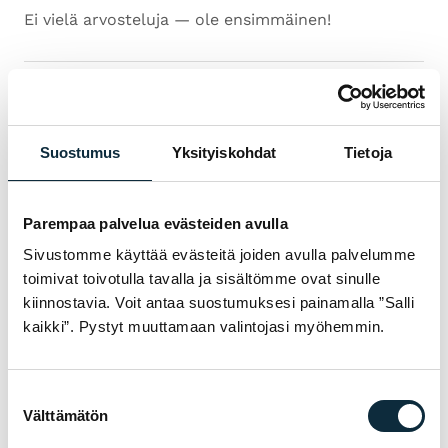
Ei vielä arvosteluja — ole ensimmäinen!
KIRJOITA ARVOSTELU
1/5
2/5
3/5
4/5
5/5
Arvosanasi *
Suostumus
Yksityiskohdat
Tietoja
Parempaa palvelua evästeiden avulla
Sivustomme käyttää evästeitä joiden avulla palvelumme
toimivat toivotulla tavalla ja sisältömme ovat sinulle
kiinnostavia. Voit antaa suostumuksesi painamalla ”Salli
kaikki”. Pystyt muuttamaan valintojasi myöhemmin.
Suostumuksen
Välttämätön
valinta