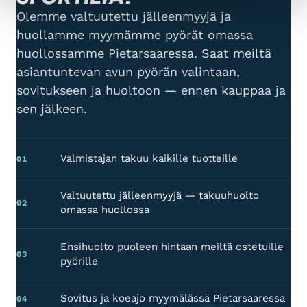
Olemme valtuutettu jälleenmyyjä ja
huollamme myymämme pyörät omassa
huollossamme Pietarsaaressa. Saat meiltä
asiantuntevan avun pyörän valintaan,
sovitukseen ja huoltoon — ennen kauppaa ja
sen jälkeen.
Valmistajan takuu kaikille tuotteille
01
Valtuutettu jälleenmyyjä — takuuhuolto
02
omassa huollossa
Ensihuolto puoleen hintaan meiltä ostetuille
03
pyörille
Sovitus ja koeajo myymälässä Pietarsaaressa
04