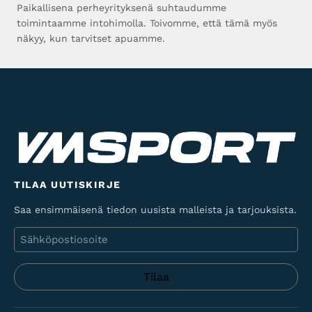
Paikallisena perheyrityksenä suhtaudumme
toimintaamme intohimolla. Toivomme, että tämä myös
näkyy, kun tarvitset apuamme.
TILAA UUTISKIRJE
Saa ensimmäisenä tiedon uusista malleista ja tarjouksista.
Sähköposti