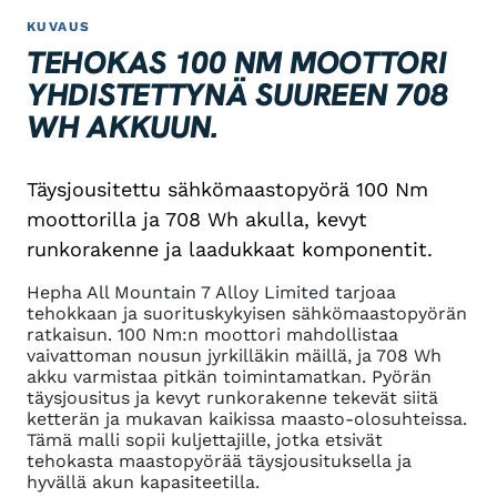
KUVAUS
TEHOKAS 100 NM MOOTTORI
YHDISTETTYNÄ SUUREEN 708
WH AKKUUN.
Täysjousitettu sähkömaastopyörä 100 Nm
moottorilla ja 708 Wh akulla, kevyt
runkorakenne ja laadukkaat komponentit.
Hepha All Mountain 7 Alloy Limited tarjoaa
tehokkaan ja suorituskykyisen sähkömaastopyörän
ratkaisun. 100 Nm:n moottori mahdollistaa
vaivattoman nousun jyrkilläkin mäillä, ja 708 Wh
akku varmistaa pitkän toimintamatkan. Pyörän
täysjousitus ja kevyt runkorakenne tekevät siitä
ketterän ja mukavan kaikissa maasto-olosuhteissa.
Tämä malli sopii kuljettajille, jotka etsivät
tehokasta maastopyörää täysjousituksella ja
hyvällä akun kapasiteetilla.