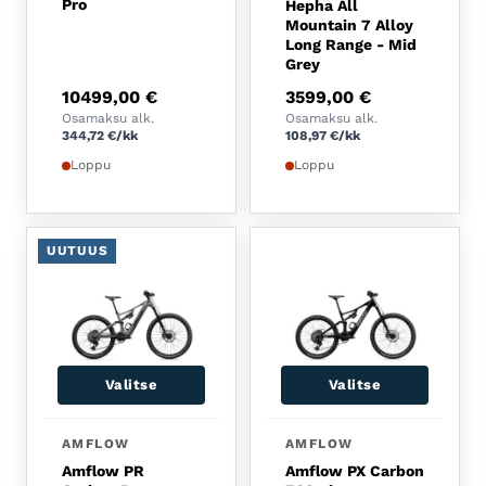
Pro
Hepha All
Mountain 7 Alloy
Long Range - Mid
Grey
10499,00
€
3599,00
€
Osamaksu alk.
Osamaksu alk.
344,72
€
/kk
108,97
€
/kk
Loppu
Loppu
UUTUUS
Valitse
Valitse
Tällä tuotteella on usea
AMFLOW
AMFLOW
Amflow PR
Amflow PX Carbon