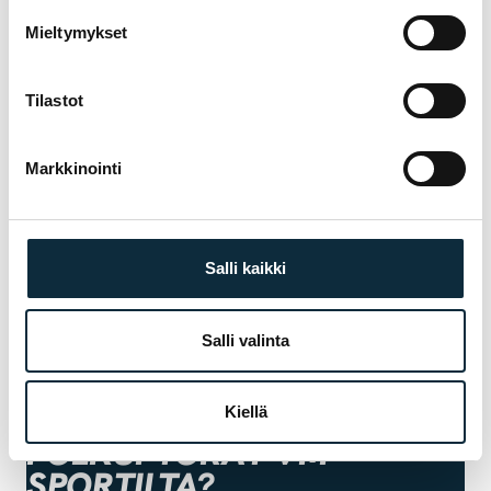
Mieltymykset
+ Lisää kuvia (max 5)
Annan VM Sportille oikeuden julkaista lähettämäni kuvat
Tilastot
arvostelun yhteydessä.
Markkinointi
Arvostelut tarkistetaan ennen julkaisua.
Lähetä arvostelu
Salli kaikki
Salli valinta
TAKUU & PALVELU
MIKSI HEPHA
Kiellä
POLKUPYÖRÄT VM
SPORTILTA?