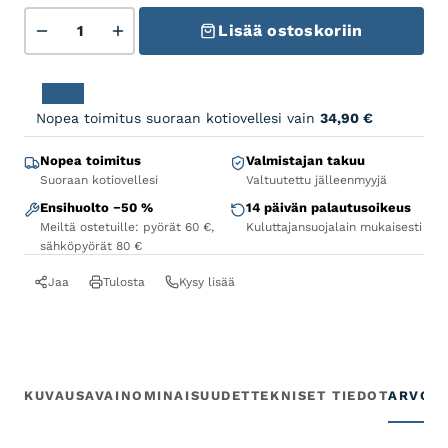
Hepha All Mountain 7 Alloy Limited - Black määrä
Lisää ostoskoriin
Nopea toimitus suoraan kotiovellesi vain
34,90
€
Nopea toimitus
Valmistajan takuu
Suoraan kotiovellesi
Valtuutettu jälleenmyyjä
Ensihuolto −50 %
14 päivän palautusoikeus
Meiltä ostetuille: pyörät 60 €,
Kuluttajansuojalain mukaisesti
sähköpyörät 80 €
Jaa
Tulosta
Kysy lisää
KUVAUS
AVAINOMINAISUUDET
TEKNISET TIEDOT
ARVOS