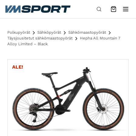
Siirry sisältöön
Polkupyörät
Sähköpyörät
Sähkömaastopyörät
Täysjousitetut sähkömaastopyörät
Hepha All Mountain 7
Alloy Limited – Black
ALE!