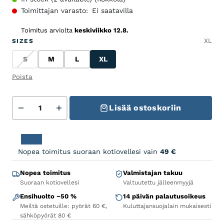
Toimittajan varasto:
Ei saatavilla
Toimitus arviolta
keskiviikko 12.8.
XL
SIZES
S
M
L
XL
S
M
L
XL
Poista
Orbea ONNA 20 - 29 - Ivory White (Gloss) - Navy Blue
Lisää ostoskoriin
Nopea toimitus suoraan kotiovellesi vain
49
€
Nopea toimitus
Valmistajan takuu
Suoraan kotiovellesi
Valtuutettu jälleenmyyjä
Ensihuolto −50 %
14 päivän palautusoikeus
Meiltä ostetuille: pyörät 60 €,
Kuluttajansuojalain mukaisesti
sähköpyörät 80 €