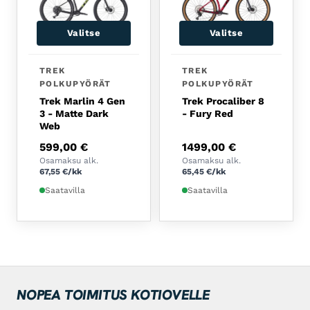
Valitse
Valitse
Tällä tuotteella on useampi muunnelma. Voit tehdä 
Tällä tuotteella on usea
TREK
TREK
POLKUPYÖRÄT
POLKUPYÖRÄT
Trek Marlin 4 Gen
Trek Procaliber 8
3 - Matte Dark
- Fury Red
Web
599,00
€
1499,00
€
Osamaksu alk.
Osamaksu alk.
67,55
€
/kk
65,45
€
/kk
Saatavilla
Saatavilla
NOPEA TOIMITUS KOTIOVELLE