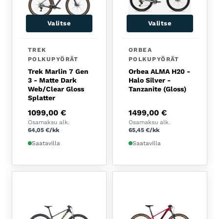
Valitse
Valitse
Tällä tuotteella on useampi muunnelma. Voit tehdä 
Tällä tuotteella on usea
TREK
ORBEA
POLKUPYÖRÄT
POLKUPYÖRÄT
Trek Marlin 7 Gen
Orbea ALMA H20 -
3 - Matte Dark
Halo Silver -
Web/Clear Gloss
Tanzanite (Gloss)
Splatter
1099,00
€
1499,00
€
Osamaksu alk.
Osamaksu alk.
64,05
€
/kk
65,45
€
/kk
Saatavilla
Saatavilla