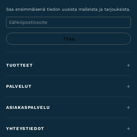
Saa ensimmäisenä tiedon uusista malleista ja tarjouksista.
Sähköposti
TUOTTEET
Maastopyörät
PALVELUT
Sähköpyörät
Huolto
Maantie & gravel
ASIAKASPALVELU
Rahoitus
Lastenpyörät
Yhteystiedot
Työsuhdepyörät
YHTEYSTIEDOT
Varaosat & tarvikkeet
Tilaus- & toimitusehdot