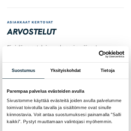
ASIAKKAAT KERTOVAT
ARVOSTELUT
Ei vielä arvosteluja — ole ensimmäinen!
KIRJOITA ARVOSTELU
Suostumus
Yksityiskohdat
Tietoja
1/5
2/5
3/5
4/5
5/5
Arvosanasi *
Parempaa palvelua evästeiden avulla
Sivustomme käyttää evästeitä joiden avulla palvelumme
toimivat toivotulla tavalla ja sisältömme ovat sinulle
kiinnostavia. Voit antaa suostumuksesi painamalla ”Salli
kaikki”. Pystyt muuttamaan valintojasi myöhemmin.