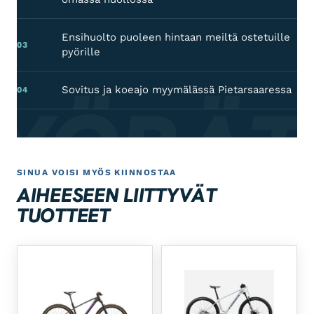
Ensihuolto puoleen hintaan meiltä ostetuille
03
pyörille
Sovitus ja koeajo myymälässä Pietarsaaressa
04
PYÖRÄT
SINUA VOISI MYÖS KIINNOSTAA
AIHEESEEN LIITTYVÄT
TUOTTEET