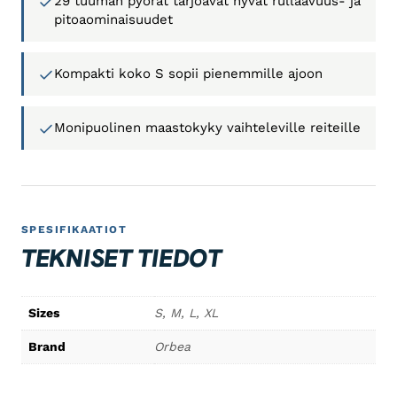
29 tuuman pyörät tarjoavat hyvät rullaavuus- ja
pitoaominaisuudet
Kompakti koko S sopii pienemmille ajoon
Monipuolinen maastokyky vaihteleville reiteille
SPESIFIKAATIOT
TEKNISET TIEDOT
Sizes
S, M, L, XL
Brand
Orbea