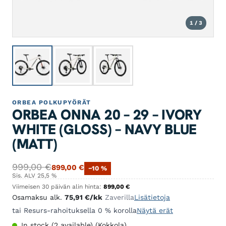
1 / 3
ORBEA POLKUPYÖRÄT
ORBEA ONNA 20 – 29 – IVORY
WHITE (GLOSS) – NAVY BLUE
(MATT)
Alkuperäinen hinta oli: 999,00 €.
Nykyinen hinta on: 899,00 €.
999,00
€
899,00
€
−10 %
Sis. ALV 25,5 %
Viimeisen 30 päivän alin hinta:
899,00
€
Osamaksu alk.
75,91
€
/kk
Zaverilla
Lisätietoja
tai Resurs-rahoituksella 0 % korolla
Näytä erät
In stock (2 available) (Kokkola)