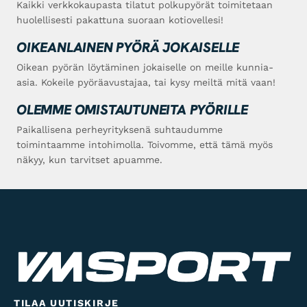
Kaikki verkkokaupasta tilatut polkupyörät toimitetaan
huolellisesti pakattuna suoraan kotiovellesi!
OIKEANLAINEN PYÖRÄ JOKAISELLE
Oikean pyörän löytäminen jokaiselle on meille kunnia-
asia. Kokeile pyöräavustajaa, tai kysy meiltä mitä vaan!
OLEMME OMISTAUTUNEITA PYÖRILLE
Paikallisena perheyrityksenä suhtaudumme
toimintaamme intohimolla. Toivomme, että tämä myös
näkyy, kun tarvitset apuamme.
TILAA UUTISKIRJE