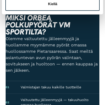
Kiellä
TAKUU & PALVELU
MIKSI ORBEA
POLKUPYÖRÄT VM
SPORTILTA?
Olemme valtuutettu jälleenmyyjä ja
huollamme myymämme pyörät omassa
huollossamme Pietarsaaressa. Saat meiltä
asiantuntevan avun pyörän valintaan,
sovitukseen ja huoltoon — ennen kauppaa ja
sen jälkeen.
Valmistajan takuu kaikille tuotteille
01
Valtuutettu jälleenmyyjä — takuuhuolto
02
omassa huollossa