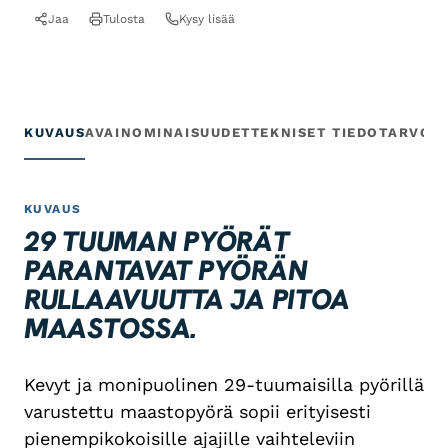
Jaa
Tulosta
Kysy lisää
KUVAUS
AVAINOMINAISUUDET
TEKNISET TIEDOT
ARVOS
KUVAUS
29 TUUMAN PYÖRÄT
PARANTAVAT PYÖRÄN
RULLAAVUUTTA JA PITOA
MAASTOSSA.
Kevyt ja monipuolinen 29-tuumaisilla pyörillä
varustettu maastopyörä sopii erityisesti
pienempikokoisille ajajille vaihteleviin