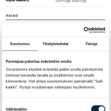
cartridge bearings
PAINO
Paino
M - 15.10 kg / 33.29 lbs
Painorajoitus
Tämän pyörän
Suostumus
Yksityiskohdat
Tietoja
enimmäispainorajoitus
(pyörän, ajajan ja kuorman
yhteispaino) on 136 kg.
Parempaa palvelua evästeiden avulla
Sivustomme käyttää evästeitä joiden avulla palvelumme
VOIMANSIIRTO
toimivat toivotulla tavalla ja sisältömme ovat sinulle
kiinnostavia. Voit antaa suostumuksesi painamalla ”Salli
Ketju
Shimano LG500
kaikki”. Pystyt muuttamaan valintojasi myöhemmin.
Poljinkammet
Array
Suostumuksen
Poljin
VP-536, nailonia, avopoljin
Välttämätön
valinta