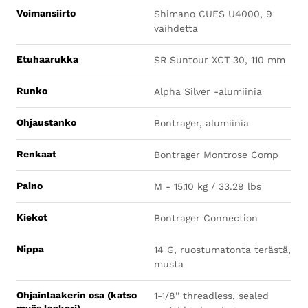
Voimansiirto
Shimano CUES U4000, 9
vaihdetta
Etuhaarukka
SR Suntour XCT 30, 110 mm
Runko
Alpha Silver -alumiinia
Ohjaustanko
Bontrager, alumiinia
Renkaat
Bontrager Montrose Comp
Paino
M - 15.10 kg / 33.29 lbs
Kiekot
Bontrager Connection
Nippa
14 G, ruostumatonta terästä,
musta
Ohjainlaakerin osa (katso
1-1/8'' threadless, sealed
myös laakeri)