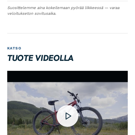
Suosittelemme aina kokeilemaan pyörää liikkeessä — varaa
veloitukseton sovitusaika.
KATSO
TUOTE VIDEOLLA