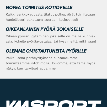
NOPEA TOIMITUS KOTIOVELLE
Kaikki verkkokaupasta tilatut polkupyörät toimitetaan
huolellisesti pakattuna suoraan kotiovellesi!
OIKEANLAINEN PYÖRÄ JOKAISELLE
Oikean pyörän löytäminen jokaiselle on meille kunnia-
asia. Kokeile pyöräavustajaa, tai kysy meiltä mitä vaan!
OLEMME OMISTAUTUNEITA PYÖRILLE
Paikallisena perheyrityksenä suhtaudumme
toimintaamme intohimolla. Toivomme, että tämä myös
näkyy, kun tarvitset apuamme.