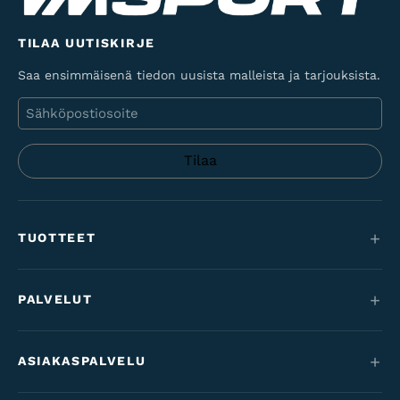
TILAA UUTISKIRJE
Saa ensimmäisenä tiedon uusista malleista ja tarjouksista.
Sähköposti
TUOTTEET
Maastopyörät
PALVELUT
Sähköpyörät
Huolto
Maantie & gravel
ASIAKASPALVELU
Rahoitus
Lastenpyörät