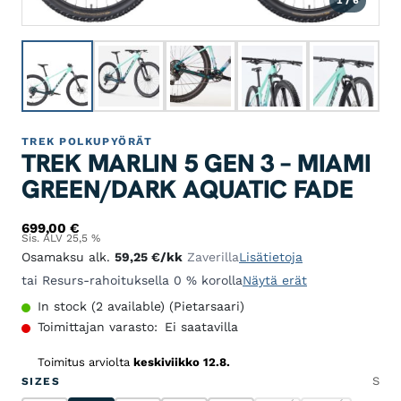
1 / 6
TREK POLKUPYÖRÄT
TREK MARLIN 5 GEN 3 – MIAMI
GREEN/DARK AQUATIC FADE
699,00
€
Sis. ALV 25,5 %
Osamaksu alk.
59,25
€
/kk
Zaverilla
Lisätietoja
tai Resurs-rahoituksella 0 % korolla
Näytä erät
In stock (2 available) (Pietarsaari)
Toimittajan varasto:
Ei saatavilla
Toimitus arviolta
keskiviikko 12.8.
S
SIZES