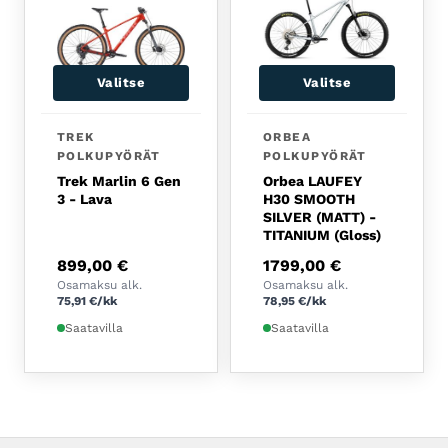
Valitse
Valitse
Tällä tuotteella on useampi muunnelma. Voit tehdä 
Tällä tuotteella on usea
TREK
ORBEA
POLKUPYÖRÄT
POLKUPYÖRÄT
Trek Marlin 6 Gen
Orbea LAUFEY
3 - Lava
H30 SMOOTH
SILVER (MATT) -
TITANIUM (Gloss)
899,00
€
1799,00
€
Osamaksu alk.
Osamaksu alk.
75,91
€
/kk
78,95
€
/kk
Saatavilla
Saatavilla