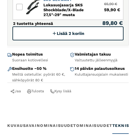
65,90
€
Lokasuojasarja SKS
Alkuperäinen hi
Nykyine
59,90
€
Shockblade/X-Blade
27,5"-29" musta
89,80 €
2 tuotetta yhteensä
Lisää 2 koriin
Nopea toimitus
Valmistajan takuu
Suoraan kotiovellesi
Valtuutettu jälleenmyyjä
Ensihuolto −50 %
14 päivän palautusoikeus
Meiltä ostetuille: pyörät 60 €,
Kuluttajansuojalain mukaisesti
sähköpyörät 80 €
Jaa
Tulosta
Kysy lisää
KUVAUS
AVAINOMINAISUUDET
OMINAISUUDET
TEKNISET