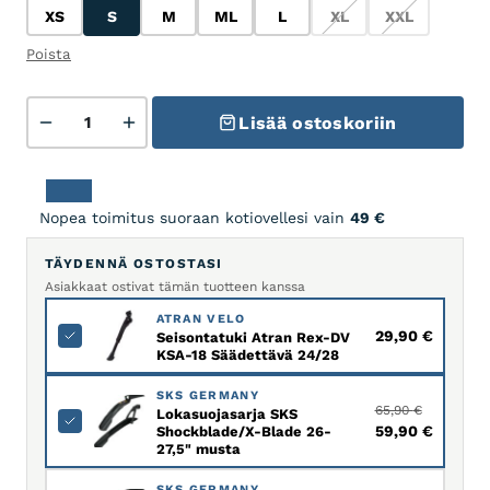
XS
S
M
ML
L
XL
XXL
XS
S
M
ML
L
XL
XXL
Poista
Trek Marlin 5 Gen 3 - Miami Green/Dark Aquatic Fade
Lisää ostoskoriin
Nopea toimitus suoraan kotiovellesi vain
49
€
TÄYDENNÄ OSTOSTASI
Asiakkaat ostivat tämän tuotteen kanssa
ATRAN VELO
29,90
€
Seisontatuki Atran Rex-DV
KSA-18 Säädettävä 24/28
SKS GERMANY
65,90
€
Lokasuojasarja SKS
Alkuperäinen hi
Nykyine
59,90
€
Shockblade/X-Blade 26-
27,5" musta
SKS GERMANY