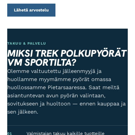
Lähetä arvostelu
TAKUU & PALVELU
MIKSI TREK POLKUPYÖRÄT
VM SPORTILTA?
Olemme valtuutettu jälleenmyyjä ja
huollamme myymämme pyörät omassa
huollossamme Pietarsaaressa. Saat meiltä
asiantuntevan avun pyörän valintaan,
sovitukseen ja huoltoon — ennen kauppaa ja
sen jälkeen.
Valmistajan takuu kaikille tuotteille
01