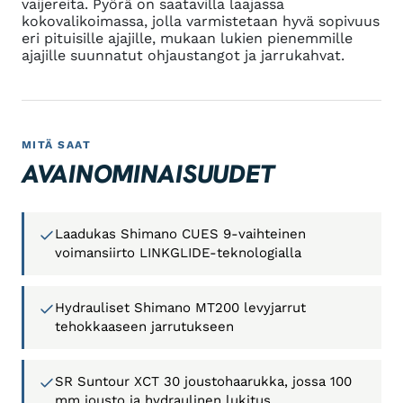
vaijereita. Pyörä on saatavilla laajassa
kokovalikoimassa, jolla varmistetaan hyvä sopivuus
eri pituisille ajajille, mukaan lukien pienemmille
ajajille suunnatut ohjaustangot ja jarrukahvat.
MITÄ SAAT
AVAINOMINAISUUDET
Laadukas Shimano CUES 9-vaihteinen
voimansiirto LINKGLIDE-teknologialla
Hydrauliset Shimano MT200 levyjarrut
tehokkaaseen jarrutukseen
SR Suntour XCT 30 joustohaarukka, jossa 100
mm jousto ja hydraulinen lukitus