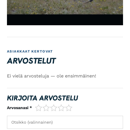
ASIAKKAAT KERTOVAT
ARVOSTELUT
Ei vielä arvosteluja — ole ensimmäinen!
KIRJOITA ARVOSTELU
1/5
2/5
3/5
4/5
5/5
Arvosanasi *