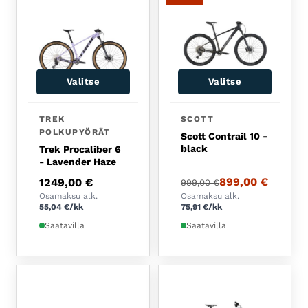
Valitse
Valitse
Tällä tuotteella on useampi muunnelma. Voit tehdä 
Tällä tuotteella on usea
TREK
SCOTT
POLKUPYÖRÄT
Scott Contrail 10 -
black
Trek Procaliber 6
- Lavender Haze
Alkuperäinen hinta oli:
Nykyinen hinta on: 899
899,00
€
1249,00
€
999,00
€
Osamaksu alk.
Osamaksu alk.
55,04
€
/kk
75,91
€
/kk
Saatavilla
Saatavilla