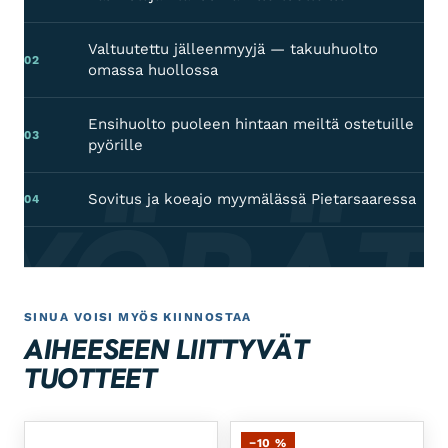
Valtuutettu jälleenmyyjä — takuuhuolto
02
omassa huollossa
Ensihuolto puoleen hintaan meiltä ostetuille
03
pyörille
Sovitus ja koeajo myymälässä Pietarsaaressa
PYÖRÄT
04
SINUA VOISI MYÖS KIINNOSTAA
AIHEESEEN LIITTYVÄT
TUOTTEET
−10 %