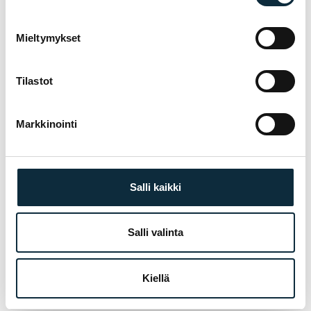
Takavaihtaja
Shimano CUES U4000
Mieltymykset
Rataspakka
Shimano LINKGLIDE LG300,
11-46, 9 vaihdetta
Tilastot
Keskiö
Shimano, 73 mm, kierteinen,
kasettilaakerit, 122,5 mm:n
Markkinointi
akseli
Vaihtaja
Shimano U4000, 9 vaihdetta
Salli kaikki
OSAT
Salli valinta
Ohjainlaakeri
Puoli-integroitu, 1 1/8″
Ohjainkannatin
Array
Kiellä
Ohjaustanko
Array