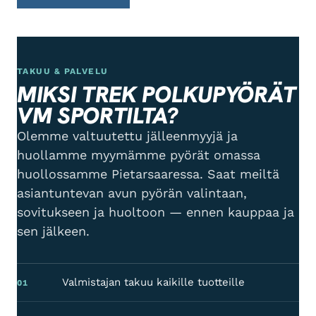
TAKUU & PALVELU
MIKSI TREK POLKUPYÖRÄT
VM SPORTILTA?
Olemme valtuutettu jälleenmyyjä ja
huollamme myymämme pyörät omassa
huollossamme Pietarsaaressa. Saat meiltä
asiantuntevan avun pyörän valintaan,
sovitukseen ja huoltoon — ennen kauppaa ja
sen jälkeen.
Valmistajan takuu kaikille tuotteille
01