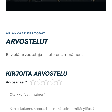
ASIAKKAAT KERTOVAT
ARVOSTELUT
Ei vielä arvosteluja — ole ensimmäinen!
KIRJOITA ARVOSTELU
1/5
2/5
3/5
4/5
5/5
Arvosanasi *