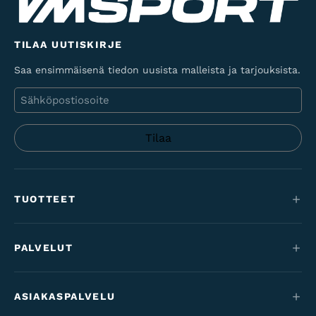
TILAA UUTISKIRJE
Saa ensimmäisenä tiedon uusista malleista ja tarjouksista.
Sähköposti
TUOTTEET
Maastopyörät
PALVELUT
Sähköpyörät
Huolto
Maantie & gravel
ASIAKASPALVELU
Rahoitus