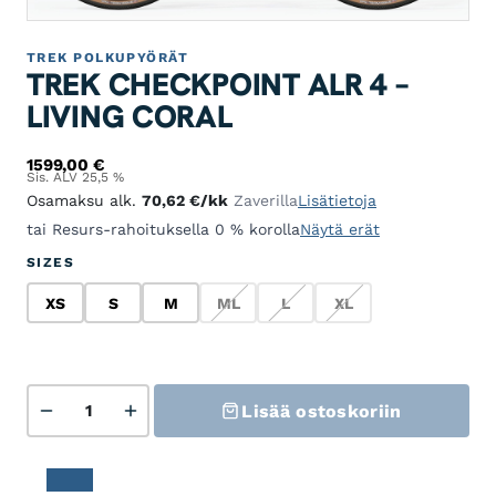
TREK POLKUPYÖRÄT
TREK CHECKPOINT ALR 4 –
LIVING CORAL
1599,00
€
Sis. ALV 25,5 %
Osamaksu alk.
70,62
€
/kk
Zaverilla
Lisätietoja
tai Resurs-rahoituksella 0 % korolla
Näytä erät
SIZES
XS
S
M
ML
L
XL
XS
S
M
ML
L
XL
Trek Checkpoint ALR 4 - Living Coral määrä
Lisää ostoskoriin