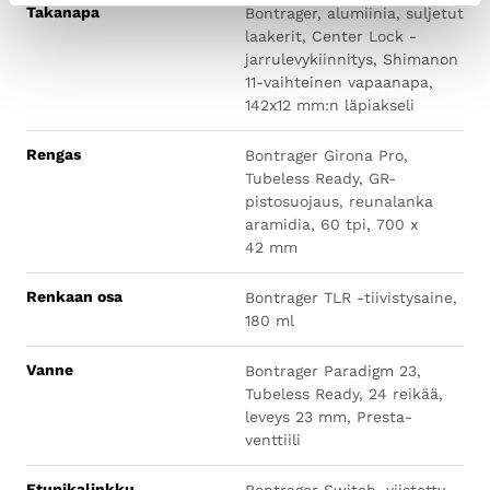
Takanapa
Bontrager, alumiinia, suljetut
laakerit, Center Lock -
jarrulevykiinnitys, Shimanon
11-vaihteinen vapaanapa,
142x12 mm:n läpiakseli
Rengas
Bontrager Girona Pro,
Tubeless Ready, GR-
pistosuojaus, reunalanka
aramidia, 60 tpi, 700 x
42 mm
Renkaan osa
Bontrager TLR -tiivistysaine,
180 ml
Vanne
Bontrager Paradigm 23,
Tubeless Ready, 24 reikää,
leveys 23 mm, Presta-
venttiili
Etupikalinkku