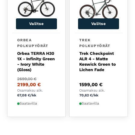
Valitse
Valitse
Tällä tuotteella on useampi muunnelma. Voit tehdä 
Tällä tuotteella on usea
ORBEA
TREK
POLKUPYÖRÄT
POLKUPYÖRÄT
Orbea TERRA H30
Trek Checkpoint
1X - Infinity Green
ALR 4 - Matte
- Ivory White
Keswick Green to
(Gloss)
Lichen Fade
Alkuperäinen hinta oli: 2699,00 €.
Nykyinen hinta on: 2199,00 €.
2699,00
€
2199,00
€
1599,00
€
Osamaksu alk.
Osamaksu alk.
67,08
€
/kk
70,62
€
/kk
Saatavilla
Saatavilla