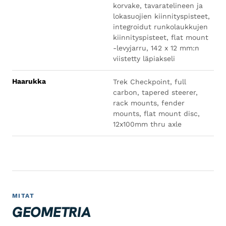
korvake, tavaratelineen ja
lokasuojien kiinnityspisteet,
integroidut runkolaukkujen
kiinnityspisteet, flat mount
-levyjarru, 142 x 12 mm:n
viistetty läpiakseli
Haarukka
Trek Checkpoint, full
carbon, tapered steerer,
rack mounts, fender
mounts, flat mount disc,
12x100mm thru axle
MITAT
GEOMETRIA