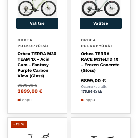
Valitse
Valitse
ORBEA
ORBEA
POLKUPYÖRÄT
POLKUPYÖRÄT
Orbea TERRA M30
Orbea TERRA
TEAM 1X - Acid
RACE M31eLTD 1X
Gum - Fantasy
- Frozen Concrete
Purple Carbon
(Gloss)
View (Gloss)
5899,00
€
Alkuperäinen hinta oli: 3399,00 €.
Nykyinen hinta on: 2899,00 €.
3399,00
€
Osamaksu alk.
2899,00
€
175,86
€
/kk
Loppu
Loppu
−19 %