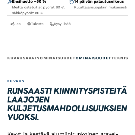
Ensihuolto −50 %
14 päivän palautusoikeus
Meiltä ostetuille: pyörät 60 €,
Kuluttajansuojalain mukaisesti
sähköpyörät 80 €
Jaa
Tulosta
Kysy lisää
KUVAUS
AVAINOMINAISUUDET
OMINAISUUDET
TEKNISET
KUVAUS
RUNSAASTI KIINNITYSPISTEITÄ
LAAJOJEN
KULJETUSMAHDOLLISUUKSIEN
VUOKSI.
Kevyt ja kestävä alumiinirunkoinen gravel-