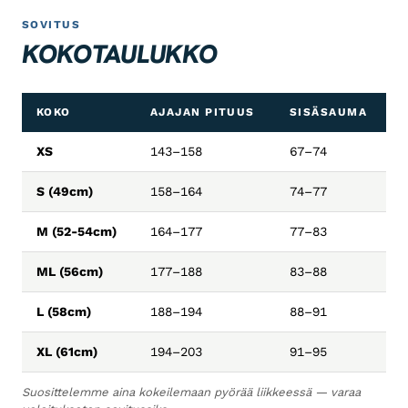
SOVITUS
KOKOTAULUKKO
KOKO
AJAJAN PITUUS
SISÄSAUMA
XS
143–158
67–74
S (49cm)
158–164
74–77
M (52-54cm)
164–177
77–83
ML (56cm)
177–188
83–88
L (58cm)
188–194
88–91
XL (61cm)
194–203
91–95
Suosittelemme aina kokeilemaan pyörää liikkeessä — varaa