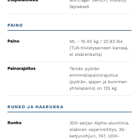
Bontrager Switch, viistetty
läpiakseli
PAINO
Paino
ML - 10.40 kg / 22.93 lbs
(TLR-tiivistysaineen kanssa,
ei sisärenkaita)
Painorajoitus
Tämän pyörän
enimmäispainorajoitus
(pyörän, ajajan ja kuorman
yhteispaino) on 125 kg.
RUNKO JA HAARUKKA
Runko
300-sarjan Alpha-alumiinia,
sisäinen vaijerireititys, 3S-
ketjunohjuri, T47, UDH-