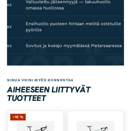
Valtuutettu jälleenmyyjä — takuuhuolto
02
omassa huollossa
Ensihuolto puoleen hintaan meiltä ostetuille
03
pyörille
Sovitus ja koeajo myymälässä Pietarsaaressa
PYÖRÄT
04
SINUA VOISI MYÖS KIINNOSTAA
AIHEESEEN LIITTYVÄT
TUOTTEET
−15 %