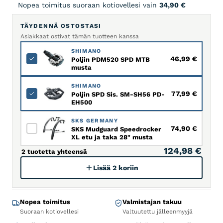
Nopea toimitus suoraan kotiovellesi vain
34,90
€
TÄYDENNÄ OSTOSTASI
Asiakkaat ostivat tämän tuotteen kanssa
SHIMANO
46,99
€
Poljin PDM520 SPD MTB
musta
SHIMANO
77,99
€
Poljin SPD Sis. SM-SH56 PD-
EH500
SKS GERMANY
74,90
€
SKS Mudguard Speedrocker
XL etu ja taka 28" musta
124,98 €
2 tuotetta yhteensä
Lisää 2 koriin
Nopea toimitus
Valmistajan takuu
Suoraan kotiovellesi
Valtuutettu jälleenmyyjä