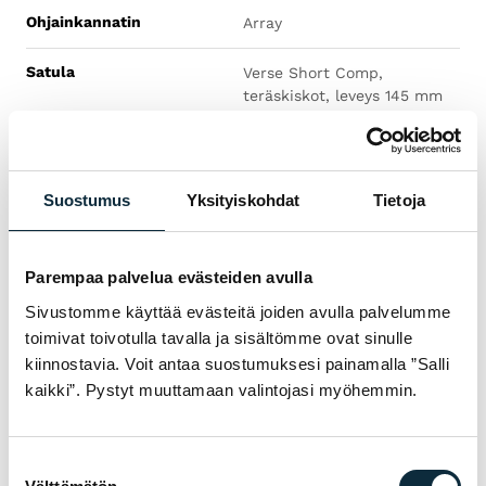
Ohjainkannatin
Array
Satula
Verse Short Comp,
teräskiskot, leveys 145 mm
Ohjaustanko
Array
Jarrulevy
Shimano RT54, Center Lock
Suostumus
Yksityiskohdat
Tietoja
-kiinnitys, 160 mm
Jarru
Shimano CUES, hydraulinen
Parempaa palvelua evästeiden avulla
levyjarru, flat mount -
Sivustomme käyttää evästeitä joiden avulla palvelumme
kiinnitys
toimivat toivotulla tavalla ja sisältömme ovat sinulle
Satulatolppa
kiinnostavia. Voit antaa suostumuksesi painamalla ”Salli
Bontrager, alumiinia,
27,2 mm, offset 12 mm,
kaikki”. Pystyt muuttamaan valintojasi myöhemmin.
pituus 330 mm
Tankonauha
Bontrager Supertack Perf -
Suostumuksen
tankonauha