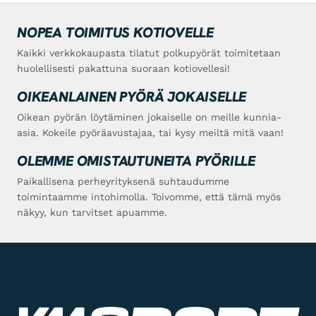
NOPEA TOIMITUS KOTIOVELLE
Kaikki verkkokaupasta tilatut polkupyörät toimitetaan
huolellisesti pakattuna suoraan kotiovellesi!
OIKEANLAINEN PYÖRÄ JOKAISELLE
Oikean pyörän löytäminen jokaiselle on meille kunnia-
asia. Kokeile pyöräavustajaa, tai kysy meiltä mitä vaan!
OLEMME OMISTAUTUNEITA PYÖRILLE
Paikallisena perheyrityksenä suhtaudumme
toimintaamme intohimolla. Toivomme, että tämä myös
näkyy, kun tarvitset apuamme.