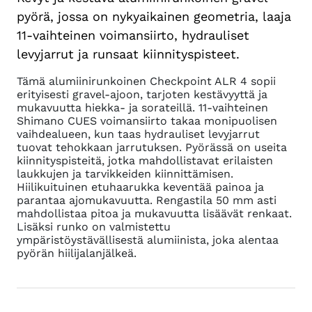
pyörä, jossa on nykyaikainen geometria, laaja
11-vaihteinen voimansiirto, hydrauliset
levyjarrut ja runsaat kiinnityspisteet.
Tämä alumiinirunkoinen Checkpoint ALR 4 sopii
erityisesti gravel-ajoon, tarjoten kestävyyttä ja
mukavuutta hiekka- ja sorateillä. 11-vaihteinen
Shimano CUES voimansiirto takaa monipuolisen
vaihdealueen, kun taas hydrauliset levyjarrut
tuovat tehokkaan jarrutuksen. Pyörässä on useita
kiinnityspisteitä, jotka mahdollistavat erilaisten
laukkujen ja tarvikkeiden kiinnittämisen.
Hiilikuituinen etuhaarukka keventää painoa ja
parantaa ajomukavuutta. Rengastila 50 mm asti
mahdollistaa pitoa ja mukavuutta lisäävät renkaat.
Lisäksi runko on valmistettu
ympäristöystävällisestä alumiinista, joka alentaa
pyörän hiilijalanjälkeä.