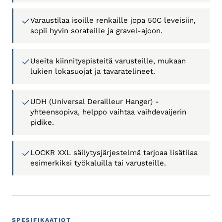
Varaustilaa isoille renkaille jopa 50C leveisiin,
sopii hyvin sorateille ja gravel-ajoon.
Useita kiinnityspisteitä varusteille, mukaan
lukien lokasuojat ja tavaratelineet.
UDH (Universal Derailleur Hanger) -
yhteensopiva, helppo vaihtaa vaihdevaijerin
pidike.
LOCKR XXL säilytysjärjestelmä tarjoaa lisätilaa
esimerkiksi työkaluilla tai varusteille.
SPESIFIKAATIOT