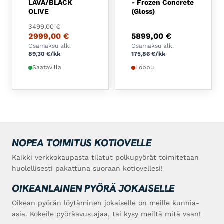
LAVA/BLACK
- Frozen Concrete
OLIVE
(Gloss)
Alkuperäinen hinta oli: 3499,00 €.
Nykyinen hinta on: 2999,00 €.
3499,00
€
2999,00
€
5899,00
€
Osamaksu alk.
Osamaksu alk.
89,30
€
/kk
175,86
€
/kk
Saatavilla
Loppu
NOPEA TOIMITUS KOTIOVELLE
Kaikki verkkokaupasta tilatut polkupyörät toimitetaan
huolellisesti pakattuna suoraan kotiovellesi!
OIKEANLAINEN PYÖRÄ JOKAISELLE
Oikean pyörän löytäminen jokaiselle on meille kunnia-
asia. Kokeile pyöräavustajaa, tai kysy meiltä mitä vaan!