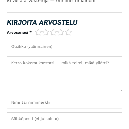
Ei vielä arvosteluja — ole ensimmäinen!
KIRJOITA ARVOSTELU
1/5
2/5
3/5
4/5
5/5
Arvosanasi *