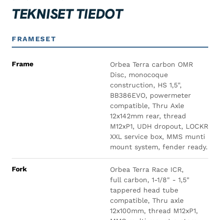
TEKNISET TIEDOT
FRAMESET
Frame
Orbea Terra carbon OMR
Disc, monocoque
construction, HS 1,5",
BB386EVO, powermeter
compatible, Thru Axle
12x142mm rear, thread
M12xP1, UDH dropout, LOCKR
XXL service box, MMS munti
mount system, fender ready.
Fork
Orbea Terra Race ICR,
full carbon, 1-1/8" - 1,5"
tappered head tube
compatible, Thru axle
12x100mm, thread M12xP1,