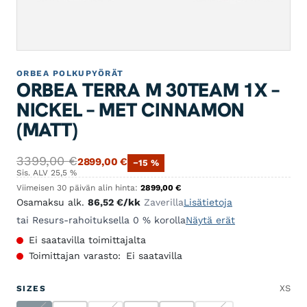
ORBEA POLKUPYÖRÄT
ORBEA TERRA M 30TEAM 1X –
NICKEL – MET CINNAMON
(MATT)
Alkuperäinen hinta oli: 3399,00 €.
Nykyinen hinta on: 2899,00 €.
3399,00
€
2899,00
€
−15 %
Sis. ALV 25,5 %
Viimeisen 30 päivän alin hinta:
2899,00
€
Osamaksu alk.
86,52
€
/kk
Zaverilla
Lisätietoja
tai Resurs-rahoituksella 0 % korolla
Näytä erät
Ei saatavilla toimittajalta
Toimittajan varasto:
Ei saatavilla
XS
SIZES