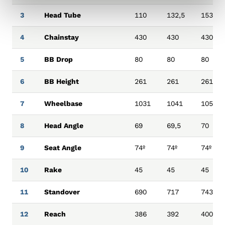
3
Head Tube
110
132,5
153,5
4
Chainstay
430
430
430
5
BB Drop
80
80
80
6
BB Height
261
261
261
7
Wheelbase
1031
1041
1052
8
Head Angle
69
69,5
70
9
Seat Angle
74º
74º
74º
10
Rake
45
45
45
11
Standover
690
717
743
12
Reach
386
392
400