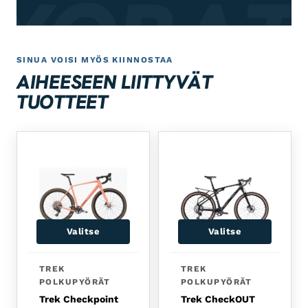
PYÖRÄT
SINUA VOISI MYÖS KIINNOSTAA
AIHEESEEN LIITTYVÄT
TUOTTEET
Valitse
Valitse
Tällä tuotteella on useampi muunnelma. Voit tehdä 
Tällä tuotteella on usea
TREK
TREK
POLKUPYÖRÄT
POLKUPYÖRÄT
Trek Checkpoint
Trek CheckOUT