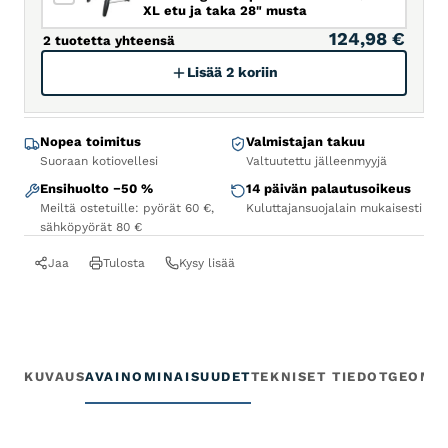
XL etu ja taka 28" musta
124,98 €
2 tuotetta yhteensä
Lisää 2 koriin
Nopea toimitus
Valmistajan takuu
Suoraan kotiovellesi
Valtuutettu jälleenmyyjä
Ensihuolto −50 %
14 päivän palautusoikeus
Meiltä ostetuille: pyörät 60 €,
Kuluttajansuojalain mukaisesti
sähköpyörät 80 €
Jaa
Tulosta
Kysy lisää
KUVAUS
AVAINOMINAISUUDET
TEKNISET TIEDOT
GEOME