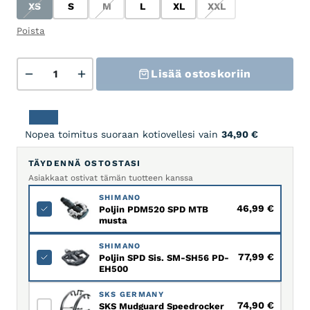
XS
S
M
L
XL
XXL
XS
S
M
L
XL
XXL
Poista
Orbea TERRA M 30TEAM 1X - Nickel - Met Cinnamon (
Lisää ostoskoriin
Nopea toimitus suoraan kotiovellesi vain
34,90
€
TÄYDENNÄ OSTOSTASI
Asiakkaat ostivat tämän tuotteen kanssa
SHIMANO
46,99
€
Poljin PDM520 SPD MTB
musta
SHIMANO
77,99
€
Poljin SPD Sis. SM-SH56 PD-
EH500
SKS GERMANY
74,90
€
SKS Mudguard Speedrocker