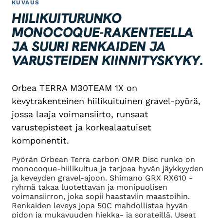
KUVAUS
HIILIKUITURUNKO
MONOCOQUE-RAKENTEELLA
JA SUURI RENKAIDEN JA
VARUSTEIDEN KIINNITYSKYKY.
Orbea TERRA M30TEAM 1X on
kevytrakenteinen hiilikuituinen gravel-pyörä,
jossa laaja voimansiirto, runsaat
varustepisteet ja korkealaatuiset
komponentit.
Pyörän Orbean Terra carbon OMR Disc runko on
monocoque-hiilikuitua ja tarjoaa hyvän jäykkyyden
ja keveyden gravel-ajoon. Shimano GRX RX610 -
ryhmä takaa luotettavan ja monipuolisen
voimansiirron, joka sopii haastaviin maastoihin.
Renkaiden leveys jopa 50C mahdollistaa hyvän
pidon ja mukavuuden hiekka- ja sorateillä. Useat