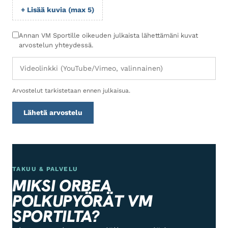
+ Lisää kuvia (max 5)
Annan VM Sportille oikeuden julkaista lähettämäni kuvat
arvostelun yhteydessä.
Arvostelut tarkistetaan ennen julkaisua.
Lähetä arvostelu
TAKUU & PALVELU
MIKSI ORBEA
POLKUPYÖRÄT VM
SPORTILTA?