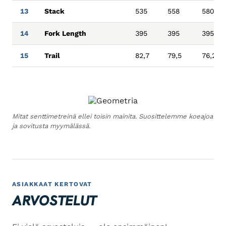
13
Stack
535
558
580
14
Fork Length
395
395
395
15
Trail
82,7
79,5
76,2
Mitat senttimetreinä ellei toisin mainita. Suosittelemme koeajoa
ja sovitusta myymälässä.
ASIAKKAAT KERTOVAT
ARVOSTELUT