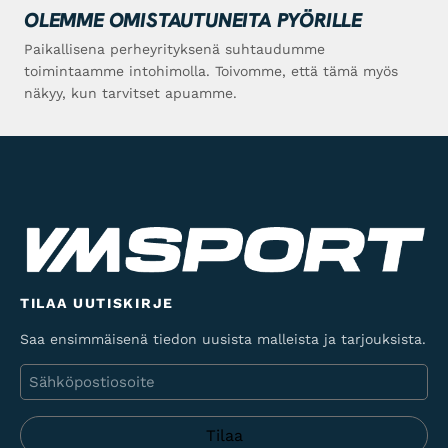
OLEMME OMISTAUTUNEITA PYÖRILLE
Paikallisena perheyrityksenä suhtaudumme
toimintaamme intohimolla. Toivomme, että tämä myös
näkyy, kun tarvitset apuamme.
TILAA UUTISKIRJE
Saa ensimmäisenä tiedon uusista malleista ja tarjouksista.
Sähköposti