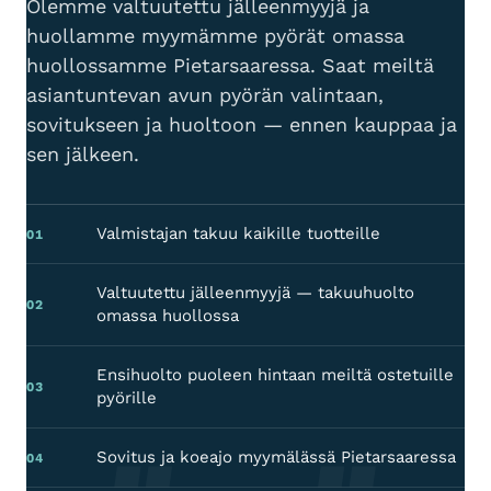
Olemme valtuutettu jälleenmyyjä ja
huollamme myymämme pyörät omassa
huollossamme Pietarsaaressa. Saat meiltä
asiantuntevan avun pyörän valintaan,
sovitukseen ja huoltoon — ennen kauppaa ja
sen jälkeen.
Valmistajan takuu kaikille tuotteille
01
Valtuutettu jälleenmyyjä — takuuhuolto
02
omassa huollossa
Ensihuolto puoleen hintaan meiltä ostetuille
03
pyörille
Sovitus ja koeajo myymälässä Pietarsaaressa
04