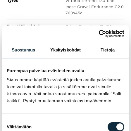
Tyres
Vittoria Terreno T30 fine
loose Gravel Endurance G2.0
700x45c
Front Wheel Axle
Orbea Thru Axle 12x100mm
M12xP1 Hollow
Rear Wheel Axle
Orbea Thru Axle 12x142mm
Suostumus
Yksityiskohdat
Tietoja
M12xP1 Solid inner threaded
COMPONENTS
Parempaa palvelua evästeiden avulla
Sivustomme käyttää evästeitä joiden avulla palvelumme
Seatpost
SP 0.2 Carbon, 27.2mm,
toimivat toivotulla tavalla ja sisältömme ovat sinulle
Setback 20
kiinnostavia. Voit antaa suostumuksesi painamalla ”Salli
kaikki”. Pystyt muuttamaan valintojasi myöhemmin.
Saddle
Fizik Terra Argo X7
Aluminium Rail 150mm
Suostumuksen
Välttämätön
valinta
ACCESSORIES