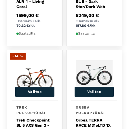
ALR 4 - Living
SL 5 - Dark
Coral
Star/Dark Web
1599,00
€
5249,00
€
Osamaksu alk.
Osamaksu alk.
70,62
€
/kk
157,80
€
/kk
Saatavilla
Saatavilla
−14 %
Valitse
Valitse
Tällä tuotteella on useampi muunnelma. Voit tehdä 
TREK
ORBEA
POLKUPYÖRÄT
POLKUPYÖRÄT
Trek Checkpoint
Orbea TERRA
SL 5 AXS Gen 3 -
RACE M31eLTD 1X