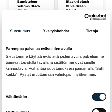
Bumblebee
Black-Splash
Yellow-Black
Olive Green
(Matt)
(Matt)
Alkuperäinen hinta oli: 5999,00 €.
Nykyinen hinta on: 3799,00 €.
Alkuperäinen hinta oli:
Nykyinen hinta on: 389
5999,00
€
6199,00
€
3799,00
€
3890,00
€
Osamaksu alk.
Osamaksu alk.
Suostumus
Yksityiskohdat
Tietoja
114,52
€
/kk
117,05
€
/kk
Saatavilla
Saatavilla
Parempaa palvelua evästeiden avulla
Sivustomme käyttää evästeitä joiden avulla palvelumme
−20 %
−20 %
toimivat toivotulla tavalla ja sisältömme ovat sinulle
kiinnostavia. Voit antaa suostumuksesi painamalla ”Salli
kaikki”. Pystyt muuttamaan valintojasi myöhemmin.
Valitse
Valitse
Suostumuksen
Tällä tuotteella on useampi muunnelma. Voit tehd
Tällä tuotteella on usea
Välttämätön
valinta
ORBEA
ORBEA
POLKUPYÖRÄT
POLKUPYÖRÄT