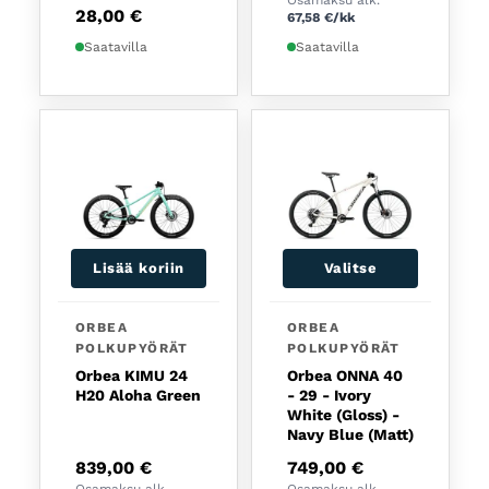
28,00
€
67,58
€
/kk
Saatavilla
Saatavilla
Lisää koriin
Valitse
Tällä tuotteella on usea
ORBEA
ORBEA
POLKUPYÖRÄT
POLKUPYÖRÄT
Orbea KIMU 24
Orbea ONNA 40
H20 Aloha Green
- 29 - Ivory
White (Gloss) -
Navy Blue (Matt)
839,00
€
749,00
€
Osamaksu alk.
Osamaksu alk.