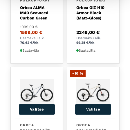
POLKUPYÖRÄT
POLKUPYÖRÄT
Orbea ALMA
Orbea OIZ H10
M40 Seaweed
Armor Black
Carbon Green
(Matt-Gloss)
Alkuperäinen hinta oli: 1999,00 €.
Nykyinen hinta on: 1599,00 €.
1999,00
€
1599,00
€
3249,00
€
Osamaksu alk.
Osamaksu alk.
70,62
€
/kk
99,25
€
/kk
Saatavilla
Saatavilla
−10 %
Valitse
Valitse
Tällä tuotteella on useampi muunnelma. Voit tehd
Tällä tuotteella on usea
ORBEA
ORBEA