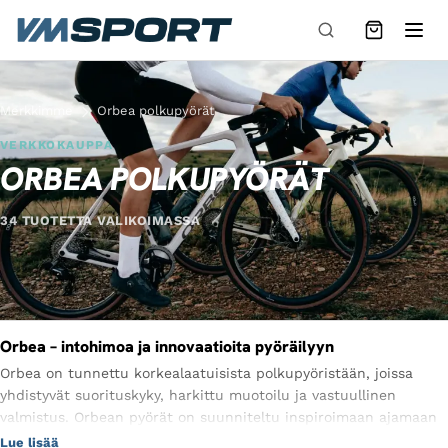
Siirry sisältöön
Merkkimme
Orbea polkupyörät
VERKKOKAUPPA
ORBEA POLKUPYÖRÄT
34 TUOTETTA VALIKOIMASSA
Orbea – intohimoa ja innovaatioita pyöräilyyn
Orbea on tunnettu korkealaatuisista polkupyöristään, joissa
yhdistyvät suorituskyky, harkittu muotoilu ja vastuullinen
valmistus. Orbean pyörät on suunniteltu inspiroimaan ajamaan
enemmän ja nauttimaan pyöräilystä kaikissa olosuhteissa.
Lue lisää