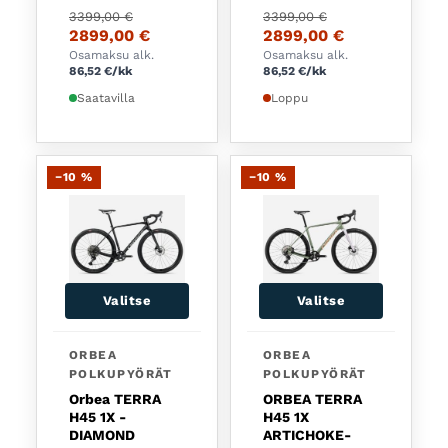
Alkuperäinen hinta oli: 3399,00 €.
Nykyinen hinta on: 2899,00 €.
Alkuperäinen hinta oli:
Nykyinen hinta on: 289
3399,00
€
3399,00
€
2899,00
€
2899,00
€
Osamaksu alk.
Osamaksu alk.
86,52
€
/kk
86,52
€
/kk
Saatavilla
Loppu
−10 %
−10 %
Valitse
Valitse
Tällä tuotteella on useampi muunnelma. Voit tehd
Tällä tuotteella on usea
ORBEA
ORBEA
POLKUPYÖRÄT
POLKUPYÖRÄT
Orbea TERRA
ORBEA TERRA
H45 1X -
H45 1X
DIAMOND
ARTICHOKE-