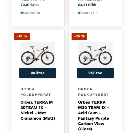
70,91
€
/kk
63,41
€
/kk
Saatavilla
Saatavilla
−15 %
−15 %
Valitse
Valitse
Tällä tuotteella on useampi muunnelma. Voit tehd
ORBEA
ORBEA
POLKUPYÖRÄT
POLKUPYÖRÄT
Orbea TERRA M
Orbea TERRA
30TEAM 1X -
M30 TEAM 1X -
Nickel - Met
Acid Gum -
Cinnamon (Matt)
Fantasy Purple
Carbon View
(Gloss)