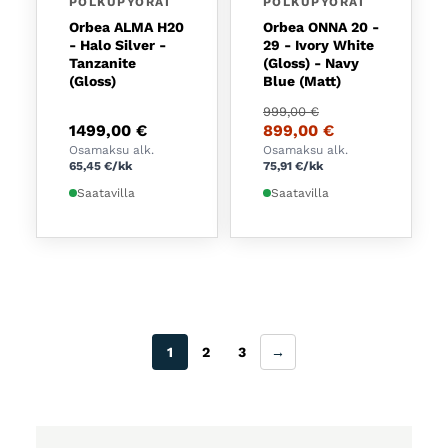
POLKUPYÖRÄT
POLKUPYÖRÄT
Orbea ALMA H20
Orbea ONNA 20 -
- Halo Silver -
29 - Ivory White
Tanzanite
(Gloss) - Navy
(Gloss)
Blue (Matt)
Alkuperäinen hinta oli:
Nykyinen hinta on: 899
999,00
€
1499,00
€
899,00
€
Osamaksu alk.
Osamaksu alk.
65,45
€
/kk
75,91
€
/kk
Saatavilla
Saatavilla
1
2
3
→