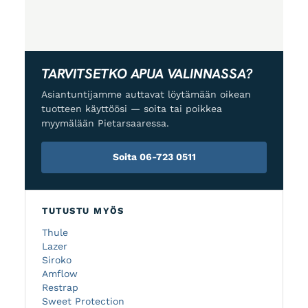
TARVITSETKO APUA VALINNASSA?
Asiantuntijamme auttavat löytämään oikean
tuotteen käyttöösi — soita tai poikkea
myymälään Pietarsaaressa.
Soita 06-723 0511
TUTUSTU MYÖS
Thule
Lazer
Siroko
Amflow
Restrap
Sweet Protection