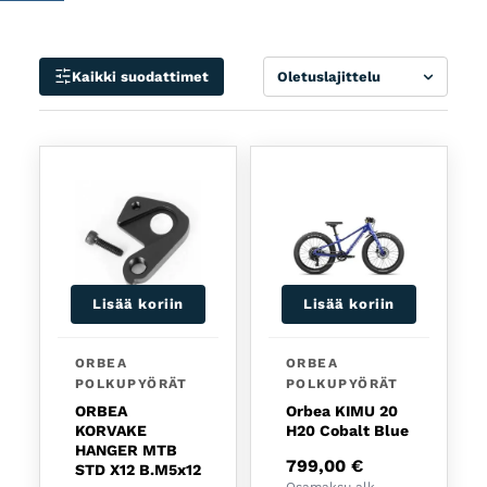
Valikoimasta löydät Orbean
maantiepyörät
,
gravelpyörät
,
maastopyörät
ja
sähköpyörät
eri ajotyyleihin ja
Lajittele
käyttötarkoituksiin.
Kaikki suodattimet
Lisää koriin
Lisää koriin
ORBEA
ORBEA
POLKUPYÖRÄT
POLKUPYÖRÄT
ORBEA
Orbea KIMU 20
KORVAKE
H20 Cobalt Blue
HANGER MTB
799,00
€
STD X12 B.M5x12
Osamaksu alk.