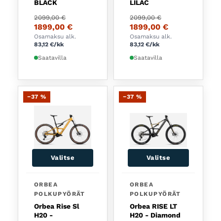
BLACK
LILAC
Alkuperäinen hinta oli: 2099,00 €.
Nykyinen hinta on: 1899,00 €.
Alkuperäinen hinta oli:
Nykyinen hinta on: 189
2099,00
€
2099,00
€
1899,00
€
1899,00
€
Osamaksu alk.
Osamaksu alk.
83,12
€
/kk
83,12
€
/kk
Saatavilla
Saatavilla
−37 %
−37 %
Valitse
Valitse
Tällä tuotteella on useampi muunnelma. Voit tehd
Tällä tuotteella on usea
ORBEA
ORBEA
POLKUPYÖRÄT
POLKUPYÖRÄT
Orbea Rise Sl
Orbea RISE LT
H20 -
H20 - Diamond