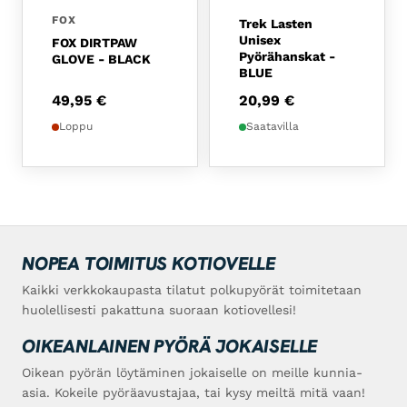
FOX
Trek Lasten
Unisex
FOX DIRTPAW
Pyörähanskat -
GLOVE - BLACK
BLUE
49,95
€
20,99
€
Loppu
Saatavilla
NOPEA TOIMITUS KOTIOVELLE
Kaikki verkkokaupasta tilatut polkupyörät toimitetaan
huolellisesti pakattuna suoraan kotiovellesi!
OIKEANLAINEN PYÖRÄ JOKAISELLE
Oikean pyörän löytäminen jokaiselle on meille kunnia-
asia. Kokeile pyöräavustajaa, tai kysy meiltä mitä vaan!