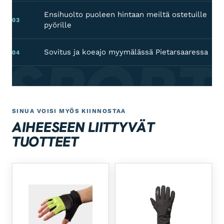
Ensihuolto puoleen hintaan meiltä ostetuille
03
pyörille
 SPORT
Sovitus ja koeajo myymälässä Pietarsaaressa
04
SINUA VOISI MYÖS KIINNOSTAA
AIHEESEEN LIITTYVÄT
TUOTTEET