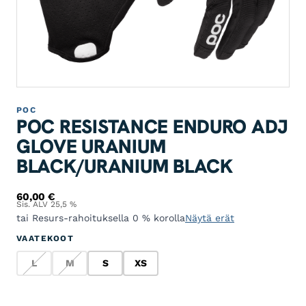
POC
POC RESISTANCE ENDURO ADJ
GLOVE URANIUM
BLACK/URANIUM BLACK
60,00
€
Sis. ALV 25,5 %
tai Resurs-rahoituksella 0 % korolla
Näytä erät
VAATEKOOT
L
M
S
XS
L
M
S
XS