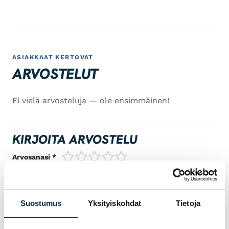
ASIAKKAAT KERTOVAT
ARVOSTELUT
Ei vielä arvosteluja — ole ensimmäinen!
KIRJOITA ARVOSTELU
1/5
2/5
3/5
4/5
5/5
Arvosanasi *
Suostumus
Yksityiskohdat
Tietoja