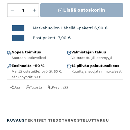
POC Resistance Enduro Adj Glove Uranium black/Ura
Lisää ostoskoriin
Matkahuollon Lähellä -paketti
6,90
€
Postipaketti
7,90
€
Nopea toimitus
Valmistajan takuu
Suoraan kotiovellesi
Valtuutettu jälleenmyyjä
Ensihuolto −50 %
14 päivän palautusoikeus
Meiltä ostetuille: pyörät 60 €,
Kuluttajansuojalain mukaisesti
sähköpyörät 80 €
Jaa
Tulosta
Kysy lisää
KUVAUS
TEKNISET TIEDOT
ARVOSTELUT
TAKUU