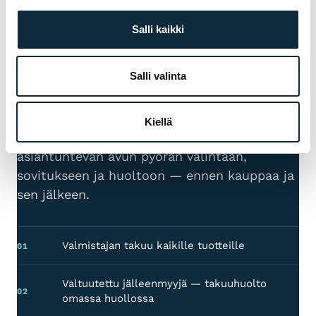
Salli kaikki
TAKUU & PALVELU
MIKSI VM SPORT?
Salli valinta
Olemme valtuutettu jälleenmyyjä ja
huollamme myymämme pyörät omassa
Kiellä
huollossamme Pietarsaaressa. Saat meiltä
asiantuntevan avun pyörän valintaan,
sovitukseen ja huoltoon — ennen kauppaa ja
sen jälkeen.
Valmistajan takuu kaikille tuotteille
01
Valtuutettu jälleenmyyjä — takuuhuolto
02
omassa huollossa