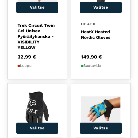
Valitse
Valitse
Tällä tuotteella on usea
HEATX
Trek Circuit Twin
Gel Unisex
HeatX Heated
Pyöräilyhanska -
Nordic Gloves
VISIBILITY
YELLOW
32,99
€
149,90
€
Loppu
Saatavilla
Valitse
Valitse
Tällä tuotteella on usea