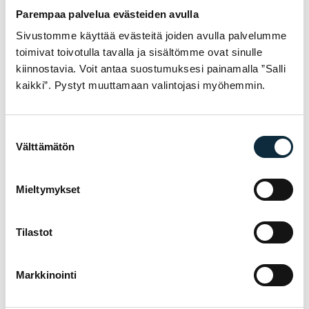
Parempaa palvelua evästeiden avulla
Sivustomme käyttää evästeitä joiden avulla palvelumme
toimivat toivotulla tavalla ja sisältömme ovat sinulle
kiinnostavia. Voit antaa suostumuksesi painamalla ”Salli
kaikki”. Pystyt muuttamaan valintojasi myöhemmin.
Suostumuksen
Välttämätön
+ Lisää kuvia (max 5)
valinta
Annan VM Sportille oikeuden julkaista lähettämäni kuvat
Mieltymykset
arvostelun yhteydessä.
Tilastot
Arvostelut tarkistetaan ennen julkaisua.
Markkinointi
Lähetä arvostelu