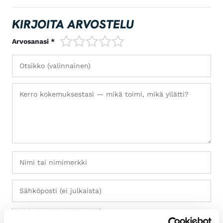
KIRJOITA ARVOSTELU
1/5
2/5
3/5
4/5
5/5
Arvosanasi *
+ Lisää kuvia (max 5)