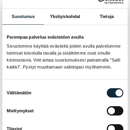
Annan VM Sportille oikeuden julkaista lähettämäni kuvat
Suostumus
Yksityiskohdat
Tietoja
arvostelun yhteydessä.
Parempaa palvelua evästeiden avulla
Arvostelut tarkistetaan ennen julkaisua.
Sivustomme käyttää evästeitä joiden avulla palvelumme
toimivat toivotulla tavalla ja sisältömme ovat sinulle
Lähetä arvostelu
kiinnostavia. Voit antaa suostumuksesi painamalla ”Salli
kaikki”. Pystyt muuttamaan valintojasi myöhemmin.
Suostumuksen
TAKUU & PALVELU
Välttämätön
valinta
MIKSI VM SPORT?
Olemme valtuutettu jälleenmyyjä ja
Mieltymykset
huollamme myymämme pyörät omassa
huollossamme Pietarsaaressa. Saat meiltä
Tilastot
asiantuntevan avun pyörän valintaan,