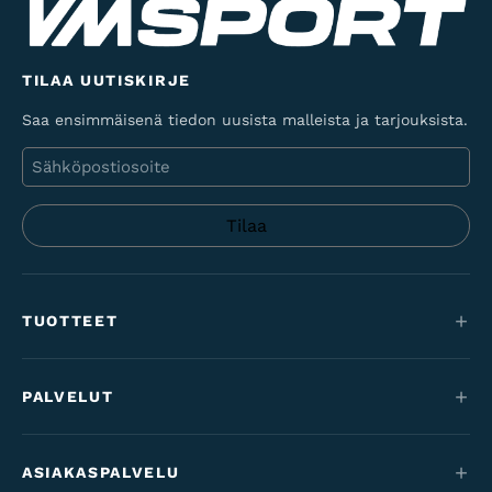
TILAA UUTISKIRJE
Saa ensimmäisenä tiedon uusista malleista ja tarjouksista.
Sähköposti
TUOTTEET
Maastopyörät
PALVELUT
Sähköpyörät
Huolto
Maantie & gravel
ASIAKASPALVELU