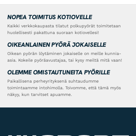
NOPEA TOIMITUS KOTIOVELLE
Kaikki verkkokaupasta tilatut polkupyörät toimitetaan
huolellisesti pakattuna suoraan kotiovellesi!
OIKEANLAINEN PYÖRÄ JOKAISELLE
Oikean pyörän löytäminen jokaiselle on meille kunnia-
asia. Kokeile pyöräavustajaa, tai kysy meiltä mitä vaan!
OLEMME OMISTAUTUNEITA PYÖRILLE
Paikallisena perheyrityksenä suhtaudumme
toimintaamme intohimolla. Toivomme, että tämä myös
näkyy, kun tarvitset apuamme.