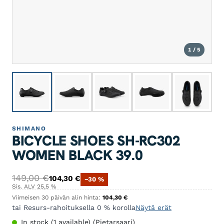
1 / 5
SHIMANO
BICYCLE SHOES SH-RC302
WOMEN BLACK 39.0
Alkuperäinen hinta oli: 149,00 €.
Nykyinen hinta on: 104,30 €.
149,00
€
104,30
€
−30 %
Sis. ALV 25,5 %
Viimeisen 30 päivän alin hinta:
104,30
€
tai Resurs-rahoituksella 0 % korolla
Näytä erät
In stock (1 available) (Pietarsaari)