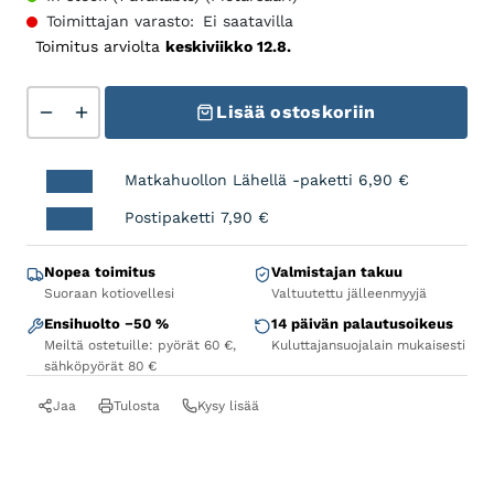
Toimittajan varasto:
Ei saatavilla
Toimitus arviolta
keskiviikko 12.8.
Bicycle Shoes SH-RC302 Women Black 39.0 määrä
Lisää ostoskoriin
Matkahuollon Lähellä -paketti
6,90
€
Postipaketti
7,90
€
Nopea toimitus
Valmistajan takuu
Suoraan kotiovellesi
Valtuutettu jälleenmyyjä
Ensihuolto −50 %
14 päivän palautusoikeus
Meiltä ostetuille: pyörät 60 €,
Kuluttajansuojalain mukaisesti
sähköpyörät 80 €
Jaa
Tulosta
Kysy lisää