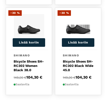
−30 %
−30 %
Lisää koriin
Lisää koriin
SHIMANO
SHIMANO
Bicycle Shoes SH-
Bicycle Shoes SH-
RC302 Women
RC302 Black Wide
Black 38.0
45.0
Alkuperäinen hinta oli: 149,00 €.
Nykyinen hinta on: 104,30 €.
Alkuperäinen hinta oli:
Nykyinen hinta on: 104
104,30
€
104,30
€
149,00
€
149,00
€
Saatavilla
Saatavilla