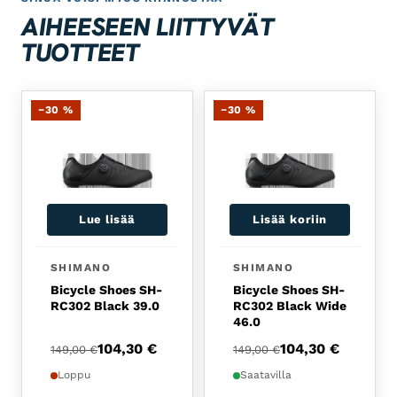
AIHEESEEN LIITTYVÄT
TUOTTEET
−30 %
−30 %
Lue lisää
Lisää koriin
SHIMANO
SHIMANO
Bicycle Shoes SH-
Bicycle Shoes SH-
RC302 Black 39.0
RC302 Black Wide
46.0
Alkuperäinen hinta oli: 149,00 €.
Nykyinen hinta on: 104,30 €.
Alkuperäinen hinta oli:
Nykyinen hinta on: 104
104,30
€
104,30
€
149,00
€
149,00
€
Loppu
Saatavilla