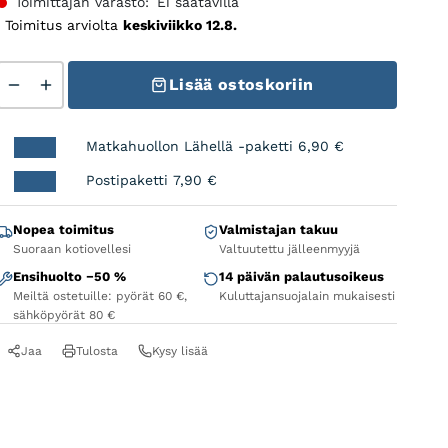
Toimittajan varasto:
Ei saatavilla
Toimitus arviolta
keskiviikko 12.8.
Siri - Transparent Grey / Silver Mirror määrä
Lisää ostoskoriin
Matkahuollon Lähellä -paketti
6,90
€
Postipaketti
7,90
€
Nopea toimitus
Valmistajan takuu
Suoraan kotiovellesi
Valtuutettu jälleenmyyjä
Ensihuolto −50 %
14 päivän palautusoikeus
Meiltä ostetuille: pyörät 60 €,
Kuluttajansuojalain mukaisesti
sähköpyörät 80 €
Jaa
Tulosta
Kysy lisää