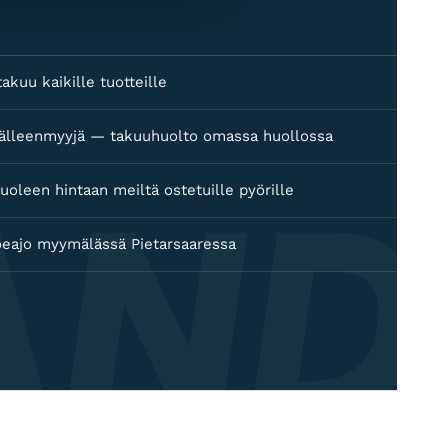
akuu kaikille tuotteille
 jälleenmyyjä — takuuhuolto omassa huollossa
AND
uoleen hintaan meiltä ostetuille pyörille
oeajo myymälässä Pietarsaaressa