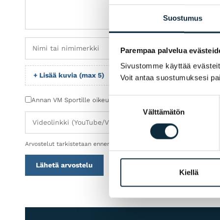
Suostumus
Parempaa palvelua evästeid
Sivustomme käyttää evästeitä 
+ Lisää kuvia (max 5)
Voit antaa suostumuksesi pai
Suostumuksen
Annan VM Sportille oikeuden julkaista lähettämäni kuvat arv
Välttämätön
valinta
Arvostelut tarkistetaan ennen julkaisua.
Lähetä arvostelu
Kiellä