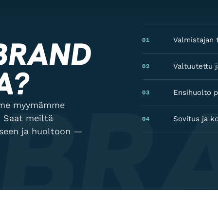
 BRAND
Valmistajan t
01
Valtuutettu
02
A?
 BR
Ensihuolto p
03
lamme myymämme
 Saat meiltä
Sovitus ja k
04
kseen ja huoltoon —