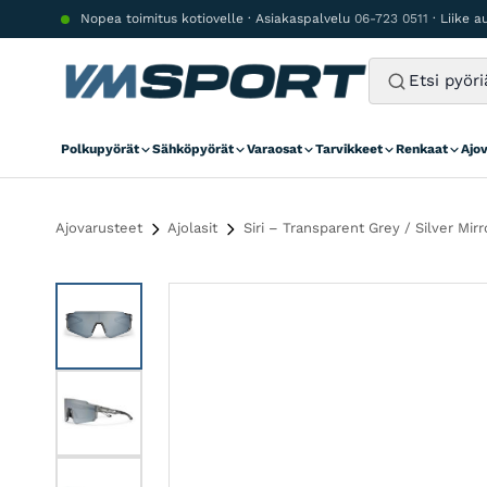
Siirry sisältöön
Nopea toimitus kotiovelle · Asiakaspalvelu
06-723 0511
· Liike 
Polkupyörät
Sähköpyörät
Varaosat
Tarvikkeet
Renkaat
Ajo
Ajovarusteet
Ajolasit
Siri – Transparent Grey / Silver Mirr