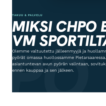
TAKUU & PALVELU
MIKSI CHPO
VM SPORTILT
PO
Olemme valtuutettu jälleenmyyjä ja huol
pyörät omassa huollossamme Pietarsaaressa.
asiantuntevan avun pyörän valintaan, sovitu
ennen kauppaa ja sen jälkeen.