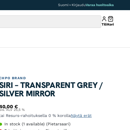
Suomi
Kirjaudu
Varaa huoltoaika
Tili
Kori
CHPO BRAND
SIRI – TRANSPARENT GREY /
SILVER MIRROR
40,00
€
Sis. ALV 25,5 %
tai Resurs-rahoituksella 0 % korolla
Näytä erät
In stock (1 available) (Pietarsaari)