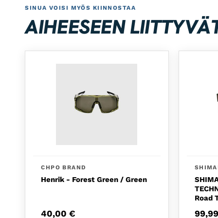
SINUA VOISI MYÖS KIINNOSTAA
AIHEESEEN LIITTYVÄ
CHPO BRAND
SHIM
Henrik - Forest Green / Green
SHIMA
TECHN
Road T
40,00
€
99,9