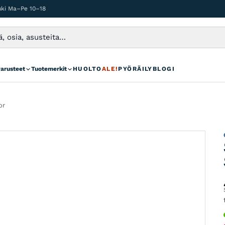
auki Ma–Pe 10–18
varusteet
Tuotemerkit
HUOLTO
ALE!
PYÖRÄILYBLOGI
or