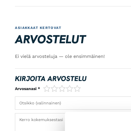
ASIAKKAAT KERTOVAT
ARVOSTELUT
Ei vielä arvosteluja — ole ensimmäinen!
KIRJOITA ARVOSTELU
1/5
2/5
3/5
4/5
5/5
Arvosanasi *