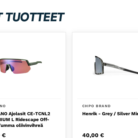
T TUOTTEET
ANO
CHPO BRAND
NO Ajolasit CE-TCNL2
Henrik - Grey / Silver Mi
IUM L Ridescape Off-
umma oliivinvihreä
9
€
40,00
€