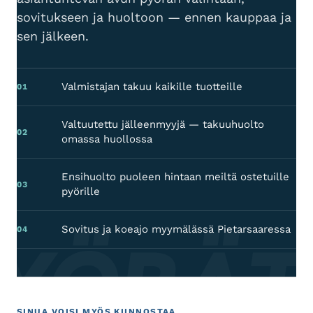
sovitukseen ja huoltoon — ennen kauppaa ja
sen jälkeen.
Valmistajan takuu kaikille tuotteille
01
Valtuutettu jälleenmyyjä — takuuhuolto
02
omassa huollossa
Ensihuolto puoleen hintaan meiltä ostetuille
03
pyörille
Sovitus ja koeajo myymälässä Pietarsaaressa
PYÖRÄT
04
SINUA VOISI MYÖS KIINNOSTAA