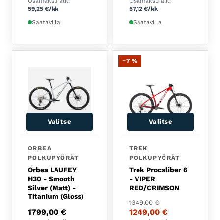
Osamaksu alk.
Osamaksu alk.
59,25
€
/kk
57,12
€
/kk
Saatavilla
Saatavilla
−7 %
Valitse
Valitse
ORBEA
TREK
POLKUPYÖRÄT
POLKUPYÖRÄT
Orbea LAUFEY
Trek Procaliber 6
H30 - Smooth
- VIPER
Silver (Matt) -
RED/CRIMSON
Titanium (Gloss)
Alkuperäinen hinta oli:
Nykyinen hinta on: 124
1349,00
€
1799,00
€
1249,00
€