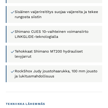
Sisäinen vaijerireititys suojaa vaijereita ja tekee
rungosta siistin
Shimano CUES 10-vaihteinen voimansiirto
LINKGLIDE-teknologialla
Tehokkaat Shimano MT200 hydrauliset
levyjarrut
RockShox Judy joustohaarukka, 100 mm jousto
ja lukitusmahdollisuus
TEKNIIKKA LÄHEMMÄS