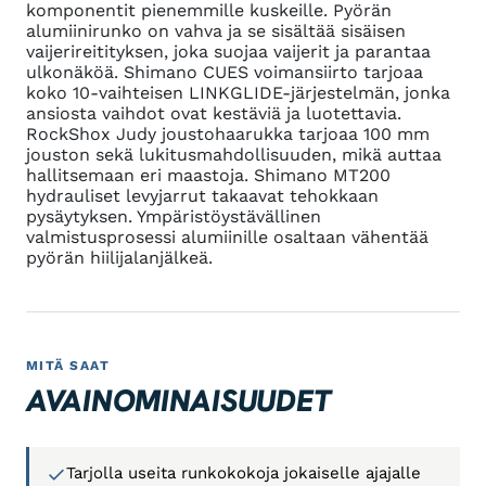
komponentit pienemmille kuskeille. Pyörän
alumiinirunko on vahva ja se sisältää sisäisen
vaijerireitityksen, joka suojaa vaijerit ja parantaa
ulkonäköä. Shimano CUES voimansiirto tarjoaa
koko 10-vaihteisen LINKGLIDE-järjestelmän, jonka
ansiosta vaihdot ovat kestäviä ja luotettavia.
RockShox Judy joustohaarukka tarjoaa 100 mm
jouston sekä lukitusmahdollisuuden, mikä auttaa
hallitsemaan eri maastoja. Shimano MT200
hydrauliset levyjarrut takaavat tehokkaan
pysäytyksen. Ympäristöystävällinen
valmistusprosessi alumiinille osaltaan vähentää
pyörän hiilijalanjälkeä.
MITÄ SAAT
AVAINOMINAISUUDET
Tarjolla useita runkokokoja jokaiselle ajajalle