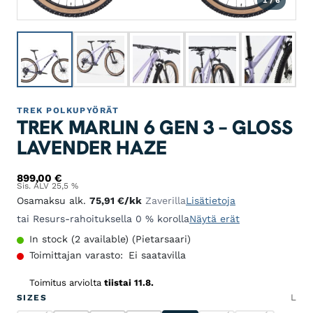
1 / 6
TREK POLKUPYÖRÄT
TREK MARLIN 6 GEN 3 – GLOSS
LAVENDER HAZE
899,00
€
Sis. ALV 25,5 %
Osamaksu alk.
75,91
€
/kk
Zaverilla
Lisätietoja
tai Resurs-rahoituksella 0 % korolla
Näytä erät
In stock (2 available) (Pietarsaari)
Toimittajan varasto:
Ei saatavilla
Toimitus arviolta
tiistai 11.8.
L
SIZES