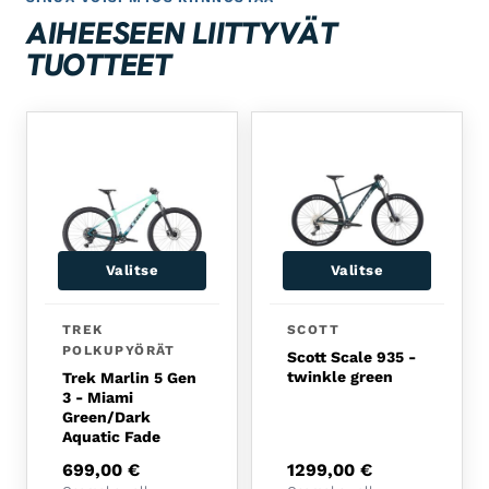
AIHEESEEN LIITTYVÄT
TUOTTEET
Valitse
Valitse
Tällä tuotteella on useampi muunnelma. Voit tehdä 
Tällä tuotteella on usea
TREK
SCOTT
POLKUPYÖRÄT
Scott Scale 935 -
twinkle green
Trek Marlin 5 Gen
3 - Miami
Green/Dark
Aquatic Fade
699,00
€
1299,00
€