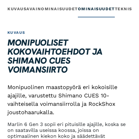
KUVAUS
AVAINOMINAISUUDET
OMINAISUUDET
TEKNISET
KUVAUS
MONIPUOLISET
KOKOVAIHTOEHDOT JA
SHIMANO CUES
VOIMANSIIRTO
Monipuolinen maastopyörä eri kokoisille
ajajille, varustettu Shimano CUES 10-
vaihteisella voimansiirrolla ja RockShox
joustohaarukalla.
Marlin 6 Gen 3 sopii eri pituisille ajajille, koska se
on saatavilla useissa koossa, joissa on
optimaalinen kiekon koko ja säädettävät