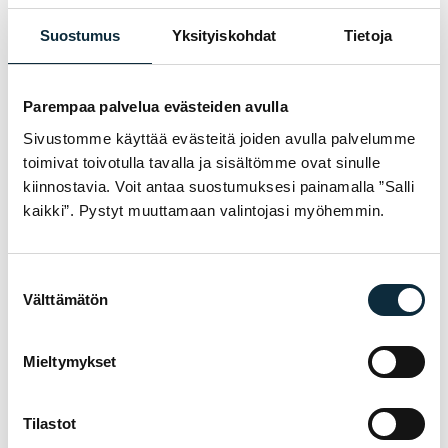
Vaihtaja
Shimano U6000, 10
Suostumus
Yksityiskohdat
Tietoja
vaihdetta
OSAT
Parempaa palvelua evästeiden avulla
Sivustomme käyttää evästeitä joiden avulla palvelumme
Ohjainlaakeri
Puoli-integroitu, 1 1/8″
toimivat toivotulla tavalla ja sisältömme ovat sinulle
kiinnostavia. Voit antaa suostumuksesi painamalla ”Salli
Ohjainkannatin
Array
kaikki”. Pystyt muuttamaan valintojasi myöhemmin.
Ohjaustanko
Array
Suostumuksen
Satula
Bontrager Verse Short,
Välttämätön
valinta
kiskot ruostumatonta
terästä
Mieltymykset
Jarrulevy
Array
Kädensijat
Trek Line Comp, nylon,
Tilastot
lukittuvat