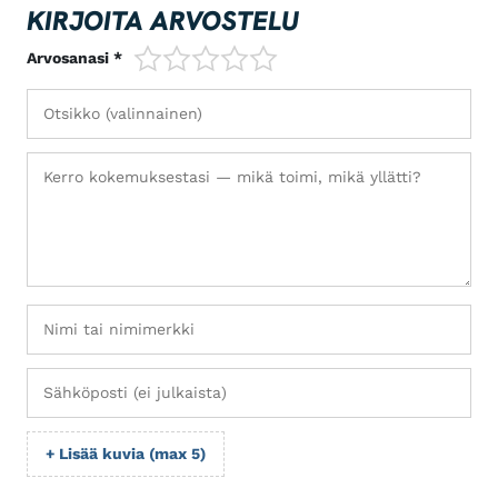
KIRJOITA ARVOSTELU
1/5
2/5
3/5
4/5
5/5
Arvosanasi *
+ Lisää kuvia (max 5)