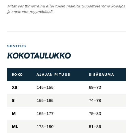
Mitat senttimetreinä ellei toisin mainita. Suosittelemme koeajoa
ja sovitusta myymälässä.
SOVITUS
KOKOTAULUKKO
KOKO
AJAJAN PITUUS
SISÄSAUMA
XS
145–155
69–73
S
155–165
74–78
M
165–177
79–83
ML
173–180
81–86