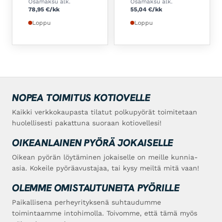
Osamaksu alk.
Osamaksu alk.
78,95
€
/kk
55,04
€
/kk
Loppu
Loppu
NOPEA TOIMITUS KOTIOVELLE
Kaikki verkkokaupasta tilatut polkupyörät toimitetaan
huolellisesti pakattuna suoraan kotiovellesi!
OIKEANLAINEN PYÖRÄ JOKAISELLE
Oikean pyörän löytäminen jokaiselle on meille kunnia-
asia. Kokeile pyöräavustajaa, tai kysy meiltä mitä vaan!
OLEMME OMISTAUTUNEITA PYÖRILLE
Paikallisena perheyrityksenä suhtaudumme
toimintaamme intohimolla. Toivomme, että tämä myös