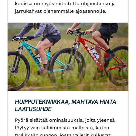
kooissa on myös mitoitettu ohjaustanko ja
jarrukahvat pienemmälle ajoasennolle.
HUIPPUTEKNIIKKAA, MAHTAVA HINTA-
LAATUSUHDE
Pyörä sisältää ominaisuuksia, joita yleensä
löytyy vain kalliimmista malleista, kuten
tyylikkään rungon, jossa vaijerit kulkevat