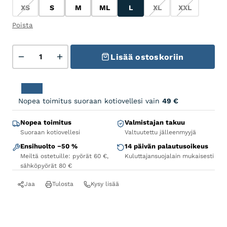
XS
S
M
ML
L
XL
XXL
XS
S
M
ML
L
XL
XXL
Poista
Trek Marlin 6 Gen 3 - Gloss Lavender Haze määrä
Lisää ostoskoriin
Nopea toimitus suoraan kotiovellesi vain
49
€
Nopea toimitus
Valmistajan takuu
Suoraan kotiovellesi
Valtuutettu jälleenmyyjä
Ensihuolto −50 %
14 päivän palautusoikeus
Meiltä ostetuille: pyörät 60 €,
Kuluttajansuojalain mukaisesti
sähköpyörät 80 €
Jaa
Tulosta
Kysy lisää