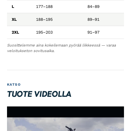
L
177–188
84–89
XL
188–195
89–91
2XL
195–203
91–97
Suosittelemme aina kokeilemaan pyörää liikkeessä — varaa
veloitukseton sovitusaika.
KATSO
TUOTE VIDEOLLA