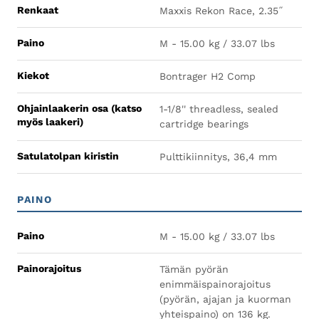
Renkaat
Maxxis Rekon Race, 2.35˝
Paino
M - 15.00 kg / 33.07 lbs
Kiekot
Bontrager H2 Comp
Ohjainlaakerin osa (katso
1-1/8'' threadless, sealed
myös laakeri)
cartridge bearings
Satulatolpan kiristin
Pulttikiinnitys, 36,4 mm
PAINO
Paino
M - 15.00 kg / 33.07 lbs
Painorajoitus
Tämän pyörän
enimmäispainorajoitus
(pyörän, ajajan ja kuorman
yhteispaino) on 136 kg.