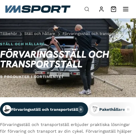
Hoppa till innehåll
Tillbehör
Ställ och hållare
Förvaringsställ och transportställ
STÄLL OCH HÅLLARE
FÖRVARINGSSTÄLL OCH
TRANSPORTSTÄLL
9 PRODUKTER I SORTIMENTET
Förvaringsställ och transportställ
Pakethållare
9
11
Förvaringsställ och transportställ erbjuder praktiska lösningar
för förvaring och transport av din cykel. Förvaringsställ hjälper