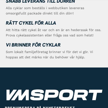
SNABB LEVERANS TILL DÖRREN
Alla cyklar som beställs i webbutiken levereras
omsorgsfullt packade direkt till din dörr!
RÄTT CYKEL FÖR ALLA
Att hitta rätt cykel åt var och en är en hederssak för oss.
Prova cykelassistenten eller fråga oss vad som helst!
VI BRINNER FÖR CYKLAR
Som lokalt familjeföretag brinner vi för det vi gör. Vi
hoppas att det märks när du behöver vår hjälp.
PRENUMERERA PÅ NYHETSBREVET