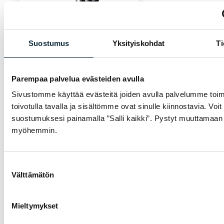
Suostumus
Yksityiskohdat
Ti
Lägg i varukorgen
THULE
Parempaa palvelua evästeiden avulla
Cykelhållare THULE
Sivustomme käyttää evästeitä joiden avulla palvelumme toim
Xpress 970, för 2 cyklar,
för bakre krok
toivotulla tavalla ja sisältömme ovat sinulle kiinnostavia. Voit
suostumuksesi painamalla ”Salli kaikki”. Pystyt muuttamaan 
105,00
€
myöhemmin.
Tillgänglig
Suostumuksen
Välttämätön
valinta
Mieltymykset