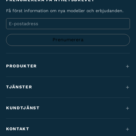
Få först information om nya modeller och erbjudanden.
E-
post
PRODUKTER
Mountainbikes
TJÄNSTER
Elcyklar
Service
Maantie & gravel
KUNDTJÄNST
Finansiering
Barncyklar
Kontakt
Cykelförmån
KONTAKT
Varaosat & tarvikkeet
Tilaus- & toimitusehdot