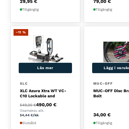
29,95
€
79,00
€
Tillgänglig
Tillgänglig
−11 %
Läs mer
Lägg i varu
XLC
MUC-OFF
XLC Azura Xtra WT VC-
MUC-OFF Disc Br
C10 Lockable and
Bolt
Det ursprungliga priset var: 549,00 €.
Det nuvarande priset är: 490,00 €.
490,00
€
549,00
€
Osamaksu alk.
34,00
€
54,44
€
/kk
Slutsåld
Tillgänglig