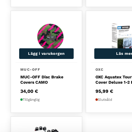
Lägg i varukorgen
Läs me
MUC-OFF
OXC
MUC-OFF Disc Brake
OXC Aquatex Tour
Covers CAMO
Cover Deluxe 1-2 
34,00
€
95,99
€
Tillgänglig
Slutsåld