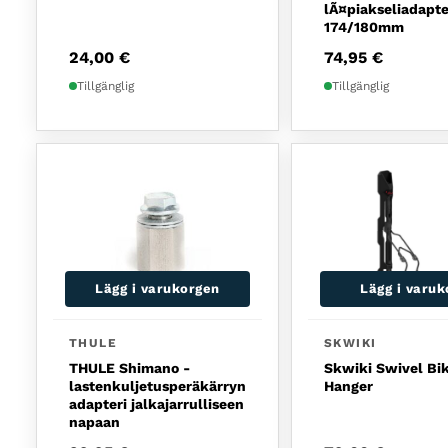
lÃ¤piakseliadapte
174/180mm
24,00
€
74,95
€
Tillgänglig
Tillgänglig
Lägg i varukorgen
Lägg i varu
THULE
SKWIKI
THULE Shimano -
Skwiki Swivel Bi
lastenkuljetusperäkärryn
Hanger
adapteri jalkajarrulliseen
napaan