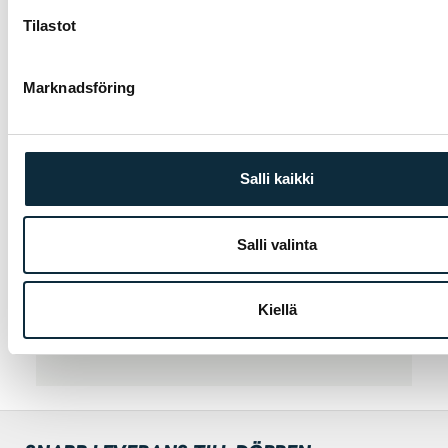
Tilastot
BEHÖVER DU HJÄLP ATT VÄLJA?
Våra experter hjälper dig hitta rätt produkt —
Marknadsföring
ring eller titta in i butiken i Jakobstad.
Ring 06-723 0511
Salli kaikki
SE ÄVEN
Salli valinta
Pakethållare
Vattenflaskor
Flaskhållare
Kiellä