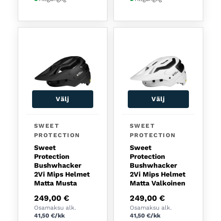
Välj
Välj
Den här produkten har flera varianter. De olika a
Den här produkten har fl
SWEET
SWEET
PROTECTION
PROTECTION
Sweet
Sweet
Protection
Protection
Bushwhacker
Bushwhacker
2Vi Mips Helmet
2Vi Mips Helmet
Matta Musta
Matta Valkoinen
249,00
€
249,00
€
Osamaksu alk.
Osamaksu alk.
41,50
€
/kk
41,50
€
/kk