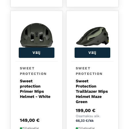
Välj
Välj
Den här produkten har flera varianter. De olika a
Den här produkten har fl
SWEET
SWEET
PROTECTION
PROTECTION
Sweet
Sweet
protection
Protection
Primer Mips
Trailblazer Mips
Helmet - White
Helmet Maze
Green
199,00
€
Osamaksu alk.
149,00
€
66,33
€
/kk
Tillgänglig
Tillgänglig