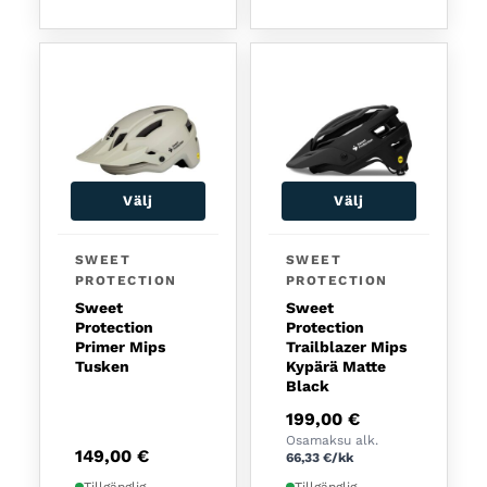
Välj
Välj
Den här produkten har flera varianter. De olika a
Den här produkten har fl
SWEET
SWEET
PROTECTION
PROTECTION
Sweet
Sweet
Protection
Protection
Primer Mips
Trailblazer Mips
Tusken
Kypärä Matte
Black
199,00
€
Osamaksu alk.
149,00
€
66,33
€
/kk
Tillgänglig
Tillgänglig