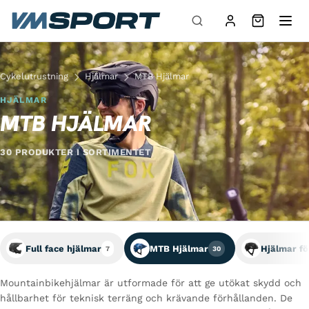
Hoppa till innehåll
Cykelutrustning
Hjälmar
MTB Hjälmar
HJÄLMAR
MTB HJÄLMAR
30 PRODUKTER I SORTIMENTET
Full face hjälmar
MTB Hjälmar
Hjälmar fö
7
30
Mountainbikehjälmar är utformade för att ge utökat skydd och
hållbarhet för teknisk terräng och krävande förhållanden. De