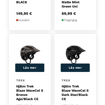
BLACK
Matte Mint
Green Uni
149,95
€
69,99
€
Slutsåld
Tillgänglig
Läs mer
Läs mer
TREK
TREK
Hjälm Trek
Hjälm Trek
Blaze WaveCel S
Blaze WaveCel S
Bronze
Dark Star/Black
Age/Black CE
CE