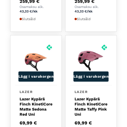
259,99
€
259,99
€
Osamaksu alk.
Osamaksu alk.
43,33
€
/kk
43,33
€
/kk
Slutsåld
Slutsåld
Lägg i varukorgen
Lägg i varukorgen
LAZER
LAZER
Lazer Kypärä
Lazer Kypärä
Finch KinetiCore
Finch KinetiCore
Matte Sedona
Matte Taffy Pink
Red Uni
Uni
69,99
€
69,99
€