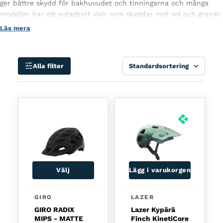
ger bättre skydd för bakhuvudet och tinningarna och många
modeller har ett avtagbart visir som skyddar mot sol och grenar.
Bra ventilation och lättviktskonstruktion ger komfort även under
Läs mera
långa turer.
Sortera
Alla filter
Välj
Lägg i varukorgen
GIRO
LAZER
GIRO RADIX
Lazer Kypärä
MIPS - MATTE
Finch KinetiCore