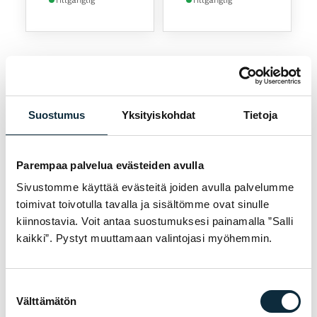
1
2
→
Suostumus
Yksityiskohdat
Tietoja
Parempaa palvelua evästeiden avulla
Sivustomme käyttää evästeitä joiden avulla palvelumme
toimivat toivotulla tavalla ja sisältömme ovat sinulle
Mountainbike-hjälmar - maximalt skydd för
kiinnostavia. Voit antaa suostumuksesi painamalla ”Salli
krävande terrängkörning
kaikki”. Pystyt muuttamaan valintojasi myöhemmin.
Mountainbike ställer höga krav på både
cyklisten och utrustningen, och hjälmen är en
Suostumuksen
Välttämätön
av de viktigaste delarna av
valinta