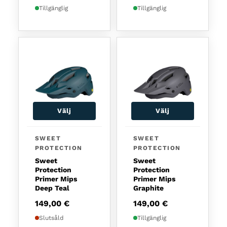
Tillgänglig
Tillgänglig
Välj
Välj
Den här produkten har fl
SWEET
SWEET
PROTECTION
PROTECTION
Sweet
Sweet
Protection
Protection
Primer Mips
Primer Mips
Deep Teal
Graphite
149,00
€
149,00
€
Slutsåld
Tillgänglig