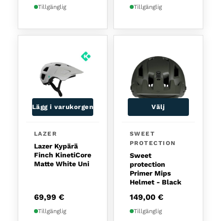
Tillgänglig
Tillgänglig
Lägg i varukorgen
Välj
Den här produkten har fl
LAZER
SWEET
PROTECTION
Lazer Kypärä
Finch KinetiCore
Sweet
Matte White Uni
protection
Primer Mips
Helmet - Black
69,99
€
149,00
€
Tillgänglig
Tillgänglig