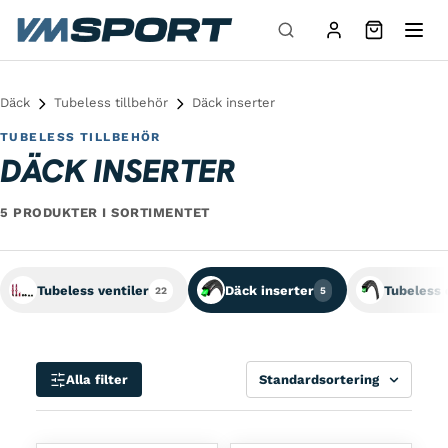
Hoppa till innehåll
Däck
Tubeless tillbehör
Däck inserter
TUBELESS TILLBEHÖR
DÄCK INSERTER
5 PRODUKTER I SORTIMENTET
Tubeless ventiler
Däck inserter
Tubeless 
22
5
Sortera
Alla filter