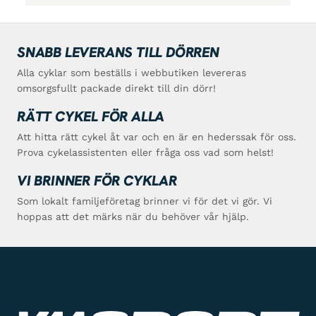
SNABB LEVERANS TILL DÖRREN
Alla cyklar som beställs i webbutiken levereras
omsorgsfullt packade direkt till din dörr!
RÄTT CYKEL FÖR ALLA
Att hitta rätt cykel åt var och en är en hederssak för oss.
Prova cykelassistenten eller fråga oss vad som helst!
VI BRINNER FÖR CYKLAR
Som lokalt familjeföretag brinner vi för det vi gör. Vi
hoppas att det märks när du behöver vår hjälp.