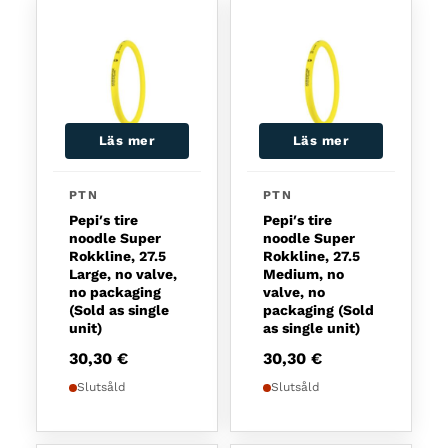
Läs mer
Läs mer
PTN
PTN
Pepi′s tire
Pepi′s tire
noodle Super
noodle Super
Rokkline, 27.5
Rokkline, 27.5
Large, no valve,
Medium, no
no packaging
valve, no
(Sold as single
packaging (Sold
unit)
as single unit)
30,30
€
30,30
€
Slutsåld
Slutsåld