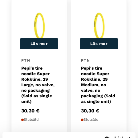
Läs mer
Läs mer
PTN
PTN
Pepi′s tire
Pepi′s tire
noodle Super
noodle Super
Rokkline, 29
Rokkline, 29
Large, no valve,
Medium, no
no packaging
valve, no
(Sold as single
packaging (Sold
unit)
as single unit)
30,30
€
30,30
€
Slutsåld
Slutsåld