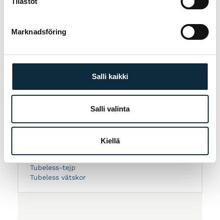
Tilastot
Marknadsföring
BEHÖVER DU HJÄLP ATT VÄLJA?
Våra experter hjälper dig hitta rätt produkt —
ring eller titta in i butiken i Jakobstad.
Salli kaikki
Ring 06-723 0511
Salli valinta
SE ÄVEN
Kiellä
Tubeless ventiler
Tubeless delar
Tubeless-tejp
Tubeless vätskor