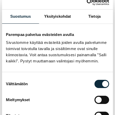
Suostumus
Yksityiskohdat
Tietoja
Parempaa palvelua evästeiden avulla
Läs mer
Sivustomme käyttää evästeitä joiden avulla palvelumme
toimivat toivotulla tavalla ja sisältömme ovat sinulle
VITTORIA
kiinnostavia. Voit antaa suostumuksesi painamalla ”Salli
Airliner Light
kaikki”. Pystyt muuttamaan valintojasi myöhemmin.
Gravel 700x37-
40
57,90
€
Suostumuksen
Slutsåld
Välttämätön
valinta
Mieltymykset