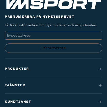
PRENUMERERA PÅ NYHETSBREVET
Få först information om nya modeller och erbjudanden.
E-
post
PRODUKTER
Mountainbikes
TJÄNSTER
Elcyklar
Service
Maantie & gravel
KUNDTJÄNST
Finansiering