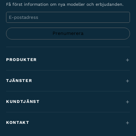
Få först information om nya modeller och erbjudanden.
E-
post
PRODUKTER
Mountainbikes
TJÄNSTER
Elcyklar
Service
Maantie & gravel
KUNDTJÄNST
Finansiering
Barncyklar
Kontakt
Cykelförmån
KONTAKT
Varaosat & tarvikkeet
Tilaus- & toimitusehdot
Vårt varumärke