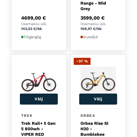
Range - Mid
Grey
4699,00
€
3599,00
€
Osamaksu alk.
Osamaksu alk.
142,52
€
/kk
108,97
€
/kk
Tillgänglig
Slutsåld
−37 %
Välj
Välj
Den här produkten har flera varianter. De olika a
Den här produkten har fl
TREK
ORBEA
Trek Rail+ 5 Gen
Orbea Rise Sl
5 800wh -
H20 -
VIPER RED
Bumblebee