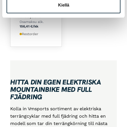
5 800wh -
Kiellä
LITHIUM GREY
5199,00
€
Osamaksu alk.
156,41
€
/kk
Restorder
HITTA DIN EGEN ELEKTRISKA
MOUNTAINBIKE MED FULL
FJÄDRING
Kolla in Vmsports sortiment av elektriska
terrängcyklar med full fjädring och hitta en
modell som tar din terrängkörning till nästa