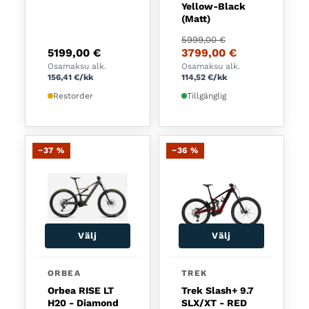
Yellow-Black
(Matt)
Det ursprungliga priset
Det nuvarande priset är
5999,00
€
5199,00
€
3799,00
€
Osamaksu alk.
Osamaksu alk.
156,41
€
/kk
114,52
€
/kk
Restorder
Tillgänglig
−37 %
−36 %
Välj
Välj
Den här produkten har flera varianter. De olika a
Den här produkten har fl
ORBEA
TREK
Orbea RISE LT
Trek Slash+ 9.7
H20 - Diamond
SLX/XT - RED