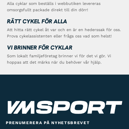
Alla cyklar som beställs i webbutiken levereras
omsorgsfullt packade direkt till din dörr!
RÄTT CYKEL FÖR ALLA
Att hitta rätt cykel åt var och en är en hederssak för oss.
Prova cykelassistenten eller fråga oss vad som helst!
VI BRINNER FÖR CYKLAR
Som lokalt familjeföretag brinner vi för det vi gör. Vi
hoppas att det märks när du behöver vår hjälp.
PRENUMERERA PÅ NYHETSBREVET