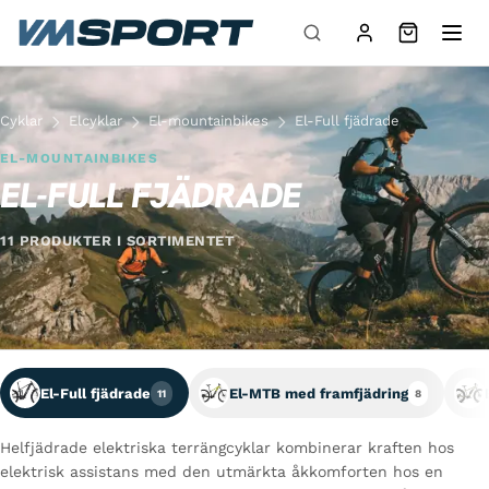
Hoppa till innehåll
Cyklar
Elcyklar
El-mountainbikes
El-Full fjädrade
EL-MOUNTAINBIKES
EL-FULL FJÄDRADE
11 PRODUKTER I SORTIMENTET
El-Full fjädrade
El-MTB med framfjädring
11
8
Helfjädrade elektriska terrängcyklar kombinerar kraften hos
elektrisk assistans med den utmärkta åkkomforten hos en