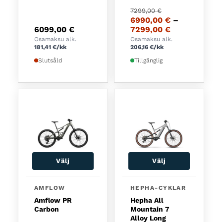
Det ursprungliga priset
Det nuvarande priset är
7299,00
€
6990,00
€
–
Prisintervall
6099,00
€
7299,00
€
Osamaksu alk.
Osamaksu alk.
181,41
€
/kk
206,16
€
/kk
Slutsåld
Tillgänglig
Välj
Välj
Den här produkten har flera varianter. De olika a
AMFLOW
HEPHA-CYKLAR
Amflow PR
Hepha All
Carbon
Mountain 7
Alloy Long