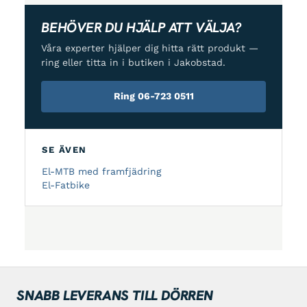
BEHÖVER DU HJÄLP ATT VÄLJA?
Våra experter hjälper dig hitta rätt produkt —
ring eller titta in i butiken i Jakobstad.
Ring 06-723 0511
SE ÄVEN
El-MTB med framfjädring
El-Fatbike
SNABB LEVERANS TILL DÖRREN