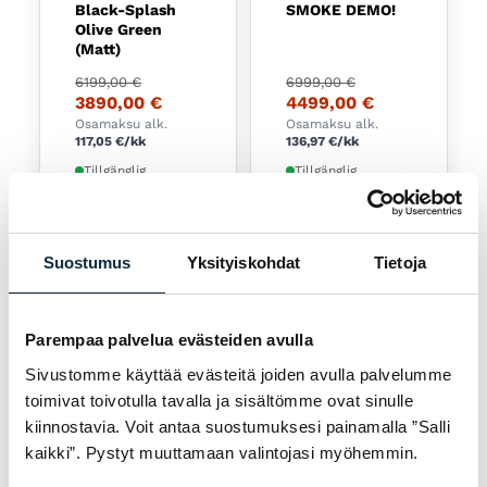
Black-Splash
SMOKE DEMO!
Olive Green
(Matt)
Det ursprungliga priset var: 6199,00 €.
Det nuvarande priset är: 3890,00 €.
Det ursprungliga priset
Det nuvarande priset ä
6199,00
€
6999,00
€
3890,00
€
4499,00
€
Osamaksu alk.
Osamaksu alk.
117,05
€
/kk
136,97
€
/kk
Tillgänglig
Tillgänglig
−17 %
Suostumus
Yksityiskohdat
Tietoja
Parempaa palvelua evästeiden avulla
Sivustomme käyttää evästeitä joiden avulla palvelumme
Välj
Välj
toimivat toivotulla tavalla ja sisältömme ovat sinulle
Den här produkten har fl
kiinnostavia. Voit antaa suostumuksesi painamalla ”Salli
AMFLOW
HEPHA-CYKLAR
kaikki”. Pystyt muuttamaan valintojasi myöhemmin.
Amflow PX
Hepha All