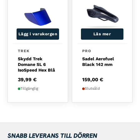
Lägg i varukorgen
Läs mer
TREK
PRO
Skydd Trek
Sadel Aerofuel
Domane SL 6
Black 142 mm
IsoSpeed Hex Blå
39,99
€
159,00
€
Tillgänglig
Slutsåld
SNABB LEVERANS TILL DÖRREN