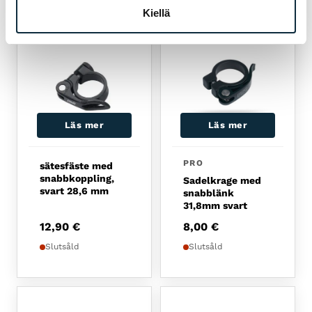
Kiellä
Läs mer
Läs mer
PRO
sätesfäste med
snabbkoppling,
Sadelkrage med
svart 28,6 mm
snabblänk
31,8mm svart
12,90
€
8,00
€
Slutsåld
Slutsåld