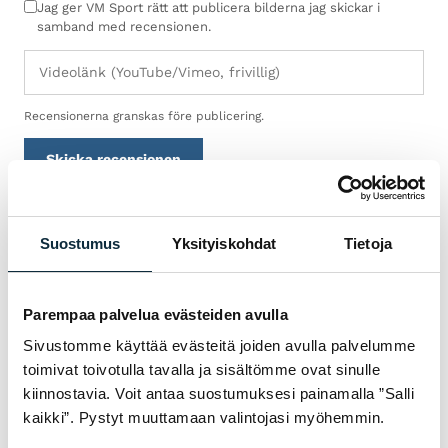
Jag ger VM Sport rätt att publicera bilderna jag skickar i
samband med recensionen.
Recensionerna granskas före publicering.
Skicka recensionen
Suostumus
Yksityiskohdat
Tietoja
GARANTI & SERVICE
VARFÖR VM SPORT?
Parempaa palvelua evästeiden avulla
Vi är auktoriserad återförsäljare och servar
Sivustomme käyttää evästeitä joiden avulla palvelumme
cyklarna vi säljer i vår egen verkstad i
toimivat toivotulla tavalla ja sisältömme ovat sinulle
Jakobstad. Hos oss får du sakkunnig hjälp
kiinnostavia. Voit antaa suostumuksesi painamalla ”Salli
med val, inpassning och service — både före
kaikki”. Pystyt muuttamaan valintojasi myöhemmin.
och efter köpet.