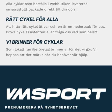
Alla cyklar som beställs i webbutiken levereras
omsorgsfullt packade direkt till din dörr!
RÄTT CYKEL FÖR ALLA
Att hitta rätt cykel åt var och en är en hederssak för oss.
Prova cykelassistenten eller fråga oss vad som helst!
VI BRINNER FÖR CYKLAR
Som lokalt familjeföretag brinner vi för det vi gör. Vi
hoppas att det märks när du behöver vår hjälp.
PRENUMERERA PÅ NYHETSBREVET