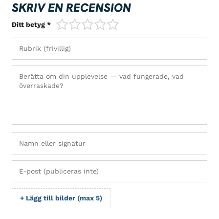
SKRIV EN RECENSION
1/5
2/5
3/5
4/5
5/5
Ditt betyg *
+ Lägg till bilder (max 5)