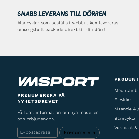
SNABB LEVERANS TILL DÖRREN
Alla cyklar som beställs i webbutiken levereras
omsorgsfullt packade direkt till din dörr!
PRODUK
Mountainbi
PRENUMERERA PÅ
Elcyklar
NYHETSBREVET
Maantie & g
Få först information om nya modeller
Barncyklar
och erbjudanden.
Varaosat & 
E-
post