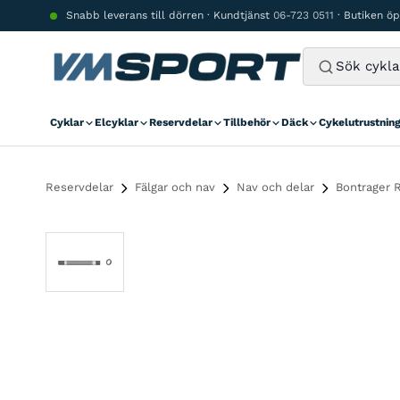
Hoppa till innehåll
Snabb leverans till dörren · Kundtjänst
06-723 0511
· Butiken ö
Cyklar
Elcyklar
Reservdelar
Tillbehör
Däck
Cykelutrustnin
Reservdelar
Fälgar och nav
Nav och delar
Bontrager R