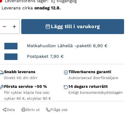
Leverantörens lager:
Ej tillgänglig
Leverans cirka
onsdag 12.8.
Hubaxle Bontrager RX-342 Axle Kit 142mm Silver Rear m
Lägg till i varukorg
Matkahuollon Lähellä -paketti
6,90
€
Postpaket
7,90
€
Snabb leverans
Tillverkarens garanti
Direkt till din dörr
Auktoriserad återförsäljare
Första service −50 %
14 dagars returrätt
För cyklar köpta hos oss:
Enligt konsumentskyddslagen
cyklar 60 €, elcyklar 80 €
Dela
Skriv ut
Fråga oss