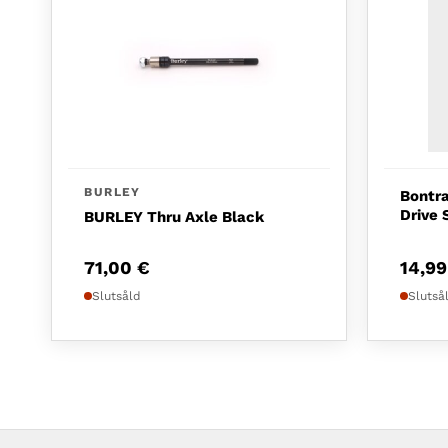
BURLEY
Bontr
Drive 
BURLEY Thru Axle Black
71,00
€
14,9
Slutsåld
Slutså