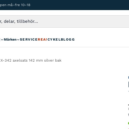
ppen må–fre 10–18
g
Märken
SERVICE
REA!
CYKELBLOGG
X-342 axelsats 142 mm silver bak