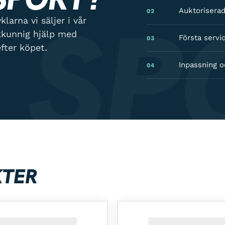
 SP
Auktoriserad
02
larna vi säljer i vår
kkunnig hjälp med
Första servic
03
fter köpet.
Inpassning o
04
KTER