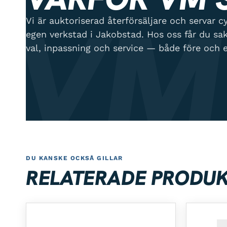
VM
Vi är auktoriserad återförsäljare och servar cyk
egen verkstad i Jakobstad. Hos oss får du sa
val, inpassning och service — både före och e
DU KANSKE OCKSÅ GILLAR
RELATERADE PRODU