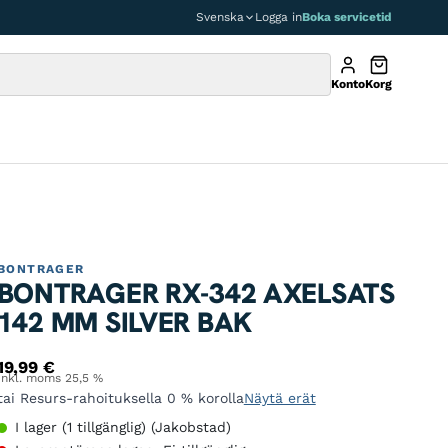
Svenska
Logga in
Boka servicetid
Konto
Korg
BONTRAGER
BONTRAGER RX-342 AXELSATS
142 MM SILVER BAK
19,99
€
Inkl. moms 25,5 %
tai Resurs-rahoituksella 0 % korolla
Näytä erät
I lager (1 tillgänglig) (Jakobstad)