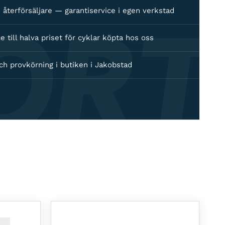
ORT
 återförsäljare — garantiservice i egen verkstad
e till halva priset för cyklar köpta hos oss
ch provkörning i butiken i Jakobstad