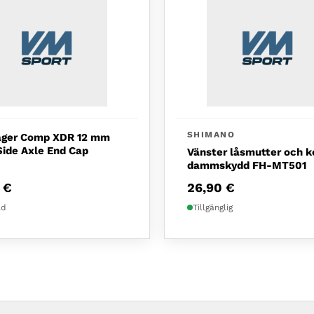
SHIMANO
ager Comp XDR 12 mm
Side Axle End Cap
Vänster låsmutter och k
dammskydd FH-MT501
9
€
26,90
€
ld
Tillgänglig