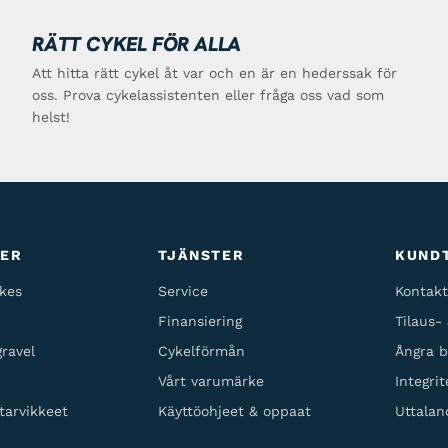
RÄTT CYKEL FÖR ALLA
Att hitta rätt cykel åt var och en är en hederssak för
oss. Prova cykelassistenten eller fråga oss vad som
helst!
TER
TJÄNSTER
KUND
kes
Service
Kontakt
Finansiering
Tilaus-
ravel
Cykelförmån
Ångra b
Vårt varumärke
Integrit
tarvikkeet
Käyttöohjeet & oppaat
Uttalan