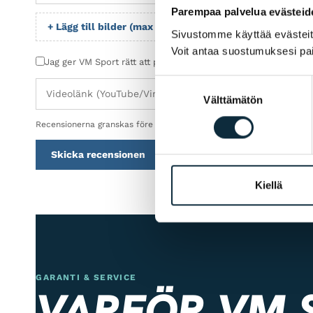
Parempaa palvelua evästeid
+ Lägg till bilder (max 5)
Sivustomme käyttää evästeitä 
Voit antaa suostumuksesi pai
Jag ger VM Sport rätt att publicera bilderna jag skickar i sa
Suostumuksen
Välttämätön
valinta
Recensionerna granskas före publicering.
Skicka recensionen
Kiellä
GARANTI & SERVICE
VARFÖR VM 