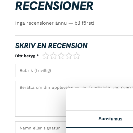
RECENSIONER
Inga recensioner ännu — bli först!
SKRIV EN RECENSION
1/5
2/5
3/5
4/5
5/5
Ditt betyg *
Suostumus