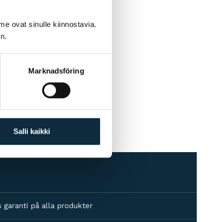
me ovat sinulle kiinnostavia.
n.
Marknadsföring
Salli kaikki
s garanti på alla produkter