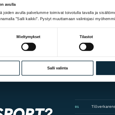
en avulla
joiden avulla palvelumme toimivat toivotulla tavalla ja sisältöm
namalla ”Salli kaikki”. Pystyt muuttamaan valintojasi myöhemmi
mband med recensionen.
Mieltymykset
Tilastot
Salli valinta
SPORT?
Tillverkaren
01