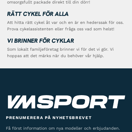
omsorgsfullt packade direkt till din dörr!
RÄTT CYKEL FÖR ALLA
Att hitta rätt cykel åt var och en är en hederssak för oss.
Prova cykelassistenten eller fråga oss vad som helst!
VI BRINNER FÖR CYKLAR
Som lokalt familjeföretag brinner vi för det vi gör. Vi
hoppas att det märks när du behöver vår hjälp.
PRENUMERERA PÅ NYHETSBREVET
Få först information om nya modeller och erbjudanden.