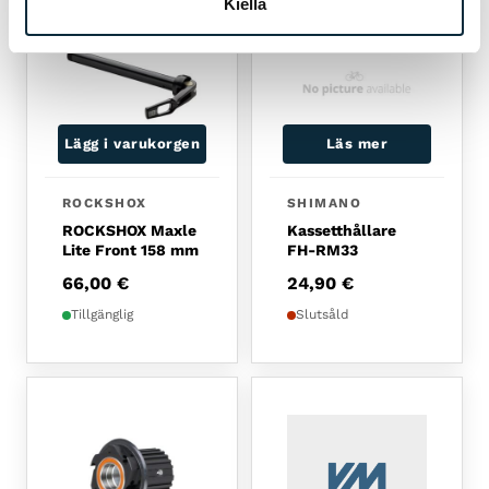
Kiellä
Lägg i varukorgen
Läs mer
ROCKSHOX
SHIMANO
ROCKSHOX Maxle
Kassetthållare
Lite Front 158 mm
FH-RM33
66,00
€
24,90
€
Tillgänglig
Slutsåld