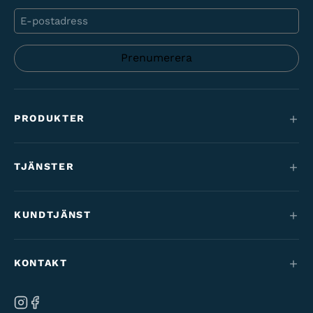
E-
post
PRODUKTER
Mountainbikes
TJÄNSTER
Elcyklar
Service
Maantie & gravel
KUNDTJÄNST
Finansiering
Barncyklar
Kontakt
Cykelförmån
KONTAKT
Varaosat & tarvikkeet
Tilaus- & toimitusehdot
Vårt varumärke
Ab Velo-Moto Oy
Ångra beställning