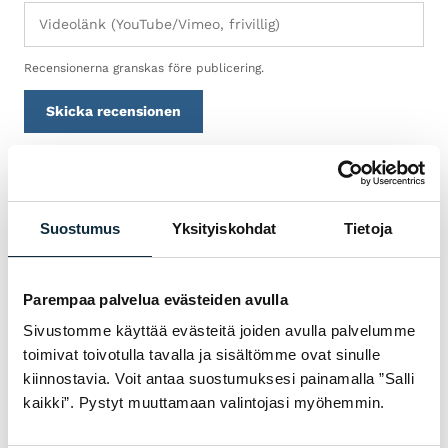
Recensionerna granskas före publicering.
Skicka recensionen
GARANTI & SERVICE
Suostumus
Yksityiskohdat
Tietoja
VARFÖR VM SPORT?
Vi är auktoriserad återförsäljare och servar
Parempaa palvelua evästeiden avulla
cyklarna vi säljer i vår egen verkstad i
Sivustomme käyttää evästeitä joiden avulla palvelumme
Jakobstad. Hos oss får du sakkunnig hjälp
toimivat toivotulla tavalla ja sisältömme ovat sinulle
med val, inpassning och service — både före
kiinnostavia. Voit antaa suostumuksesi painamalla ”Salli
och efter köpet.
kaikki”. Pystyt muuttamaan valintojasi myöhemmin.