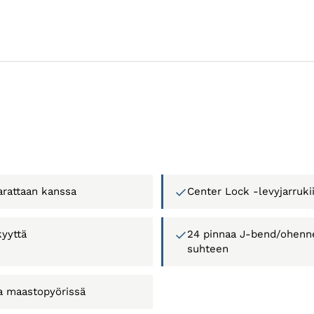
R
rattaan kanssa
Center Lock -levyjarruki
kyyttä
24 pinnaa J-bend/ohenne
suhteen
sa maastopyörissä