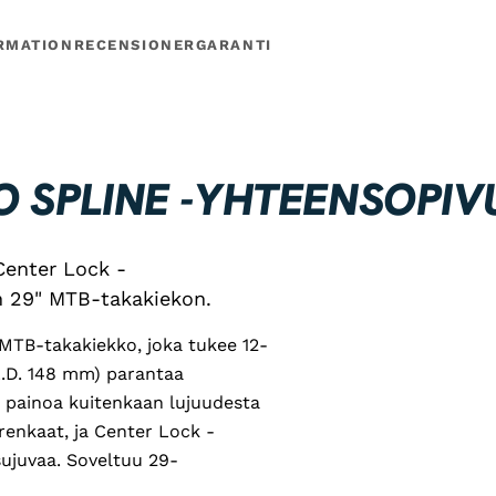
RMATION
RECENSIONER
GARANTI
O SPLINE -YHTEENSOPIV
Center Lock -
n 29" MTB-takakiekon.
MTB-takakiekko, joka tukee 12-
L.D. 148 mm) parantaa
 painoa kuitenkaan lujuudesta
 renkaat, ja Center Lock -
sujuvaa. Soveltuu 29-