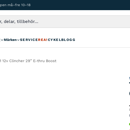
ppen må–fre 10–18
g
Märken
SERVICE
REA!
CYKELBLOGG
 12v Clincher 29” E-thru Boost