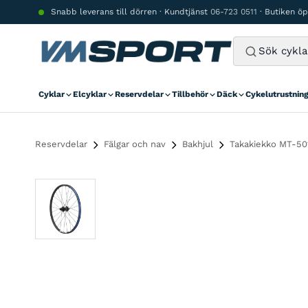
Hoppa till innehåll
Snabb leverans till dörren · Kundtjänst
06-723 0511
· Butiken ö
Cyklar
Elcyklar
Reservdelar
Tillbehör
Däck
Cykelutrustnin
Reservdelar
Fälgar och nav
Bakhjul
Takakiekko MT-501