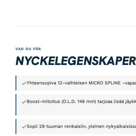
VAD DU FÅR
NYCKELEGENSKAPE
Yhteensopiva 12-vaihteisen MICRO SPLINE -vapaa
Boost-mitoitus (O.L.D. 148 mm) tarjoaa lisää jäyk
Sopii 29 tuuman renkaisiin, yleinen nykyaikaisis