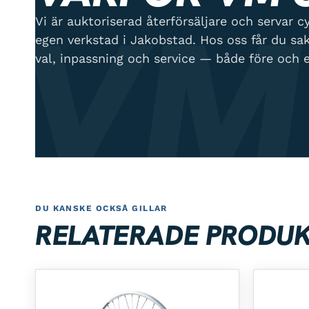
VM
Vi är auktoriserad återförsäljare och servar cyk
egen verkstad i Jakobstad. Hos oss får du sa
val, inpassning och service — både före och e
DU KANSKE OCKSÅ GILLAR
RELATERADE PRODU