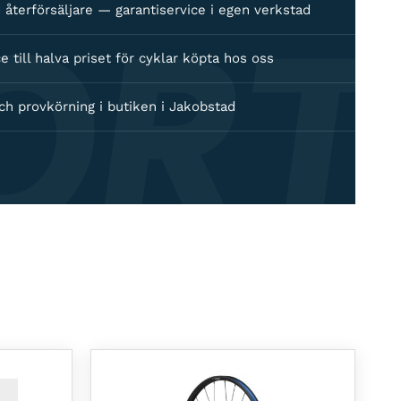
ORT
 återförsäljare — garantiservice i egen verkstad
e till halva priset för cyklar köpta hos oss
ch provkörning i butiken i Jakobstad