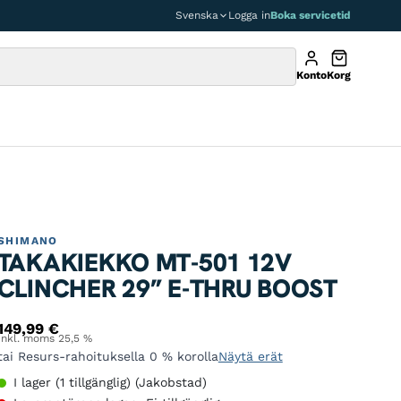
Svenska
Logga in
Boka servicetid
Konto
Korg
SHIMANO
TAKAKIEKKO MT-501 12V
CLINCHER 29” E-THRU BOOST
149,99
€
Inkl. moms 25,5 %
tai Resurs-rahoituksella 0 % korolla
Näytä erät
I lager (1 tillgänglig) (Jakobstad)