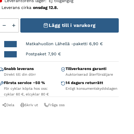
Leverantörens lager:
Ej tillgänglig
Leverans cirka
onsdag 12.8.
Takakiekko MT-501 12v Clincher 29'' E-thru Boost mängd
Lägg till i varukorg
Matkahuollon Lähellä -paketti
6,90
€
Postpaket
7,90
€
Snabb leverans
Tillverkarens garanti
Direkt till din dörr
Auktoriserad återförsäljare
Första service −50 %
14 dagars returrätt
För cyklar köpta hos oss:
Enligt konsumentskyddslagen
cyklar 60 €, elcyklar 80 €
Dela
Skriv ut
Fråga oss