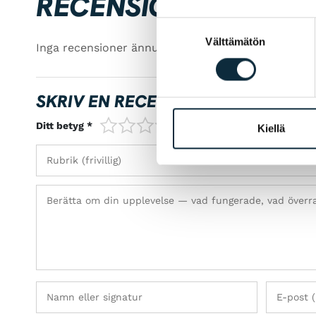
RECENSIONER
Suostumuksen
Välttämätön
valinta
Inga recensioner ännu — bli först!
SKRIV EN RECENSION
1/5
2/5
3/5
4/5
5/5
Ditt betyg *
Kiellä