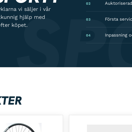
 SP
Auktoriserad
02
larna vi säljer i vår
kkunnig hjälp med
Första servic
03
fter köpet.
Inpassning o
04
KTER