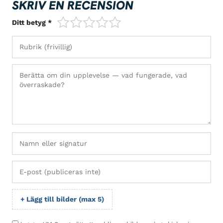
SKRIV EN RECENSION
1/5
2/5
3/5
4/5
5/5
Ditt betyg *
+ Lägg till bilder (max 5)