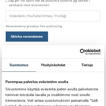
Jag ger VM Sport rätt att publicera bilderna jag skickar i
samband med recensionen.
Recensionerna granskas före publicering.
Skicka recensionen
GARANTI & SERVICE
Suostumus
Yksityiskohdat
Tietoja
VARFÖR SRAM FRÅN VM
SPORT?
Parempaa palvelua evästeiden avulla
Vi är auktoriserad återförsäljare och servar
Sivustomme käyttää evästeitä joiden avulla palvelumme
cyklarna vi säljer i vår egen verkstad i
toimivat toivotulla tavalla ja sisältömme ovat sinulle
Jakobstad. Hos oss får du sakkunnig hjälp
kiinnostavia. Voit antaa suostumuksesi painamalla ”Salli
med val, inpassning och service — både före