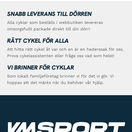
SNABB LEVERANS TILL DÖRREN
Alla cyklar som beställs i webbutiken levereras
omsorgsfullt packade direkt till din dörr!
RÄTT CYKEL FÖR ALLA
Att hitta rätt cykel åt var och en är en hederssak för oss.
Prova cykelassistenten eller fråga oss vad som helst!
VI BRINNER FÖR CYKLAR
Som lokalt familjeföretag brinner vi för det vi gör. Vi
hoppas att det märks när du behöver vår hjälp.