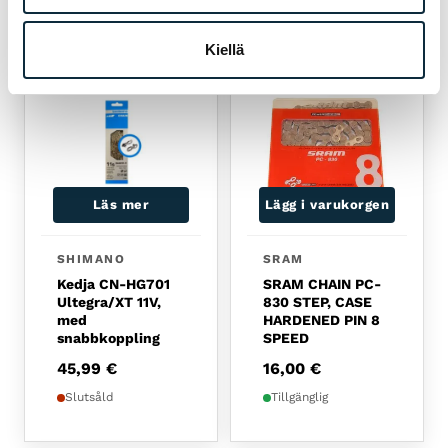
RELATERADE PRODUKTER
Kiellä
Läs mer
Lägg i varukorgen
SHIMANO
SRAM
Kedja CN-HG701
SRAM CHAIN PC-
Ultegra/XT 11V,
830 STEP, CASE
med
HARDENED PIN 8
snabbkoppling
SPEED
45,99
€
16,00
€
Slutsåld
Tillgänglig