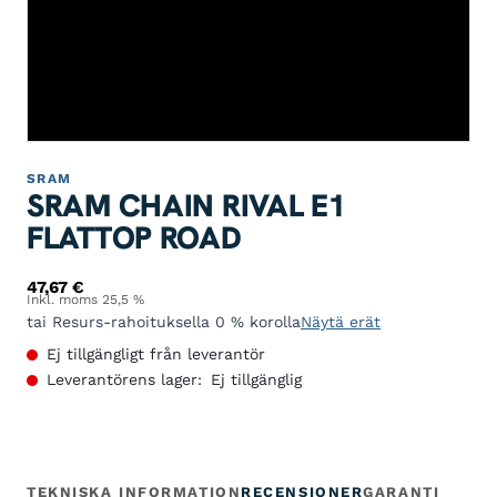
SRAM
SRAM CHAIN RIVAL E1
FLATTOP ROAD
47,67
€
Inkl. moms 25,5 %
tai Resurs-rahoituksella 0 % korolla
Näytä erät
Ej tillgängligt från leverantör
Leverantörens lager:
Ej tillgänglig
TEKNISKA INFORMATION
RECENSIONER
GARANTI