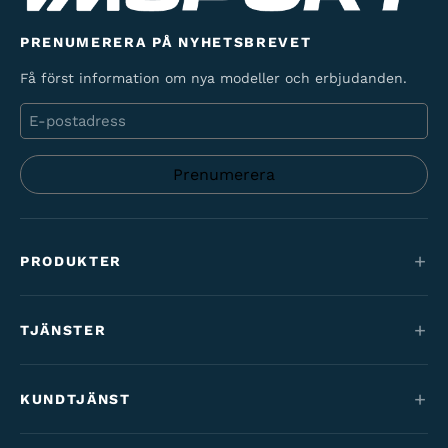
PRENUMERERA PÅ NYHETSBREVET
Få först information om nya modeller och erbjudanden.
E-
post
PRODUKTER
Mountainbikes
TJÄNSTER
Elcyklar
Service
Maantie & gravel
KUNDTJÄNST
Finansiering
Barncyklar
Kontakt