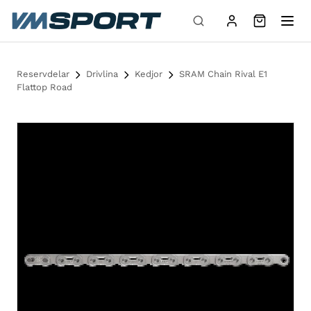
Hoppa till innehåll
Reservdelar
Drivlina
Kedjor
SRAM Chain Rival E1
Flattop Road