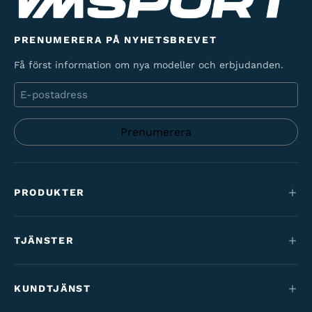
PRENUMERERA PÅ NYHETSBREVET
Få först information om nya modeller och erbjudanden.
E-
post
PRODUKTER
Mountainbikes
TJÄNSTER
Elcyklar
Service
Maantie & gravel
KUNDTJÄNST
Finansiering