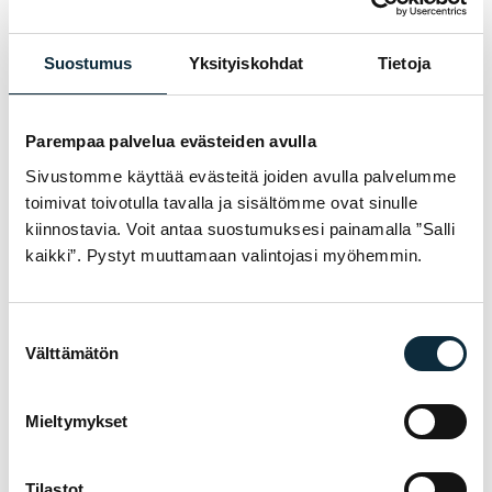
Jag ger VM Sport rätt att publicera bilderna jag skickar i
Suostumus
Yksityiskohdat
Tietoja
samband med recensionen.
Parempaa palvelua evästeiden avulla
Recensionerna granskas före publicering.
Sivustomme käyttää evästeitä joiden avulla palvelumme
toimivat toivotulla tavalla ja sisältömme ovat sinulle
Skicka recensionen
kiinnostavia. Voit antaa suostumuksesi painamalla ”Salli
kaikki”. Pystyt muuttamaan valintojasi myöhemmin.
Suostumuksen
GARANTI & SERVICE
Välttämätön
valinta
VARFÖR VM SPORT?
Vi är auktoriserad återförsäljare och servar
Mieltymykset
cyklarna vi säljer i vår egen verkstad i
Jakobstad. Hos oss får du sakkunnig hjälp
Tilastot