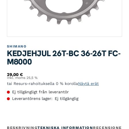
SHIMANO
KEDJEHJUL 26T-BC 36-26T FC-
M8000
29,00
€
Inkl. moms 25,5 %
tai Resurs-rahoituksella 0 % korolla
Näytä erät
Ej tillgängligt från leverantör
Leverantörens lager:
Ej tillgänglig
BESKRIVNING
TEKNISKA INFORMATION
RECENSIONER
G