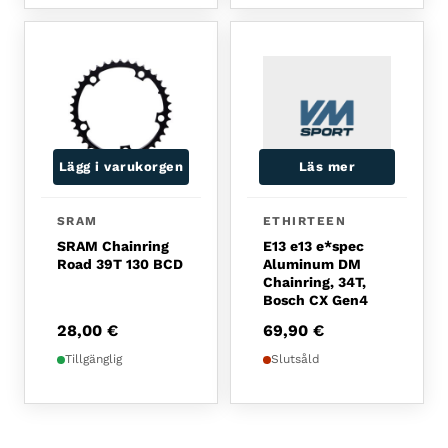
Lägg i varukorgen
Läs mer
SRAM
ETHIRTEEN
SRAM Chainring
E13 e13 e*spec
Road 39T 130 BCD
Aluminum DM
Chainring, 34T,
Bosch CX Gen4
28,00
€
69,90
€
Tillgänglig
Slutsåld