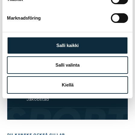
med val, inpassning och service — både före
och efter köpet.
Marknadsföring
Tillverkarens garanti på alla produkter
01
Salli kaikki
Auktoriserad återförsäljare — garantiservice i
02
egen verkstad
Salli valinta
Första service till halva priset för cyklar
03
köpta hos oss
Kiellä
Inpassning och provkörning i butiken i
04
 SPORT
Jakobstad
DU KANSKE OCKSÅ GILLAR