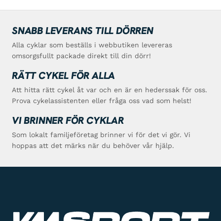
SNABB LEVERANS TILL DÖRREN
Alla cyklar som beställs i webbutiken levereras
omsorgsfullt packade direkt till din dörr!
RÄTT CYKEL FÖR ALLA
Att hitta rätt cykel åt var och en är en hederssak för oss.
Prova cykelassistenten eller fråga oss vad som helst!
VI BRINNER FÖR CYKLAR
Som lokalt familjeföretag brinner vi för det vi gör. Vi
hoppas att det märks när du behöver vår hjälp.