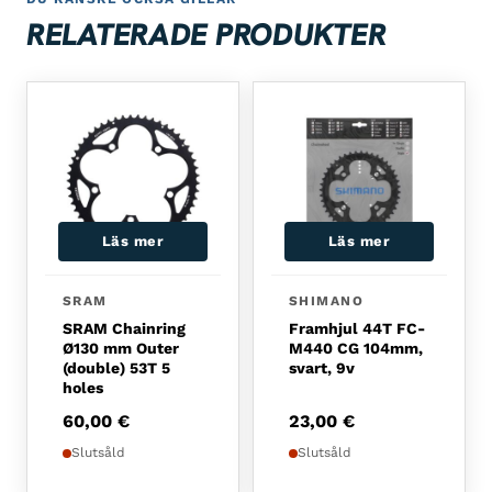
RELATERADE PRODUKTER
Läs mer
Läs mer
SRAM
SHIMANO
SRAM Chainring
Framhjul 44T FC-
Ø130 mm Outer
M440 CG 104mm,
(double) 53T 5
svart, 9v
holes
60,00
€
23,00
€
Slutsåld
Slutsåld