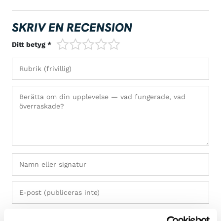
SKRIV EN RECENSION
1/5
2/5
3/5
4/5
5/5
Ditt betyg *
+ Lägg till bilder (max 5)