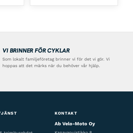
VI BRINNER FÖR CYKLAR
Som lokalt familjeföretag brinner vi för det vi gör. Vi
hoppas att det märks när du behöver vår hjälp.
TJÄNST
KONTAKT
Ab Velo-Moto Oy
Kanavapuistikko 8,
 & toimitusehdot