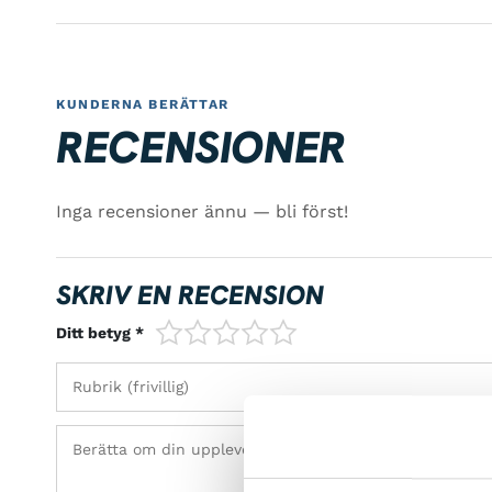
KUNDERNA BERÄTTAR
RECENSIONER
Inga recensioner ännu — bli först!
SKRIV EN RECENSION
1/5
2/5
3/5
4/5
5/5
Ditt betyg *