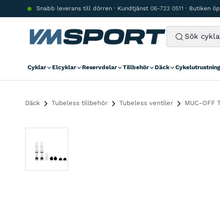
Hoppa till innehåll
Snabb leverans till dörren · Kundtjänst
06-723 0511
· Butiken ö
Cyklar
Elcyklar
Reservdelar
Tillbehör
Däck
Cykelutrustnin
Däck
Tubeless tillbehör
Tubeless ventiler
MUC-OFF Tub