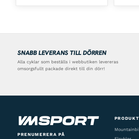
SNABB LEVERANS TILL DÖRREN
Alla cyklar som beställs i webbutiken levereras
omsorgsfullt packade direkt till din dörr!
PRODUK
Mountainbi
PRENUMERERA PÅ
Elcyklar