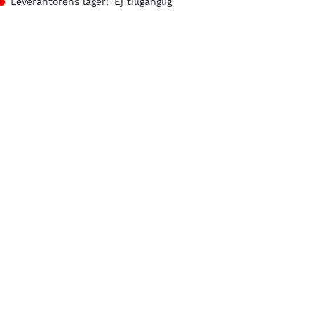
Leverantörens lager:
Ej tillgänglig