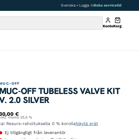
Svenska
Logga in
Boka servicetid
Konto
Korg
MUC-OFF
MUC-OFF TUBELESS VALVE KIT
V. 2.0 SILVER
30,00
€
Inkl. moms 25,5 %
tai Resurs-rahoituksella 0 % korolla
Näytä erät
Ej tillgängligt från leverantör