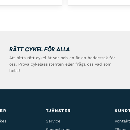
RÄTT CYKEL FÖR ALLA
Att hitta rätt cykel åt var och en är en hederssak för
oss. Prova cykelassistenten eller fråga oss vad som
helst!
TER
TJÄNSTER
KUND
kes
Service
Kontakt
Finansiering
Tilaus-