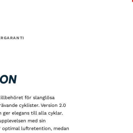
ER
GARANTI
ION
illbehöret för slanglösa
rävande cyklister. Version 2.0
er elegans till alla cyklar.
rupplevelsen med sin
er optimal luftretention, medan