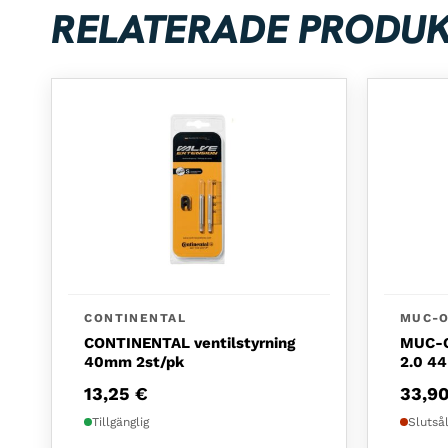
RELATERADE PRODU
CONTINENTAL
MUC-O
CONTINENTAL ventilstyrning
MUC-OF
40mm 2st/pk
2.0 4
13,25
€
33,9
Tillgänglig
Slutså