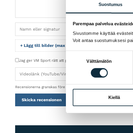
Suostumus
Parempaa palvelua evästeid
Sivustomme käyttää evästeitä 
Voit antaa suostumuksesi pai
+ Lägg till bilder (max 5)
Suostumuksen
Jag ger VM Sport rätt att publicera bilderna jag skickar i sa
Välttämätön
valinta
Recensionerna granskas före publicering.
Kiellä
Skicka recensionen