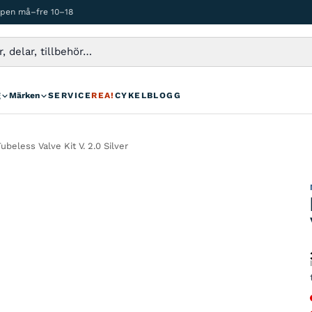
ppen må–fre 10–18
g
Märken
SERVICE
REA!
CYKELBLOGG
eless Valve Kit V. 2.0 Silver