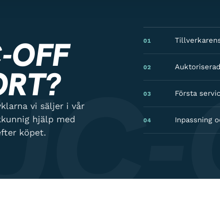
-OFF
Tillverkaren
01
UC-
Auktoriserad
02
ORT?
Första servic
03
larna vi säljer i vår
kkunnig hjälp med
Inpassning o
04
fter köpet.