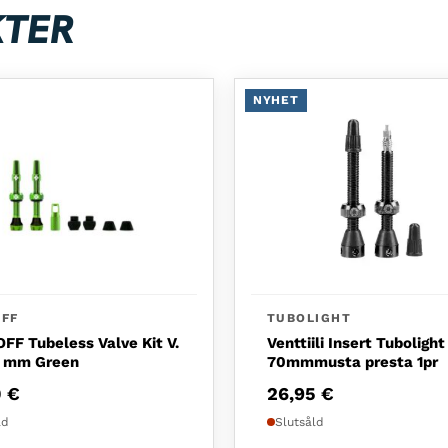
KTER
NYHET
FF
TUBOLIGHT
F Tubeless Valve Kit V.
Venttiili Insert Tubolight
4 mm Green
70mmmusta presta 1pr
0
€
26,95
€
ld
Slutsåld