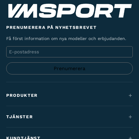
PRENUMERERA PÅ NYHETSBREVET
Få först information om nya modeller och erbjudanden.
E-
post
PRODUKTER
Mountainbikes
TJÄNSTER
Elcyklar
Service
Maantie & gravel
KUNDTJÄNST