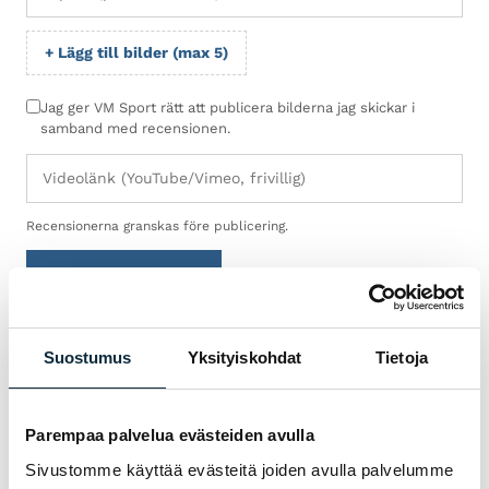
+ Lägg till bilder (max 5)
Jag ger VM Sport rätt att publicera bilderna jag skickar i
samband med recensionen.
Recensionerna granskas före publicering.
Skicka recensionen
Suostumus
Yksityiskohdat
Tietoja
GARANTI & SERVICE
VARFÖR VM SPORT?
Parempaa palvelua evästeiden avulla
Vi är auktoriserad återförsäljare och servar
Sivustomme käyttää evästeitä joiden avulla palvelumme