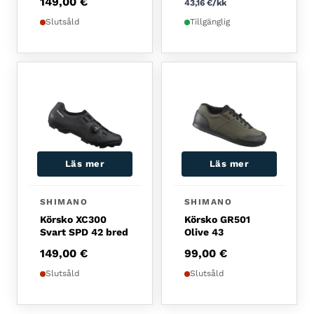
149,00
€
43,16
€
/kk
Slutsåld
Tillgänglig
Läs mer
Läs mer
SHIMANO
SHIMANO
Körsko XC300
Körsko GR501
Svart SPD 42 bred
Olive 43
149,00
€
99,00
€
Slutsåld
Slutsåld