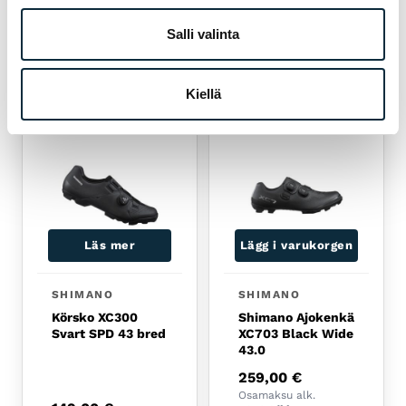
 SPORT
Salli valinta
DU KANSKE OCKSÅ GILLAR
RELATERADE PRODUKTER
Kiellä
Läs mer
Lägg i varukorgen
SHIMANO
SHIMANO
Körsko XC300
Shimano Ajokenkä
Svart SPD 43 bred
XC703 Black Wide
43.0
259,00
€
Osamaksu alk.