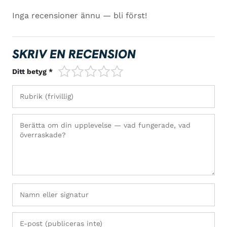
Inga recensioner ännu — bli först!
SKRIV EN RECENSION
1/5
2/5
3/5
4/5
5/5
Ditt betyg *